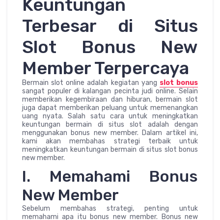
Keuntungan
Terbesar di Situs
Slot Bonus New
Member Terpercaya
Bermain slot online adalah kegiatan yang
slot bonus
sangat populer di kalangan pecinta judi online. Selain
memberikan kegembiraan dan hiburan, bermain slot
juga dapat memberikan peluang untuk memenangkan
uang nyata. Salah satu cara untuk meningkatkan
keuntungan bermain di situs slot adalah dengan
menggunakan bonus new member. Dalam artikel ini,
kami akan membahas strategi terbaik untuk
meningkatkan keuntungan bermain di situs slot bonus
new member.
I. Memahami Bonus
New Member
Sebelum membahas strategi, penting untuk
memahami apa itu bonus new member. Bonus new