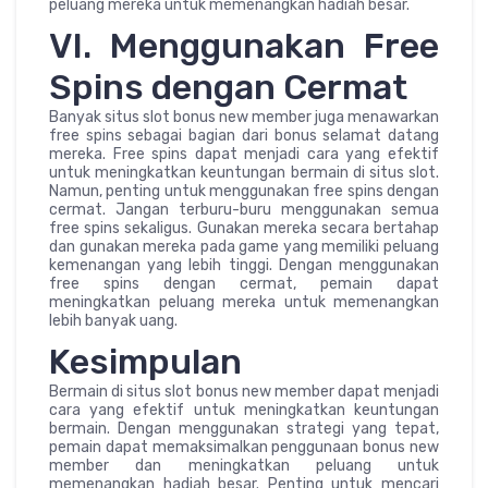
peluang mereka untuk memenangkan hadiah besar.
VI. Menggunakan Free
Spins dengan Cermat
Banyak situs slot bonus new member juga menawarkan
free spins sebagai bagian dari bonus selamat datang
mereka. Free spins dapat menjadi cara yang efektif
untuk meningkatkan keuntungan bermain di situs slot.
Namun, penting untuk menggunakan free spins dengan
cermat. Jangan terburu-buru menggunakan semua
free spins sekaligus. Gunakan mereka secara bertahap
dan gunakan mereka pada game yang memiliki peluang
kemenangan yang lebih tinggi. Dengan menggunakan
free spins dengan cermat, pemain dapat
meningkatkan peluang mereka untuk memenangkan
lebih banyak uang.
Kesimpulan
Bermain di situs slot bonus new member dapat menjadi
cara yang efektif untuk meningkatkan keuntungan
bermain. Dengan menggunakan strategi yang tepat,
pemain dapat memaksimalkan penggunaan bonus new
member dan meningkatkan peluang untuk
memenangkan hadiah besar. Penting untuk mencari