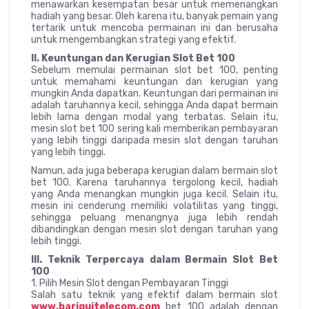
menawarkan kesempatan besar untuk memenangkan
hadiah yang besar. Oleh karena itu, banyak pemain yang
tertarik untuk mencoba permainan ini dan berusaha
untuk mengembangkan strategi yang efektif.
II. Keuntungan dan Kerugian Slot Bet 100
Sebelum memulai permainan slot bet 100, penting
untuk memahami keuntungan dan kerugian yang
mungkin Anda dapatkan. Keuntungan dari permainan ini
adalah taruhannya kecil, sehingga Anda dapat bermain
lebih lama dengan modal yang terbatas. Selain itu,
mesin slot bet 100 sering kali memberikan pembayaran
yang lebih tinggi daripada mesin slot dengan taruhan
yang lebih tinggi.
Namun, ada juga beberapa kerugian dalam bermain slot
bet 100. Karena taruhannya tergolong kecil, hadiah
yang Anda menangkan mungkin juga kecil. Selain itu,
mesin ini cenderung memiliki volatilitas yang tinggi,
sehingga peluang menangnya juga lebih rendah
dibandingkan dengan mesin slot dengan taruhan yang
lebih tinggi.
III. Teknik Terpercaya dalam Bermain Slot Bet
100
1. Pilih Mesin Slot dengan Pembayaran Tinggi
Salah satu teknik yang efektif dalam bermain slot
www.bariguitelecom.com
bet 100 adalah dengan