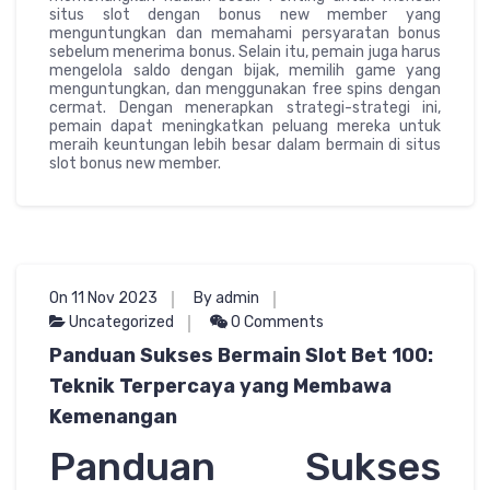
situs slot dengan bonus new member yang
menguntungkan dan memahami persyaratan bonus
sebelum menerima bonus. Selain itu, pemain juga harus
mengelola saldo dengan bijak, memilih game yang
menguntungkan, dan menggunakan free spins dengan
cermat. Dengan menerapkan strategi-strategi ini,
pemain dapat meningkatkan peluang mereka untuk
meraih keuntungan lebih besar dalam bermain di situs
slot bonus new member.
On 11 Nov 2023
By admin
Uncategorized
0 Comments
Panduan Sukses Bermain Slot Bet 100:
Teknik Terpercaya yang Membawa
Kemenangan
Panduan Sukses