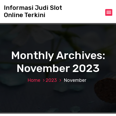
S
Informasi Judi Slot
k
Online Terkini
i
p
t
o
c
o
n
Monthly Archives:
t
e
November 2023
n
t
Home
2023
November