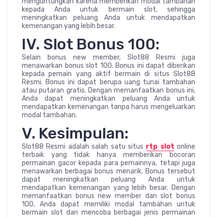
menguntungkan karena memberikan modal tambahan
kepada Anda untuk bermain slot, sehingga
meningkatkan peluang Anda untuk mendapatkan
kemenangan yang lebih besar.
IV. Slot Bonus 100:
Selain bonus new member, Slot88 Resmi juga
menawarkan bonus slot 100. Bonus ini dapat diberikan
kepada pemain yang aktif bermain di situs Slot88
Resmi. Bonus ini dapat berupa uang tunai tambahan
atau putaran gratis. Dengan memanfaatkan bonus ini,
Anda dapat meningkatkan peluang Anda untuk
mendapatkan kemenangan tanpa harus mengeluarkan
modal tambahan.
V. Kesimpulan:
Slot88 Resmi adalah salah satu situs
rtp slot
online
terbaik yang tidak hanya memberikan bocoran
permainan gacor kepada para pemainnya, tetapi juga
menawarkan berbagai bonus menarik. Bonus tersebut
dapat meningkatkan peluang Anda untuk
mendapatkan kemenangan yang lebih besar. Dengan
memanfaatkan bonus new member dan slot bonus
100, Anda dapat memiliki modal tambahan untuk
bermain slot dan mencoba berbagai jenis permainan