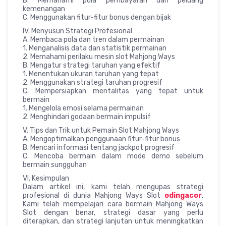
B. Memahami pola pembayaran dan peluang
kemenangan
C. Menggunakan fitur-fitur bonus dengan bijak
IV. Menyusun Strategi Profesional
A. Membaca pola dan tren dalam permainan
1. Menganalisis data dan statistik permainan
2. Memahami perilaku mesin slot Mahjong Ways
B. Mengatur strategi taruhan yang efektif
1. Menentukan ukuran taruhan yang tepat
2. Menggunakan strategi taruhan progresif
C. Mempersiapkan mentalitas yang tepat untuk
bermain
1. Mengelola emosi selama permainan
2. Menghindari godaan bermain impulsif
V. Tips dan Trik untuk Pemain Slot Mahjong Ways
A. Mengoptimalkan penggunaan fitur-fitur bonus
B. Mencari informasi tentang jackpot progresif
C. Mencoba bermain dalam mode demo sebelum
bermain sungguhan
VI. Kesimpulan
Dalam artikel ini, kami telah mengupas strategi
profesional di dunia Mahjong Ways Slot
odingacor
.
Kami telah mempelajari cara bermain Mahjong Ways
Slot dengan benar, strategi dasar yang perlu
diterapkan, dan strategi lanjutan untuk meningkatkan