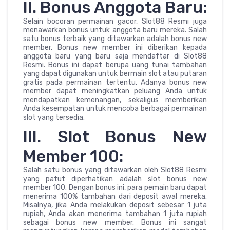
II. Bonus Anggota Baru:
Selain bocoran permainan gacor, Slot88 Resmi juga
menawarkan bonus untuk anggota baru mereka. Salah
satu bonus terbaik yang ditawarkan adalah bonus new
member. Bonus new member ini diberikan kepada
anggota baru yang baru saja mendaftar di Slot88
Resmi. Bonus ini dapat berupa uang tunai tambahan
yang dapat digunakan untuk bermain slot atau putaran
gratis pada permainan tertentu. Adanya bonus new
member dapat meningkatkan peluang Anda untuk
mendapatkan kemenangan, sekaligus memberikan
Anda kesempatan untuk mencoba berbagai permainan
slot yang tersedia.
III. Slot Bonus New
Member 100:
Salah satu bonus yang ditawarkan oleh Slot88 Resmi
yang patut diperhatikan adalah slot bonus new
member 100. Dengan bonus ini, para pemain baru dapat
menerima 100% tambahan dari deposit awal mereka.
Misalnya, jika Anda melakukan deposit sebesar 1 juta
rupiah, Anda akan menerima tambahan 1 juta rupiah
sebagai bonus new member. Bonus ini sangat