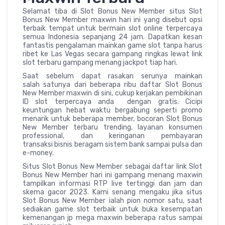
Selamat tiba di Slot Bonus New Member situs Slot
Bonus New Member maxwin hari ini yang disebut opsi
terbaik tempat untuk bermain slot online terpercaya
semua Indonesia sepanjang 24 jam. Dapatkan kesan
fantastis pengalaman mainkan game slot tanpa harus
ribet ke Las Vegas secara gampang ringkas lewat link
slot terbaru gampang menang jackpot tiap hari.
Saat sebelum dapat rasakan serunya mainkan
salah satunya dari beberapa ribu daftar Slot Bonus
New Member maxwin di sini, cukup kerjakan pembikinan
ID slot terpercaya anda dengan gratis. Cicipi
keuntungan hebat waktu bergabung seperti promo
menarik untuk beberapa member, bocoran Slot Bonus
New Member terbaru trending, layanan konsumen
professional, dan keringanan pembayaran
transaksi bisnis beragam sistem bank sampai pulsa dan
e-money.
Situs Slot Bonus New Member sebagai daftar link Slot
Bonus New Member hari ini gampang menang maxwin
tampilkan informasi RTP live tertinggi dan jam dan
skema gacor 2023. Kami senang mengaku jika situs
Slot Bonus New Member ialah pion nomor satu, saat
sediakan game slot terbaik untuk buka kesempatan
kemenangan jp mega maxwin beberapa ratus sampai