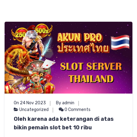
On 24 Nov 2023
By admin
Uncategorized
0 Comments
Oleh karena ada keterangan di atas
bikin pemain slot bet 10 ribu