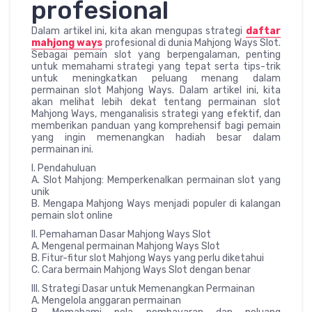
profesional
Dalam artikel ini, kita akan mengupas strategi
daftar
mahjong ways
profesional di dunia Mahjong Ways Slot.
Sebagai pemain slot yang berpengalaman, penting
untuk memahami strategi yang tepat serta tips-trik
untuk meningkatkan peluang menang dalam
permainan slot Mahjong Ways. Dalam artikel ini, kita
akan melihat lebih dekat tentang permainan slot
Mahjong Ways, menganalisis strategi yang efektif, dan
memberikan panduan yang komprehensif bagi pemain
yang ingin memenangkan hadiah besar dalam
permainan ini.
I. Pendahuluan
A. Slot Mahjong: Memperkenalkan permainan slot yang
unik
B. Mengapa Mahjong Ways menjadi populer di kalangan
pemain slot online
II. Pemahaman Dasar Mahjong Ways Slot
A. Mengenal permainan Mahjong Ways Slot
B. Fitur-fitur slot Mahjong Ways yang perlu diketahui
C. Cara bermain Mahjong Ways Slot dengan benar
III. Strategi Dasar untuk Memenangkan Permainan
A. Mengelola anggaran permainan