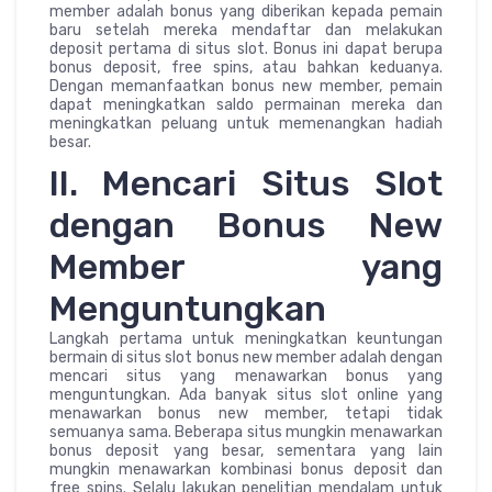
member adalah bonus yang diberikan kepada pemain
baru setelah mereka mendaftar dan melakukan
deposit pertama di situs slot. Bonus ini dapat berupa
bonus deposit, free spins, atau bahkan keduanya.
Dengan memanfaatkan bonus new member, pemain
dapat meningkatkan saldo permainan mereka dan
meningkatkan peluang untuk memenangkan hadiah
besar.
II. Mencari Situs Slot
dengan Bonus New
Member yang
Menguntungkan
Langkah pertama untuk meningkatkan keuntungan
bermain di situs slot bonus new member adalah dengan
mencari situs yang menawarkan bonus yang
menguntungkan. Ada banyak situs slot online yang
menawarkan bonus new member, tetapi tidak
semuanya sama. Beberapa situs mungkin menawarkan
bonus deposit yang besar, sementara yang lain
mungkin menawarkan kombinasi bonus deposit dan
free spins. Selalu lakukan penelitian mendalam untuk