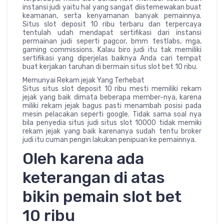
instansi judi yaitu hal yang sangat diistemewakan buat
keamanan, serta kenyamanan banyak pemainnya.
Situs slot deposit 10 ribu terbaru dan terpercaya
tentulah udah mendapat sertifikasi dari instansi
permainan judi seperti pagcor, bmm testlabs, mga,
gaming commissions. Kalau biro judi itu tak memiliki
sertifikasi yang diperjelas baiknya Anda cari tempat
buat kerjakan taruhan di bermain situs slot bet 10 ribu.
Memunyai Rekam jejak Yang Terhebat
Situs situs slot deposit 10 ribu mesti memiliki rekam
jejak yang baik dimata beberapa member-nya, karena
miliki rekam jejak bagus pasti menambah posisi pada
mesin pelacakan seperti google. Tidak sama soal nya
bila penyedia situs judi situs slot 10000 tidak memiki
rekam jejak yang baik karenanya sudah tentu broker
judi itu cuman pengin lakukan penipuan ke pemainnya.
Oleh karena ada
keterangan di atas
bikin pemain slot bet
10 ribu