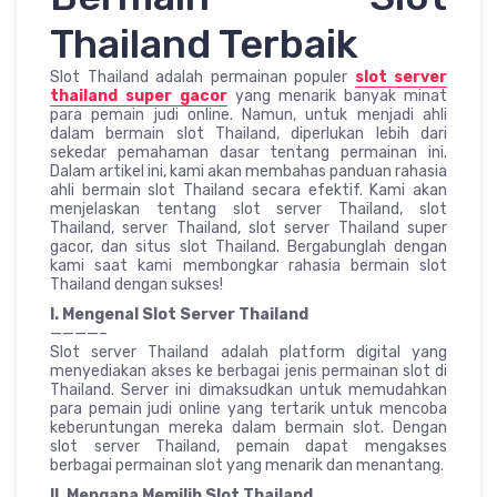
Thailand Terbaik
Slot Thailand adalah permainan populer
slot server
thailand super gacor
yang menarik banyak minat
para pemain judi online. Namun, untuk menjadi ahli
dalam bermain slot Thailand, diperlukan lebih dari
sekedar pemahaman dasar tentang permainan ini.
Dalam artikel ini, kami akan membahas panduan rahasia
ahli bermain slot Thailand secara efektif. Kami akan
menjelaskan tentang slot server Thailand, slot
Thailand, server Thailand, slot server Thailand super
gacor, dan situs slot Thailand. Bergabunglah dengan
kami saat kami membongkar rahasia bermain slot
Thailand dengan sukses!
I. Mengenal Slot Server Thailand
————–
Slot server Thailand adalah platform digital yang
menyediakan akses ke berbagai jenis permainan slot di
Thailand. Server ini dimaksudkan untuk memudahkan
para pemain judi online yang tertarik untuk mencoba
keberuntungan mereka dalam bermain slot. Dengan
slot server Thailand, pemain dapat mengakses
berbagai permainan slot yang menarik dan menantang.
II. Mengapa Memilih Slot Thailand