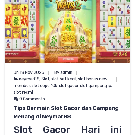
On 18 Nov 2025
By admin
neymar88
,
Slot
,
slot bet kecil
,
slot bonus new
member
,
slot depo 10k
,
slot gacor
,
slot gampang jp
,
slot resmi
0 Comments
Tips Bermain Slot Gacor dan Gampang
Menang di Neymar88
Slot Gacor Hari ini