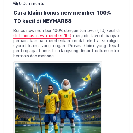
0 Comments
Cara klaim bonus new member 100%
TO kecil di NEYMAR88
Bonus new member 100% dengan turnover (TO) kecil di
slot bonus new member 100
menjadi favorit banyak
pemain karena memberikan modal ekstra sekaligus
syarat klaim yang ringan. Proses klaim yang tepat
penting agar bonus bisa langsung dimanfaatkan untuk
bermain dan menang.