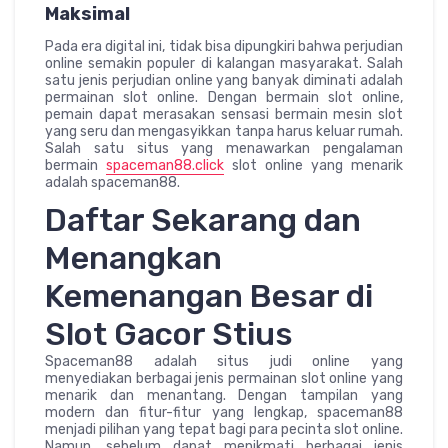
Maksimal
Pada era digital ini, tidak bisa dipungkiri bahwa perjudian
online semakin populer di kalangan masyarakat. Salah
satu jenis perjudian online yang banyak diminati adalah
permainan slot online. Dengan bermain slot online,
pemain dapat merasakan sensasi bermain mesin slot
yang seru dan mengasyikkan tanpa harus keluar rumah.
Salah satu situs yang menawarkan pengalaman
bermain
spaceman88.click
slot online yang menarik
adalah spaceman88.
Daftar Sekarang dan
Menangkan
Kemenangan Besar di
Slot Gacor Stius
Spaceman88 adalah situs judi online yang
menyediakan berbagai jenis permainan slot online yang
menarik dan menantang. Dengan tampilan yang
modern dan fitur-fitur yang lengkap, spaceman88
menjadi pilihan yang tepat bagi para pecinta slot online.
Namun, sebelum dapat menikmati berbagai jenis