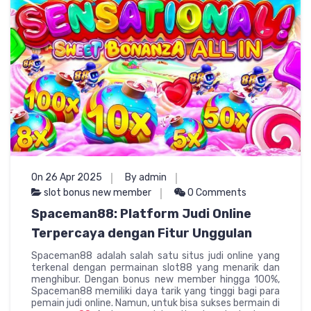
On 26 Apr 2025
By admin
slot bonus new member
0 Comments
Spaceman88: Platform Judi Online
Terpercaya dengan Fitur Unggulan
Spaceman88 adalah salah satu situs judi online yang
terkenal dengan permainan slot88 yang menarik dan
menghibur. Dengan bonus new member hingga 100%,
Spaceman88 memiliki daya tarik yang tinggi bagi para
pemain judi online. Namun, untuk bisa sukses bermain di