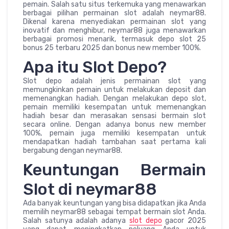
pemain. Salah satu situs terkemuka yang menawarkan
berbagai pilihan permainan slot adalah neymar88.
Dikenal karena menyediakan permainan slot yang
inovatif dan menghibur, neymar88 juga menawarkan
berbagai promosi menarik, termasuk depo slot 25
bonus 25 terbaru 2025 dan bonus new member 100%.
Apa itu Slot Depo?
Slot depo adalah jenis permainan slot yang
memungkinkan pemain untuk melakukan deposit dan
memenangkan hadiah. Dengan melakukan depo slot,
pemain memiliki kesempatan untuk memenangkan
hadiah besar dan merasakan sensasi bermain slot
secara online. Dengan adanya bonus new member
100%, pemain juga memiliki kesempatan untuk
mendapatkan hadiah tambahan saat pertama kali
bergabung dengan neymar88.
Keuntungan Bermain
Slot di neymar88
Ada banyak keuntungan yang bisa didapatkan jika Anda
memilih neymar88 sebagai tempat bermain slot Anda.
Salah satunya adalah adanya
slot depo
gacor 2025