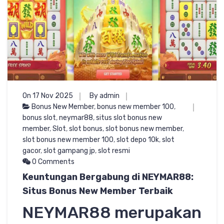
On 17 Nov 2025
By admin
Bonus New Member
,
bonus new member 100
,
bonus slot
,
neymar88
,
situs slot bonus new
member
,
Slot
,
slot bonus
,
slot bonus new member
,
slot bonus new member 100
,
slot depo 10k
,
slot
gacor
,
slot gampang jp
,
slot resmi
0 Comments
Keuntungan Bergabung di NEYMAR88:
Situs Bonus New Member Terbaik
NEYMAR88 merupakan