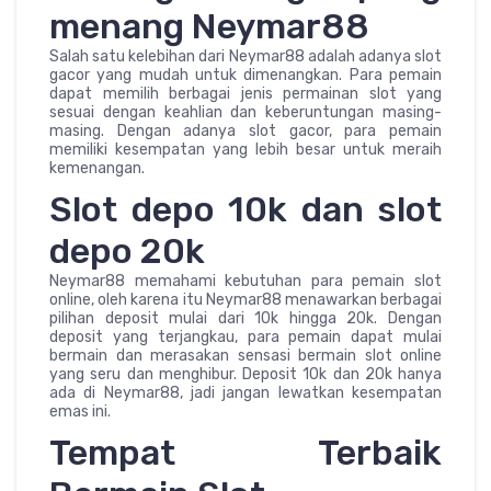
menang Neymar88
Salah satu kelebihan dari Neymar88 adalah adanya slot
gacor yang mudah untuk dimenangkan. Para pemain
dapat memilih berbagai jenis permainan slot yang
sesuai dengan keahlian dan keberuntungan masing-
masing. Dengan adanya slot gacor, para pemain
memiliki kesempatan yang lebih besar untuk meraih
kemenangan.
Slot depo 10k dan slot
depo 20k
Neymar88 memahami kebutuhan para pemain slot
online, oleh karena itu Neymar88 menawarkan berbagai
pilihan deposit mulai dari 10k hingga 20k. Dengan
deposit yang terjangkau, para pemain dapat mulai
bermain dan merasakan sensasi bermain slot online
yang seru dan menghibur. Deposit 10k dan 20k hanya
ada di Neymar88, jadi jangan lewatkan kesempatan
emas ini.
Tempat Terbaik