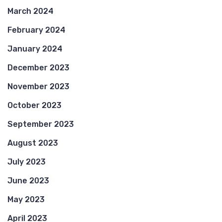
March 2024
February 2024
January 2024
December 2023
November 2023
October 2023
September 2023
August 2023
July 2023
June 2023
May 2023
April 2023