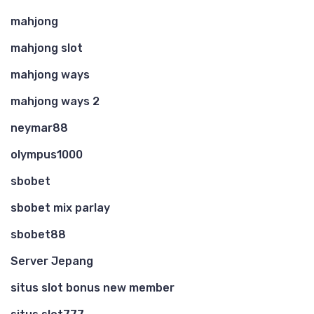
mahjong
mahjong slot
mahjong ways
mahjong ways 2
neymar88
olympus1000
sbobet
sbobet mix parlay
sbobet88
Server Jepang
situs slot bonus new member