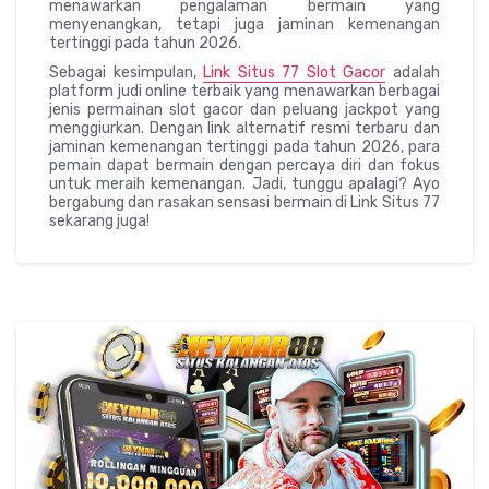
menawarkan pengalaman bermain yang
menyenangkan, tetapi juga jaminan kemenangan
tertinggi pada tahun 2026.
Sebagai kesimpulan,
Link Situs 77 Slot Gacor
adalah
platform judi online terbaik yang menawarkan berbagai
jenis permainan slot gacor dan peluang jackpot yang
menggiurkan. Dengan link alternatif resmi terbaru dan
jaminan kemenangan tertinggi pada tahun 2026, para
pemain dapat bermain dengan percaya diri dan fokus
untuk meraih kemenangan. Jadi, tunggu apalagi? Ayo
bergabung dan rasakan sensasi bermain di Link Situs 77
sekarang juga!