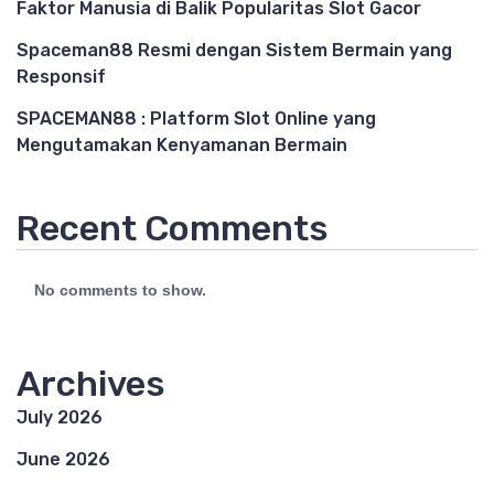
Faktor Manusia di Balik Popularitas Slot Gacor
Spaceman88 Resmi dengan Sistem Bermain yang
Responsif
SPACEMAN88 : Platform Slot Online yang
Mengutamakan Kenyamanan Bermain
Recent Comments
No comments to show.
Archives
July 2026
June 2026