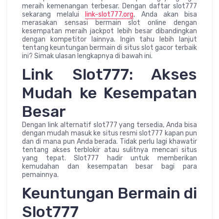
meraih kemenangan terbesar. Dengan daftar slot777
sekarang melalui
link-slot777.org
, Anda akan bisa
merasakan sensasi bermain slot online dengan
kesempatan meraih jackpot lebih besar dibandingkan
dengan kompetitor lainnya. Ingin tahu lebih lanjut
tentang keuntungan bermain di situs slot gacor terbaik
ini? Simak ulasan lengkapnya di bawah ini.
Link Slot777: Akses
Mudah ke Kesempatan
Besar
Dengan link alternatif slot777 yang tersedia, Anda bisa
dengan mudah masuk ke situs resmi slot777 kapan pun
dan di mana pun Anda berada. Tidak perlu lagi khawatir
tentang akses terblokir atau sulitnya mencari situs
yang tepat. Slot777 hadir untuk memberikan
kemudahan dan kesempatan besar bagi para
pemainnya.
Keuntungan Bermain di
Slot777