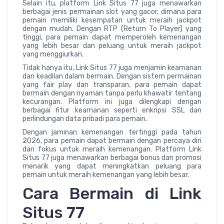
Selain itu, platform Link Situs 77 juga menawarkan
berbagai jenis permainan slot yang gacor, dimana para
pemain memiliki kesempatan untuk meraih jackpot
dengan mudah. Dengan RTP (Return To Player) yang
tinggi, para pemain dapat memperoleh kemenangan
yang lebih besar dan peluang untuk meraih jackpot
yang menggiurkan.
Tidak hanya itu, Link Situs 77 juga menjamin keamanan
dan keadilan dalam bermain. Dengan sistem permainan
yang fair play dan transparan, para pemain dapat
bermain dengan nyaman tanpa perlu khawatir tentang
kecurangan. Platform ini juga dilengkapi dengan
berbagai fitur keamanan seperti enkripsi SSL dan
perlindungan data pribadi para pemain.
Dengan jaminan kemenangan tertinggi pada tahun
2026, para pemain dapat bermain dengan percaya diri
dan fokus untuk meraih kemenangan. Platform Link
Situs 77 juga menawarkan berbagai bonus dan promosi
menarik yang dapat meningkatkan peluang para
pemain untuk meraih kemenangan yang lebih besar.
Cara Bermain di Link
Situs 77