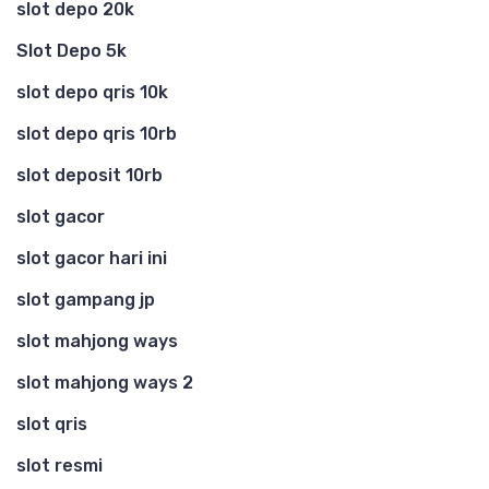
slot depo 20k
Slot Depo 5k
slot depo qris 10k
slot depo qris 10rb
slot deposit 10rb
slot gacor
slot gacor hari ini
slot gampang jp
slot mahjong ways
slot mahjong ways 2
slot qris
slot resmi