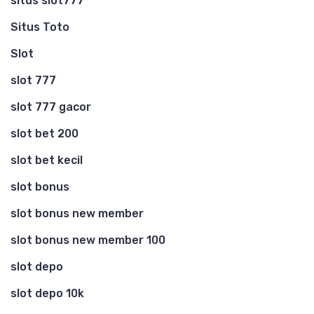
situs slot777
Situs Toto
Slot
slot 777
slot 777 gacor
slot bet 200
slot bet kecil
slot bonus
slot bonus new member
slot bonus new member 100
slot depo
slot depo 10k