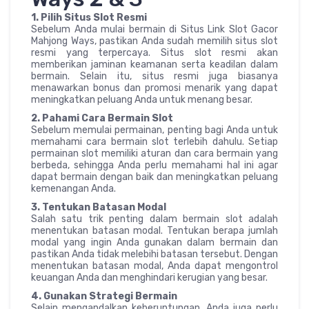
1. Pilih Situs Slot Resmi
Sebelum Anda mulai bermain di Situs Link Slot Gacor
Mahjong Ways, pastikan Anda sudah memilih situs slot
resmi yang terpercaya. Situs slot resmi akan
memberikan jaminan keamanan serta keadilan dalam
bermain. Selain itu, situs resmi juga biasanya
menawarkan bonus dan promosi menarik yang dapat
meningkatkan peluang Anda untuk menang besar.
2. Pahami Cara Bermain Slot
Sebelum memulai permainan, penting bagi Anda untuk
memahami cara bermain slot terlebih dahulu. Setiap
permainan slot memiliki aturan dan cara bermain yang
berbeda, sehingga Anda perlu memahami hal ini agar
dapat bermain dengan baik dan meningkatkan peluang
kemenangan Anda.
3. Tentukan Batasan Modal
Salah satu trik penting dalam bermain slot adalah
menentukan batasan modal. Tentukan berapa jumlah
modal yang ingin Anda gunakan dalam bermain dan
pastikan Anda tidak melebihi batasan tersebut. Dengan
menentukan batasan modal, Anda dapat mengontrol
keuangan Anda dan menghindari kerugian yang besar.
4. Gunakan Strategi Bermain
Selain mengandalkan keberuntungan, Anda juga perlu