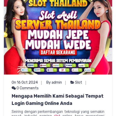
On 16 Oct 2024
By admin
Slot
0 Comments
Mengapa Memilih Kami Sebagai Tempat
Login Gaming Online Anda
Seiring dengan perkembangan teknologi yang semakin