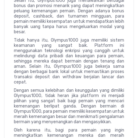
Selain itu, Olympus1000 juga menawarkan berbagai
bonus dan promosi menarik yang dapat meningkatkan
peluang kemenangan pemain. Dengan adanya bonus
deposit, cashback, dan turnamen mingguan, para
pemain memiliki kesempatan untuk mendapatkan lebih
banyak uang tanpa harus mengeluarkan modal yang
besar.
Tidak hanya itu, Olympus1000 juga memiliki sistem
keamanan yang sangat baik. Platform ini
menggunakan teknologi enkripsi yang canggih untuk
melindungi data pribadi dan keuangan para pemain,
sehingga mereka dapat bermain dengan tenang dan
aman. Selain itu, Olympus1000 juga bekerja sama
dengan berbagai bank lokal untuk memastikan proses
transaksi deposit dan withdraw berjalan lancar dan
cepat.
Dengan semua kelebihan dan keunggulan yang dimiliki
Olympus1000, tidak heran jika platform ini menjadi
pilihan yang sangat baik bagi pemain yang mencari
kemenangan berlipat ganda. Dengan bermain di
Olympus1000, para pemain memiliki kesempatan untuk
meraih kemenangan besar dan menikmati pengalaman
bermain yang menyenangkan dan mengasyikkan.
Oleh karena itu, bagi para pemain yang ingin
meningkatkan kemenangan mereka dan meraih