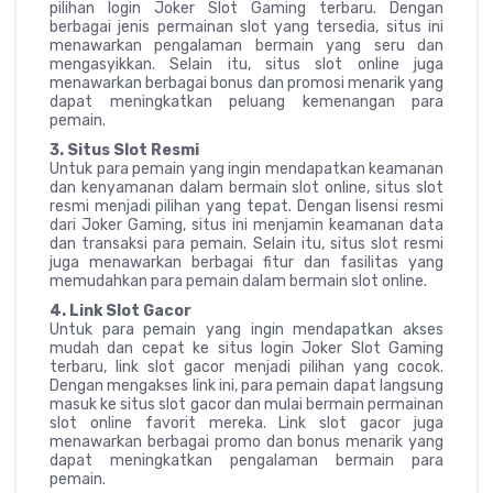
pilihan login Joker Slot Gaming terbaru. Dengan
berbagai jenis permainan slot yang tersedia, situs ini
menawarkan pengalaman bermain yang seru dan
mengasyikkan. Selain itu, situs slot online juga
menawarkan berbagai bonus dan promosi menarik yang
dapat meningkatkan peluang kemenangan para
pemain.
3. Situs Slot Resmi
Untuk para pemain yang ingin mendapatkan keamanan
dan kenyamanan dalam bermain slot online, situs slot
resmi menjadi pilihan yang tepat. Dengan lisensi resmi
dari Joker Gaming, situs ini menjamin keamanan data
dan transaksi para pemain. Selain itu, situs slot resmi
juga menawarkan berbagai fitur dan fasilitas yang
memudahkan para pemain dalam bermain slot online.
4. Link Slot Gacor
Untuk para pemain yang ingin mendapatkan akses
mudah dan cepat ke situs login Joker Slot Gaming
terbaru, link slot gacor menjadi pilihan yang cocok.
Dengan mengakses link ini, para pemain dapat langsung
masuk ke situs slot gacor dan mulai bermain permainan
slot online favorit mereka. Link slot gacor juga
menawarkan berbagai promo dan bonus menarik yang
dapat meningkatkan pengalaman bermain para
pemain.