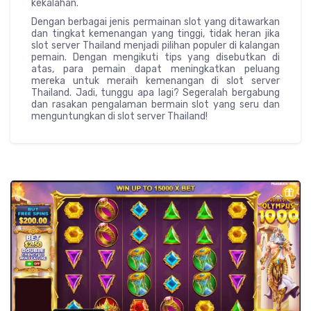
kekalahan.
Dengan berbagai jenis permainan slot yang ditawarkan
dan tingkat kemenangan yang tinggi, tidak heran jika
slot server Thailand menjadi pilihan populer di kalangan
pemain. Dengan mengikuti tips yang disebutkan di
atas, para pemain dapat meningkatkan peluang
mereka untuk meraih kemenangan di slot server
Thailand. Jadi, tunggu apa lagi? Segeralah bergabung
dan rasakan pengalaman bermain slot yang seru dan
menguntungkan di slot server Thailand!