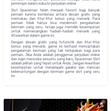
pemimpin dalam industri perjudian online.
Slot Spaceman telah menjadi favorit bagi banyak
pemain karena kombinasi antara desain grafis yang
memukau dan fitur-fitur bonus yang menarik. Para
pemain tidak hanya bisa menikmati pengalaman
bermain yang seru, tetapi juga memiliki kesempatan
untuk memenangkan hadiah-hadiah menarik yang
ditawarkan dalam game ini.
Dengan desain grafis yang futuristik dan fitur-fitur
bonus yang menarik, game ini berhasil menciptakan
pengalaman bermain yang tak terlupakan bagi para
pemain. Jika Anda adalah penggemar perjudian online
dan ingin mencoba sesuatu yang baru, Spaceman Slot
adalah pilihan yang tepat untuk Anda. Jangan lewatkan
kesempatan untuk menjelajahi galaksi dan mencari
keberuntungan dengan bermain game slot yang seru
ini.