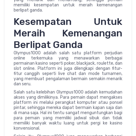
memiliki kesempatan untuk meraih kemenangan
berlipat ganda.
Kesempatan Untuk
Meraih Kemenangan
Berlipat Ganda
Olympus1000 adalah salah satu platform perjudian
online terkemuka yang menawarkan berbagai
permainan kasino seperti poker, blackjack, roulette, dan
slot online. Platform ini juga dilengkapi dengan fitur-
fitur canggih seperti live chat dan mode turnamen,
yang membuat pengalaman bermain semakin menarik
dan seru.
Salah satu kelebihan Olympus1000 adalah kemudahan
akses yang dimilikinya. Para pemain dapat mengakses
platform ini melalui perangkat komputer atau ponsel
pintar, sehingga mereka dapat bermain kapan saja dan
di mana saja. Hal ini tentu sangat menguntungkan bagi
para pemain yang memiliki jadwal sibuk dan tidak
memiliki banyak waktu luang untuk pergi ke kasino
konvensional.