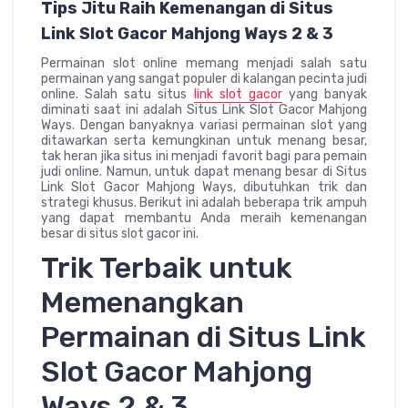
Tips Jitu Raih Kemenangan di Situs
Link Slot Gacor Mahjong Ways 2 & 3
Permainan slot online memang menjadi salah satu
permainan yang sangat populer di kalangan pecinta judi
online. Salah satu situs
link slot gacor
yang banyak
diminati saat ini adalah Situs Link Slot Gacor Mahjong
Ways. Dengan banyaknya variasi permainan slot yang
ditawarkan serta kemungkinan untuk menang besar,
tak heran jika situs ini menjadi favorit bagi para pemain
judi online. Namun, untuk dapat menang besar di Situs
Link Slot Gacor Mahjong Ways, dibutuhkan trik dan
strategi khusus. Berikut ini adalah beberapa trik ampuh
yang dapat membantu Anda meraih kemenangan
besar di situs slot gacor ini.
Trik Terbaik untuk
Memenangkan
Permainan di Situs Link
Slot Gacor Mahjong
Ways 2 & 3