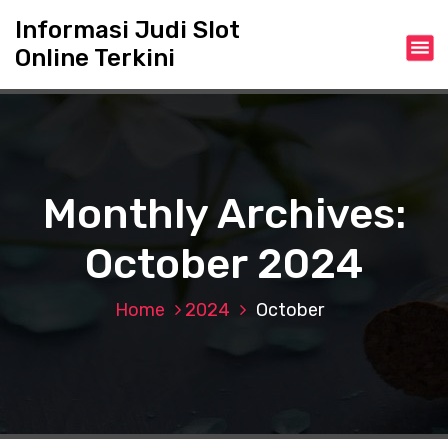
S
Informasi Judi Slot
k
Online Terkini
i
p
t
o
c
o
n
Monthly Archives:
t
e
October 2024
n
t
Home
2024
October