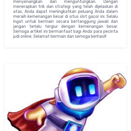
menyenangkan dan menguntungkan. Dengan
menerapkan trik dan strategi yang telah dijelaskan di
atas, Anda dapat meningkatkan peluang Anda dalam
meraih kemenangan besar di situs slot gacor ini. Selalu
ingat untuk bermain secara bertanggung jawab dan
jangan terlalu tergiur dengan kemenangan besar.
Semoga artikel ini bermanfaat bagi Anda para pecinta
judi online. Selamat bermain dan semoga berhasil!