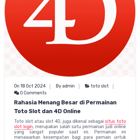
On 18 Oct 2024
By admin
toto slot
0 Comments
Rahasia Menang Besar di Permainan
Toto Slot dan 4D Online
Toto slot atau slot 4D, juga dikenal sebagai
situs toto
slot login
, merupakan salah satu permainan judi online
yang sangat populer saat ini. Permainan ini
menawarkan kesempatan bagi para pemain untuk