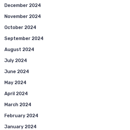
December 2024
November 2024
October 2024
September 2024
August 2024
July 2024
June 2024
May 2024
April 2024
March 2024
February 2024
January 2024