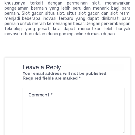
khususnya terkait dengan permainan slot, menawarkan
pengalaman bermain yang lebih seru dan menarik bagi para
pemain. Slot gacor, situs slot, situs slot gacor, dan slot resmi
menjadi beberapa inovasi terbaru yang dapat dinikmati para
pemain untuk meraih kemenangan besar. Dengan perkembangan
teknologi yang pesat, kita dapat menantikan lebih banyak
inovasi terbaru dalam dunia gaming online di masa depan.
Leave a Reply
Your email address will not be published.
Required fields are marked
*
Comment
*