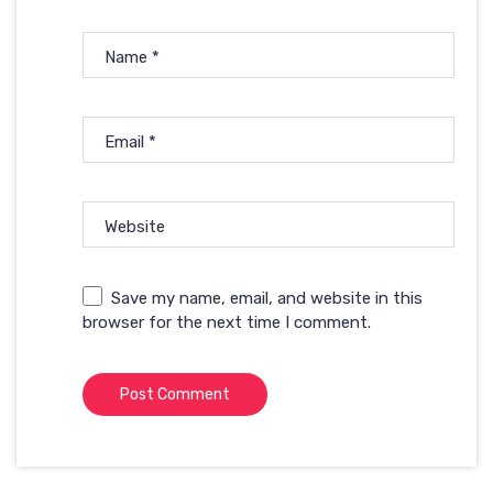
Name
*
Email
*
Website
Save my name, email, and website in this
browser for the next time I comment.