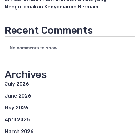
Mengutamakan Kenyamanan Bermain
Recent Comments
No comments to show.
Archives
July 2026
June 2026
May 2026
April 2026
March 2026