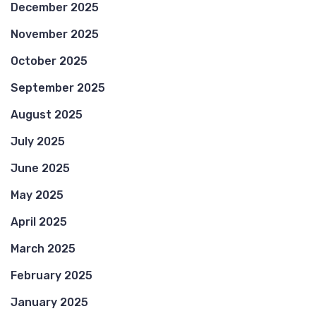
December 2025
November 2025
October 2025
September 2025
August 2025
July 2025
June 2025
May 2025
April 2025
March 2025
February 2025
January 2025