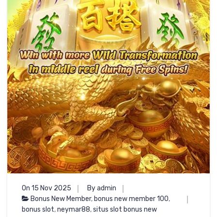
On 15 Nov 2025
By admin
Bonus New Member
,
bonus new member 100
,
bonus slot
,
neymar88
,
situs slot bonus new