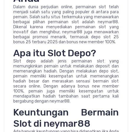
Dalam dunia perjudian online, permainan slot telah
menjadi salah satu yang paling populer di antara para
pemain. Salah satu situs terkemuka yang menawarkan
berbagai pilihan permainan slot adalah neymar88.
Dikenal karena menyediakan permainan slot yang
inovatif dan menghibur, neymar88 juga menawarkan
berbagai promosi menarik, termasuk depo slot 25
bonus 25 terbaru 2025 dan bonus new member 100%.
Apa itu Slot Depo?
Slot depo adalah jenis permainan slot yang
memungkinkan pemain untuk melakukan deposit dan
memenangkan hadiah. Dengan melakukan depo slot,
pemain memiliki kesempatan untuk memenangkan
hadiah besar dan merasakan sensasi bermain slot
secara online. Dengan adanya bonus new member
100%, pemain juga memiliki kesempatan untuk
mendapatkan hadiah tambahan saat pertama kali
bergabung dengan neymar88.
Keuntungan Bermain
Slot di neymar88
Ada banyak keuntungan yang bisa didapatkan jika Anda