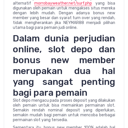
alternatif
morrobayweather.net/surf.php
yang bisa
digunakan oleh pemain untuk mengakses situs mereka
dengan lebih mudah. Dengan adanya bonus new
member yang besar dan syarat turn over yang rendah,
tidak mengherankan jika NEYMAR88 menjadi pilihan
utama bagi para pemain judi online.
Dalam dunia perjudian
online, slot depo dan
bonus new member
merupakan dua hal
yang sangat penting
bagi para pemain
Slot depo mengacu pada proses deposit yang dilakukan
oleh pemain untuk bisa memainkan permainan slot.
Semakin rendah nominal deposit yang diperlukan,
semakin mudah bagi pemain untuk mencoba berbagai
permainan slot yang tersedia.
Sementara itu, bonus new member 100% adalah hal