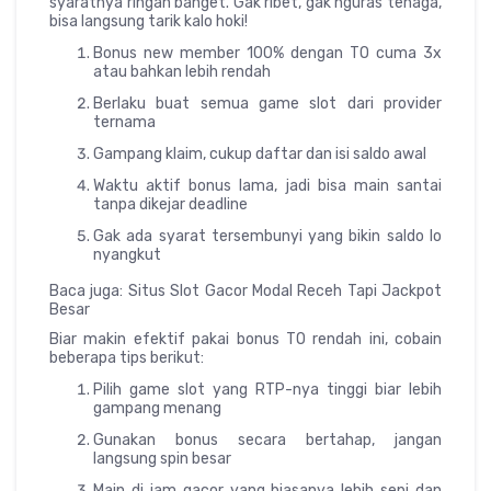
syaratnya ringan banget. Gak ribet, gak nguras tenaga,
bisa langsung tarik kalo hoki!
Bonus new member 100% dengan TO cuma 3x
atau bahkan lebih rendah
Berlaku buat semua game slot dari provider
ternama
Gampang klaim, cukup daftar dan isi saldo awal
Waktu aktif bonus lama, jadi bisa main santai
tanpa dikejar deadline
Gak ada syarat tersembunyi yang bikin saldo lo
nyangkut
Baca juga: Situs Slot Gacor Modal Receh Tapi Jackpot
Besar
Biar makin efektif pakai bonus TO rendah ini, cobain
beberapa tips berikut:
Pilih game slot yang RTP-nya tinggi biar lebih
gampang menang
Gunakan bonus secara bertahap, jangan
langsung spin besar
Main di jam gacor yang biasanya lebih sepi dan