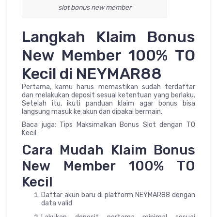
slot bonus new member
Langkah Klaim Bonus
New Member 100% TO
Kecil di NEYMAR88
Pertama, kamu harus memastikan sudah terdaftar
dan melakukan deposit sesuai ketentuan yang berlaku.
Setelah itu, ikuti panduan klaim agar bonus bisa
langsung masuk ke akun dan dipakai bermain.
Baca juga: Tips Maksimalkan Bonus Slot dengan TO
Kecil
Cara Mudah Klaim Bonus
New Member 100% TO
Kecil
Daftar akun baru di platform NEYMAR88 dengan
data valid