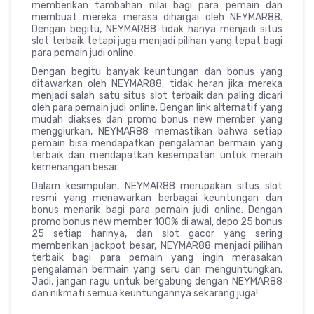
memberikan tambahan nilai bagi para pemain dan
membuat mereka merasa dihargai oleh NEYMAR88.
Dengan begitu, NEYMAR88 tidak hanya menjadi situs
slot terbaik tetapi juga menjadi pilihan yang tepat bagi
para pemain judi online.
Dengan begitu banyak keuntungan dan bonus yang
ditawarkan oleh NEYMAR88, tidak heran jika mereka
menjadi salah satu situs slot terbaik dan paling dicari
oleh para pemain judi online. Dengan link alternatif yang
mudah diakses dan promo bonus new member yang
menggiurkan, NEYMAR88 memastikan bahwa setiap
pemain bisa mendapatkan pengalaman bermain yang
terbaik dan mendapatkan kesempatan untuk meraih
kemenangan besar.
Dalam kesimpulan, NEYMAR88 merupakan situs slot
resmi yang menawarkan berbagai keuntungan dan
bonus menarik bagi para pemain judi online. Dengan
promo bonus new member 100% di awal, depo 25 bonus
25 setiap harinya, dan slot gacor yang sering
memberikan jackpot besar, NEYMAR88 menjadi pilihan
terbaik bagi para pemain yang ingin merasakan
pengalaman bermain yang seru dan menguntungkan.
Jadi, jangan ragu untuk bergabung dengan NEYMAR88
dan nikmati semua keuntungannya sekarang juga!