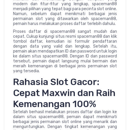
modern dan fitur-fitur yang lengkap, spaceman88
menjadi pilihan yang tepat bagi para pecinta slot online.
Namun, sebelum dapat menikmati berbagai jenis
permainan slot yang ditawarkan oleh spaceman88,
pemain harus melakukan proses daftar terlebih dahulu.
Proses daftar di spaceman88 sangat mudah dan
cepat. Cukup kunjungi situs resmi spaceman88 dan klik
tombol daftar, kemudian isi formulir pendaftaran
dengan data yang valid dan lengkap. Setelah itu,
pemain akan mendapatkan ID dan password untuk login
ke dalam situs spaceman88. Dengan ID dan password
tersebut, pemain dapat langsung mulai bermain dan
meraih kemenangan di berbagai jenis permainan slot
yang tersedia.
Rahasia Slot Gacor:
Cepat Maxwin dan Raih
Kemenangan 100%
Setelah berhasil melakukan proses daftar dan login ke
dalam situs spaceman88, pemain dapat menikmati
berbagai jenis permainan slot online yang menarik dan
menguntungkan. Dengan tingkat kemenangan yang