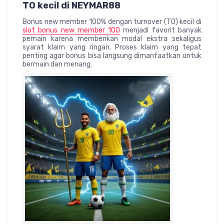
TO kecil di NEYMAR88
Bonus new member 100% dengan turnover (TO) kecil di
slot bonus new member 100
menjadi favorit banyak
pemain karena memberikan modal ekstra sekaligus
syarat klaim yang ringan. Proses klaim yang tepat
penting agar bonus bisa langsung dimanfaatkan untuk
bermain dan menang.