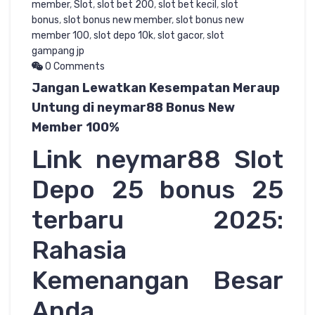
member
,
Slot
,
slot bet 200
,
slot bet kecil
,
slot
bonus
,
slot bonus new member
,
slot bonus new
member 100
,
slot depo 10k
,
slot gacor
,
slot
gampang jp
0 Comments
Jangan Lewatkan Kesempatan Meraup
Untung di neymar88 Bonus New
Member 100%
Link neymar88 Slot
Depo 25 bonus 25
terbaru 2025:
Rahasia
Kemenangan Besar
Anda