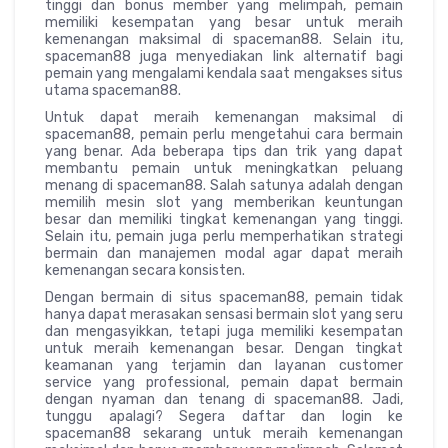
tinggi dan bonus member yang melimpah, pemain
memiliki kesempatan yang besar untuk meraih
kemenangan maksimal di spaceman88. Selain itu,
spaceman88 juga menyediakan link alternatif bagi
pemain yang mengalami kendala saat mengakses situs
utama spaceman88.
Untuk dapat meraih kemenangan maksimal di
spaceman88, pemain perlu mengetahui cara bermain
yang benar. Ada beberapa tips dan trik yang dapat
membantu pemain untuk meningkatkan peluang
menang di spaceman88. Salah satunya adalah dengan
memilih mesin slot yang memberikan keuntungan
besar dan memiliki tingkat kemenangan yang tinggi.
Selain itu, pemain juga perlu memperhatikan strategi
bermain dan manajemen modal agar dapat meraih
kemenangan secara konsisten.
Dengan bermain di situs spaceman88, pemain tidak
hanya dapat merasakan sensasi bermain slot yang seru
dan mengasyikkan, tetapi juga memiliki kesempatan
untuk meraih kemenangan besar. Dengan tingkat
keamanan yang terjamin dan layanan customer
service yang professional, pemain dapat bermain
dengan nyaman dan tenang di spaceman88. Jadi,
tunggu apalagi? Segera daftar dan login ke
spaceman88 sekarang untuk meraih kemenangan