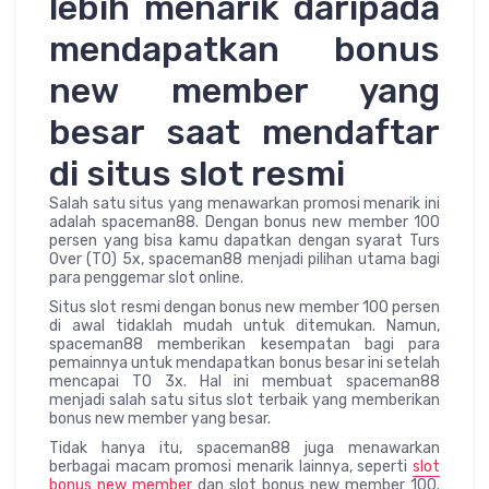
lebih menarik daripada
mendapatkan bonus
new member yang
besar saat mendaftar
di situs slot resmi
Salah satu situs yang menawarkan promosi menarik ini
adalah spaceman88. Dengan bonus new member 100
persen yang bisa kamu dapatkan dengan syarat Turs
Over (TO) 5x, spaceman88 menjadi pilihan utama bagi
para penggemar slot online.
Situs slot resmi dengan bonus new member 100 persen
di awal tidaklah mudah untuk ditemukan. Namun,
spaceman88 memberikan kesempatan bagi para
pemainnya untuk mendapatkan bonus besar ini setelah
mencapai TO 3x. Hal ini membuat spaceman88
menjadi salah satu situs slot terbaik yang memberikan
bonus new member yang besar.
Tidak hanya itu, spaceman88 juga menawarkan
berbagai macam promosi menarik lainnya, seperti
slot
bonus new member
dan slot bonus new member 100.