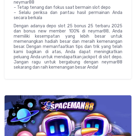
neymar88
– Tetap tenang dan fokus saat bermain slot depo
– Selalu periksa dan pantau hasil permainan Anda
secara berkala
Dengan adanya depo slot 25 bonus 25 terbaru 2025
dan bonus new member 100% di neymar88, Anda
memiliki kesempatan yang lebih besar untuk
memenangkan hadiah besar dan meraih kemenangan
besar. Dengan memanfaatkan tips dan trik yang telah
kami bagikan di atas, Anda dapat meningkatkan
peluang Anda untuk mendapatkan jackpot di slot depo.
Jangan ragu untuk bergabung dengan neymar88
sekarang dan raih kemenangan besar Anda!