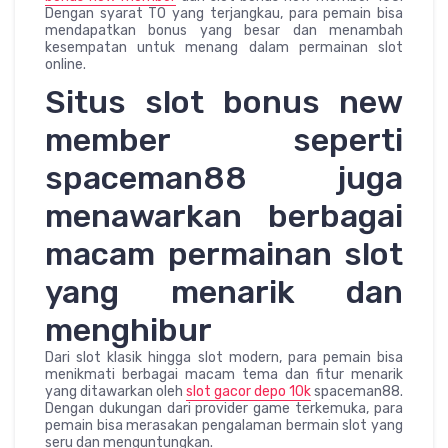
Dengan syarat TO yang terjangkau, para pemain bisa
mendapatkan bonus yang besar dan menambah
kesempatan untuk menang dalam permainan slot
online.
Situs slot bonus new
member seperti
spaceman88 juga
menawarkan berbagai
macam permainan slot
yang menarik dan
menghibur
Dari slot klasik hingga slot modern, para pemain bisa
menikmati berbagai macam tema dan fitur menarik
yang ditawarkan oleh
slot gacor depo 10k
spaceman88.
Dengan dukungan dari provider game terkemuka, para
pemain bisa merasakan pengalaman bermain slot yang
seru dan menguntungkan.