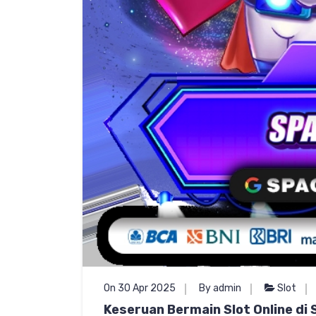
On 30 Apr 2025
By admin
Slot
Keseruan Bermain Slot Online di