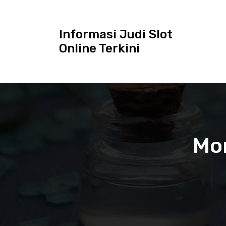
S
k
i
Informasi Judi Slot
p
Online Terkini
t
o
c
o
n
t
e
n
Mon
t