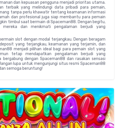
manan dan kepuasan pengguna menjadi prioritas utama.
an terbaik yang melindungi data pribadi para pemain,
enang tanpa perlu khawatir tentang keamanan informasi
 ramah dan profesional juga siap membantu para pemain
kin timbul saat bermain di Spaceman88. Dengan begitu,
n mereka dan menikmati pengalaman berjudi yang
 bermain slot dengan modal terjangkau. Dengan beragam
 deposit yang terjangkau, keamanan yang terjamin, dan
n88 menjadi pilihan ideal bagi para pemain slot yang
amun tetap mendapatkan pengalaman berjudi yang
ra bergabung dengan Spaceman88 dan rasakan sensasi
Jangan lupa untuk mengunjungi situs resmi Spaceman88
n dan semoga beruntung!