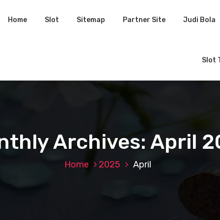
Home
Slot
Sitemap
Partner Site
Judi Bola
Slot 
thly Archives: April 
Home
2025
April