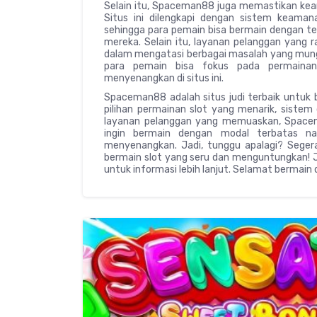
Selain itu, Spaceman88 juga memastikan kea
Situs ini dilengkapi dengan sistem keaman
sehingga para pemain bisa bermain dengan t
mereka. Selain itu, layanan pelanggan yang
dalam mengatasi berbagai masalah yang mung
para pemain bisa fokus pada permaina
menyenangkan di situs ini.
Spaceman88 adalah situs judi terbaik untuk
pilihan permainan slot yang menarik, sistem
layanan pelanggan yang memuaskan, Spacema
ingin bermain dengan modal terbatas n
menyenangkan. Jadi, tunggu apalagi? Sege
bermain slot yang seru dan menguntungkan! 
untuk informasi lebih lanjut. Selamat bermai