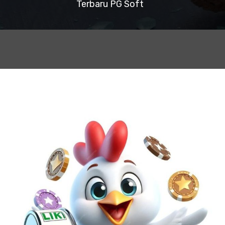
Terbaru PG Soft