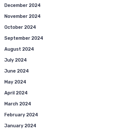
December 2024
November 2024
October 2024
September 2024
August 2024
July 2024
June 2024
May 2024
April 2024
March 2024
February 2024
January 2024