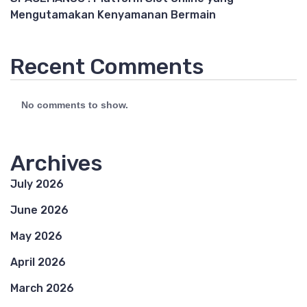
Mengutamakan Kenyamanan Bermain
Recent Comments
No comments to show.
Archives
July 2026
June 2026
May 2026
April 2026
March 2026