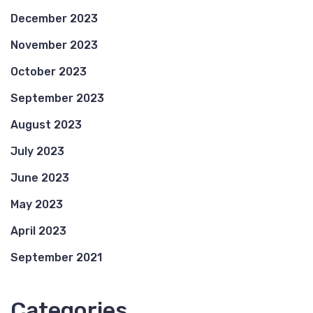
December 2023
November 2023
October 2023
September 2023
August 2023
July 2023
June 2023
May 2023
April 2023
September 2021
Categories