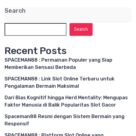
Search
Search
Recent Posts
SPACEMAN88 : Permainan Populer yang Siap
Memberikan Sensasi Berbeda
SPACEMAN88 : Link Slot Online Terbaru untuk
Pengalaman Bermain Maksimal
Dari Bias Kognitif hingga Herd Mentality: Mengupas
Faktor Manusia di Balik Popularitas Slot Gacor
Spaceman88 Resmi dengan Sistem Bermain yang
Responsif
SPACEMAN88 : Platform Slot Online yang