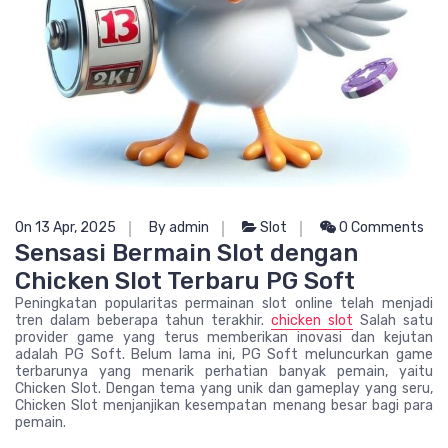
On 13 Apr, 2025
By admin
Slot
0 Comments
Sensasi Bermain Slot dengan
Chicken Slot Terbaru PG Soft
Peningkatan popularitas permainan slot online telah menjadi
tren dalam beberapa tahun terakhir.
chicken slot
Salah satu
provider game yang terus memberikan inovasi dan kejutan
adalah PG Soft. Belum lama ini, PG Soft meluncurkan game
terbarunya yang menarik perhatian banyak pemain, yaitu
Chicken Slot. Dengan tema yang unik dan gameplay yang seru,
Chicken Slot menjanjikan kesempatan menang besar bagi para
pemain.