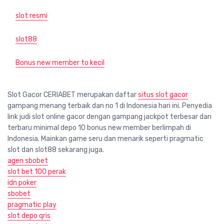
slot resmi
slot88
Bonus new member to kecil
Slot Gacor CERIABET merupakan daftar
situs slot gacor
gampang menang terbaik dan no 1 di Indonesia hari ini. Penyedia
link judi slot online gacor dengan gampang jackpot terbesar dan
terbaru minimal depo 10 bonus new member berlimpah di
Indonesia. Mainkan game seru dan menarik seperti pragmatic
slot dan slot88 sekarang juga.
agen sbobet
slot bet 100 perak
idn poker
sbobet
pragmatic play
slot depo qris