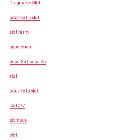
Pragmatic Slot
pragmatic slot
slot resmi
spaceman
depo 25 bonus 25
slot
situs toto slot
slot777
olympus
slot