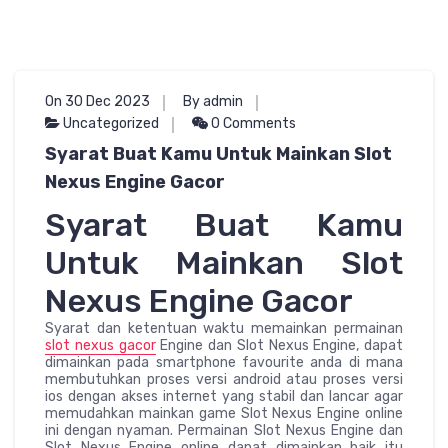
On 30 Dec 2023
By admin
Uncategorized
0 Comments
Syarat Buat Kamu Untuk Mainkan Slot
Nexus Engine Gacor
Syarat Buat Kamu
Untuk Mainkan Slot
Nexus Engine Gacor
Syarat dan ketentuan waktu memainkan permainan
slot nexus gacor
Engine dan Slot Nexus Engine, dapat
dimainkan pada smartphone favourite anda di mana
membutuhkan proses versi android atau proses versi
ios dengan akses internet yang stabil dan lancar agar
memudahkan mainkan game Slot Nexus Engine online
ini dengan nyaman. Permainan Slot Nexus Engine dan
Slot Nexus Engine online dapat dimainkan baik itu