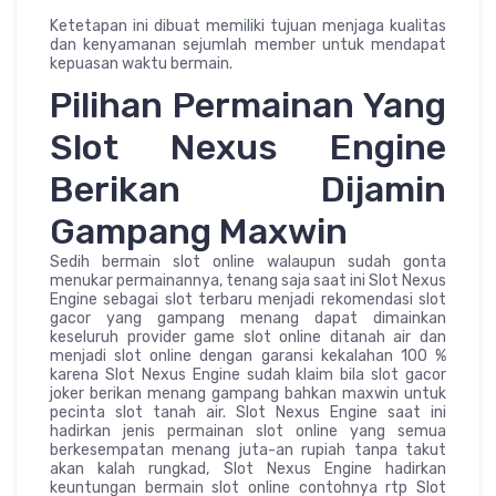
Ketetapan ini dibuat memiliki tujuan menjaga kualitas
dan kenyamanan sejumlah member untuk mendapat
kepuasan waktu bermain.
Pilihan Permainan Yang
Slot Nexus Engine
Berikan Dijamin
Gampang Maxwin
Sedih bermain slot online walaupun sudah gonta
menukar permainannya, tenang saja saat ini Slot Nexus
Engine sebagai slot terbaru menjadi rekomendasi slot
gacor yang gampang menang dapat dimainkan
keseluruh provider game slot online ditanah air dan
menjadi slot online dengan garansi kekalahan 100 %
karena Slot Nexus Engine sudah klaim bila slot gacor
joker berikan menang gampang bahkan maxwin untuk
pecinta slot tanah air. Slot Nexus Engine saat ini
hadirkan jenis permainan slot online yang semua
berkesempatan menang juta-an rupiah tanpa takut
akan kalah rungkad, Slot Nexus Engine hadirkan
keuntungan bermain slot online contohnya rtp Slot