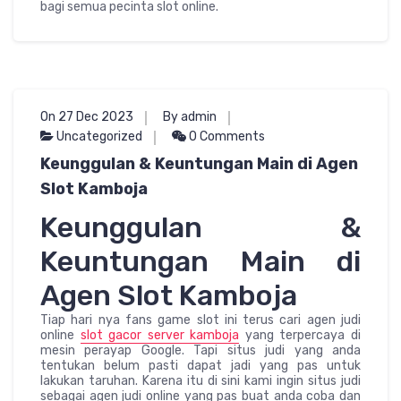
bagi semua pecinta slot online.
On 27 Dec 2023
By admin
Uncategorized
0 Comments
Keunggulan & Keuntungan Main di Agen
Slot Kamboja
Keunggulan &
Keuntungan Main di
Agen Slot Kamboja
Tiap hari nya fans game slot ini terus cari agen judi
online
slot gacor server kamboja
yang terpercaya di
mesin perayap Google. Tapi situs judi yang anda
tentukan belum pasti dapat jadi yang pas untuk
lakukan taruhan. Karena itu di sini kami ingin situs judi
sebagai agen judi online yang pas buat anda coba dan