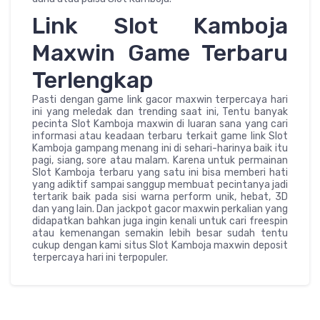
Link Slot Kamboja
Maxwin Game Terbaru
Terlengkap
Pasti dengan game link gacor maxwin terpercaya hari
ini yang meledak dan trending saat ini, Tentu banyak
pecinta Slot Kamboja maxwin di luaran sana yang cari
informasi atau keadaan terbaru terkait game link Slot
Kamboja gampang menang ini di sehari-harinya baik itu
pagi, siang, sore atau malam. Karena untuk permainan
Slot Kamboja terbaru yang satu ini bisa memberi hati
yang adiktif sampai sanggup membuat pecintanya jadi
tertarik baik pada sisi warna perform unik, hebat, 3D
dan yang lain. Dan jackpot gacor maxwin perkalian yang
didapatkan bahkan juga ingin kenali untuk cari freespin
atau kemenangan semakin lebih besar sudah tentu
cukup dengan kami situs Slot Kamboja maxwin deposit
terpercaya hari ini terpopuler.