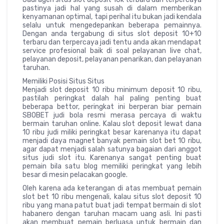
pastinya jadi hal yang susah di dalam memberikan
kenyamanan optimal, tapi perihal itu bukan jadi kendala
selalu untuk mengedepankan beberapa pemainnya.
Dengan anda tergabung di situs slot deposit 10+10
terbaru dan terpercaya jadi tentu anda akan mendapat
service profesional baik di soal pelayanan live chat,
pelayanan deposit, pelayanan penarikan, dan pelayanan
taruhan.
Memiliki Posisi Situs Situs
Menjadi slot deposit 10 ribu minimum deposit 10 ribu,
pastilah peringkat dalah hal paling penting buat
beberapa bettor, peringkat ini berperan biar pemain
SBOBET judi bola resmi merasa percaya di waktu
bermain taruhan online. Kalau slot deposit lewat dana
10 ribu judi miliki peringkat besar karenanya itu dapat
menjadi daya magnet banyak pemain slot bet 10 ribu,
agar dapat menjadi salah satunya bagaian dari anggot
situs judi slot itu. Karenanya sangat penting buat
pemain bila satu blog memiliki peringkat yang lebih
besar di mesin pelacakan google.
Oleh karena ada keterangan di atas membuat pemain
slot bet 10 ribu mengenali, kalau situs slot deposit 10
ribu yang mana patut buat jadi tempat bermain di slot
habanero dengan taruhan macam uang asli. Ini pasti
akan membuat pemain berluasa untuk bermain dan