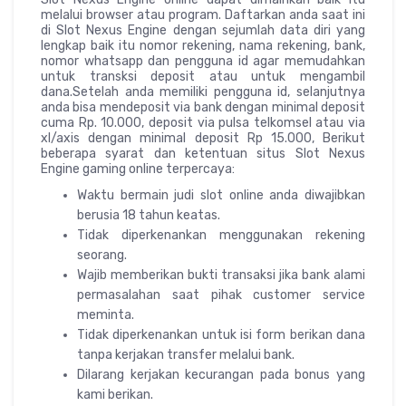
melalui browser atau program. Daftarkan anda saat ini
di Slot Nexus Engine dengan sejumlah data diri yang
lengkap baik itu nomor rekening, nama rekening, bank,
nomor whatsapp dan pengguna id agar memudahkan
untuk transksi deposit atau untuk mengambil
dana.Setelah anda memiliki pengguna id, selanjutnya
anda bisa mendeposit via bank dengan minimal deposit
cuma Rp. 10.000, deposit via pulsa telkomsel atau via
xl/axis dengan minimal deposit Rp 15.000, Berikut
beberapa syarat dan ketentuan situs Slot Nexus
Engine gaming online terpercaya:
Waktu bermain judi slot online anda diwajibkan
berusia 18 tahun keatas.
Tidak diperkenankan menggunakan rekening
seorang.
Wajib memberikan bukti transaksi jika bank alami
permasalahan saat pihak customer service
meminta.
Tidak diperkenankan untuk isi form berikan dana
tanpa kerjakan transfer melalui bank.
Dilarang kerjakan kecurangan pada bonus yang
kami berikan.