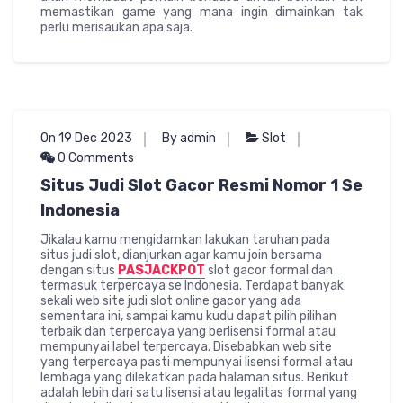
memastikan game yang mana ingin dimainkan tak
perlu merisaukan apa saja.
On 19 Dec 2023
By admin
Slot
0 Comments
Situs Judi Slot Gacor Resmi Nomor 1 Se
Indonesia
Jikalau kamu mengidamkan lakukan taruhan pada
situs judi slot, dianjurkan agar kamu join bersama
dengan situs
PASJACKPOT
slot gacor formal dan
termasuk terpercaya se Indonesia. Terdapat banyak
sekali web site judi slot online gacor yang ada
sementara ini, sampai kamu kudu dapat pilih pilihan
terbaik dan terpercaya yang berlisensi formal atau
mempunyai label terpercaya. Disebabkan web site
yang terpercaya pasti mempunyai lisensi formal atau
lembaga yang dilekatkan pada halaman situs. Berikut
adalah lebih dari satu lisensi atau legalitas formal yang