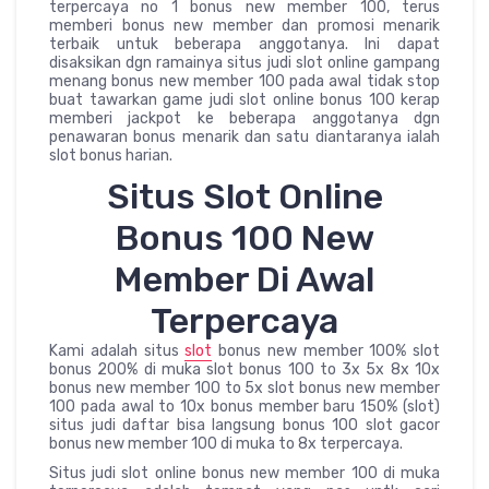
terpercaya no 1 bonus new member 100, terus
memberi bonus new member dan promosi menarik
terbaik untuk beberapa anggotanya. Ini dapat
disaksikan dgn ramainya situs judi slot online gampang
menang bonus new member 100 pada awal tidak stop
buat tawarkan game judi slot online bonus 100 kerap
memberi jackpot ke beberapa anggotanya dgn
penawaran bonus menarik dan satu diantaranya ialah
slot bonus harian.
Situs Slot Online
Bonus 100 New
Member Di Awal
Terpercaya
Kami adalah situs
slot
bonus new member 100% slot
bonus 200% di muka slot bonus 100 to 3x 5x 8x 10x
bonus new member 100 to 5x slot bonus new member
100 pada awal to 10x bonus member baru 150% (slot)
situs judi daftar bisa langsung bonus 100 slot gacor
bonus new member 100 di muka to 8x terpercaya.
Situs judi slot online bonus new member 100 di muka