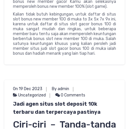
bonus new member gacor Kamu akan selekasnya
memperoleh bonus new member 100% (slot game).
Kalian tidak butuh kebingungan, untuk daftar di situs
slot bonus new member 100 di muka to 3x 5x 7x 9x ini,
karena untuk daftar di situs slot gacor bonus 100 di
muka sangat mudah dan ringkas, untuk beberapa
member baru tentu saja akan memperoleh keuntungan
berbentuk bonus slot new member 100 di muka. Salah
satunya keuntungan khusus yang kalian peroleh jadi
member situs judi slot gacor bonus 100 di muka ialah
bonus dan hadiah menarik yang lain tiap hari.
On 19 Dec 2023
By admin
Uncategorized
0 Comments
Jadi agen situs slot deposit 10k
terbaru dan terpercaya pastinya
Ciri-ciri – Tanda-tanda