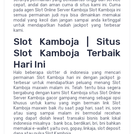
cepat, andal dan aman cuma di situs kami ini. Cuma
pada agen Slot Online Server Kamboja Slot Kamboja ini
semua permainan judi nya bisa dimainkan memakai
modal yang kecil dan jangan sampai anda ketinggal
untuk mendapatkan hadiah jackpot yang terbesar
kami.
Slot Kamboja | Situs
Slot Kamboja Terbaik
Hari Ini
Halo beberapa slotter di indonesia yang mencari
permainan Slot Kamboja hari ini dengan jackpot jp
terbesar untuk mendapatkan peluang menang Slot
Kamboja maxwin malam ini. Telah tentu bisa segera
bergabung dengan kami Slot Kamboja situs Slot Online
Server Kamboja gacor gampang menang sebagai opsi
khusus untuk kamu yang ingin bermain link Slot
Kamboja maxwin baik itu saat pagi hari, saat ini, sore
atau siang sampai malam ini bermodal recehan
yang dapat diolah lewat transaksi bisnis bank lokal
indonesia misalnya : bank bca, berdikari, bri, bni bahkan
memakai e-wallet yaitu ovo, gopay, linkaja, slot deposit
dana atau pulsa Slot Kamboja.