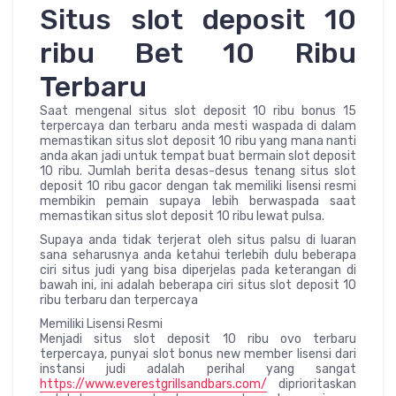
Situs slot deposit 10
ribu Bet 10 Ribu
Terbaru
Saat mengenal situs slot deposit 10 ribu bonus 15
terpercaya dan terbaru anda mesti waspada di dalam
memastikan situs slot deposit 10 ribu yang mana nanti
anda akan jadi untuk tempat buat bermain slot deposit
10 ribu. Jumlah berita desas-desus tenang situs slot
deposit 10 ribu gacor dengan tak memiliki lisensi resmi
membikin pemain supaya lebih berwaspada saat
memastikan situs slot deposit 10 ribu lewat pulsa.
Supaya anda tidak terjerat oleh situs palsu di luaran
sana seharusnya anda ketahui terlebih dulu beberapa
ciri situs judi yang bisa diperjelas pada keterangan di
bawah ini, ini adalah beberapa ciri situs slot deposit 10
ribu terbaru dan terpercaya
Memiliki Lisensi Resmi
Menjadi situs slot deposit 10 ribu ovo terbaru
terpercaya, punyai slot bonus new member lisensi dari
instansi judi adalah perihal yang sangat
https://www.everestgrillsandbars.com/
diprioritaskan