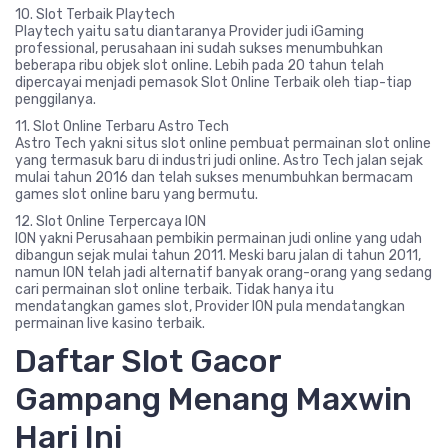
10. Slot Terbaik Playtech
Playtech yaitu satu diantaranya Provider judi iGaming
professional, perusahaan ini sudah sukses menumbuhkan
beberapa ribu objek slot online. Lebih pada 20 tahun telah
dipercayai menjadi pemasok Slot Online Terbaik oleh tiap-tiap
penggilanya.
11. Slot Online Terbaru Astro Tech
Astro Tech yakni situs slot online pembuat permainan slot online
yang termasuk baru di industri judi online. Astro Tech jalan sejak
mulai tahun 2016 dan telah sukses menumbuhkan bermacam
games slot online baru yang bermutu.
12. Slot Online Terpercaya ION
ION yakni Perusahaan pembikin permainan judi online yang udah
dibangun sejak mulai tahun 2011. Meski baru jalan di tahun 2011,
namun ION telah jadi alternatif banyak orang-orang yang sedang
cari permainan slot online terbaik. Tidak hanya itu
mendatangkan games slot, Provider ION pula mendatangkan
permainan live kasino terbaik.
Daftar Slot Gacor
Gampang Menang Maxwin
Hari Ini