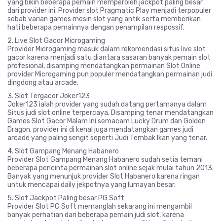
yang bikin beberapa pemain memperoleh jackpot paling besar
dari provider ini. Provider slot Pragmatic Play menjadi terpopuler
sebab varian games mesin slot yang antik serta memberikan
hati beberapa pemainnya dengan penampilan respossif.
2. Live Slot Gacor Microgaming
Provider Microgaming masuk dalam rekomendasi situs live slot
gacor karena menjadi satu diantara sasaran banyak pemain slot
profesional, disamping mendatangkan permainan Slot Online
provider Microgaming pun populer mendatangkan permainan judi
dingdong atau arcade.
3. Slot Tergacor Joker123
Joker123 ialah provider yang sudah datang pertamanya dalam
Situs judi slot online terpercaya. Disamping tenar mendatangkan
Games Slot Gacor Malam Ini semacam Lucky Drum dan Golden
Dragon, provider ini di kenal juga mendatangkan games judi
arcade yang paling sengit seperti Judi Tembak Ikan yang tenar.
4. Slot Gampang Menang Habanero
Provider Slot Gampang Menang Habanero sudah setia temani
beberapa pencinta permainan slot online sejak mulai tahun 2013.
Banyak yang menunjuk provider Slot Habanero karena ringan
untuk mencapai daily jekpotnya yang lumayan besar.
5. Slot Jackpot Paling besar PG Soft
Provider Slot PG Soft memanglah sekarang ini mengambil
banyak perhatian dari beberapa pemain judi slot, karena