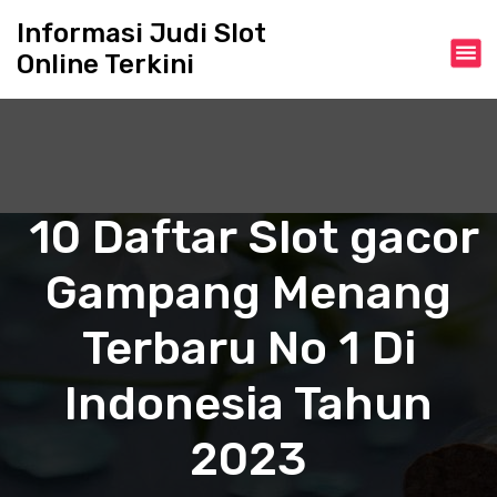
S
Informasi Judi Slot
k
Online Terkini
i
p
t
o
c
o
n
10 Daftar Slot gacor
t
e
Gampang Menang
n
t
Terbaru No 1 Di
Indonesia Tahun
2023