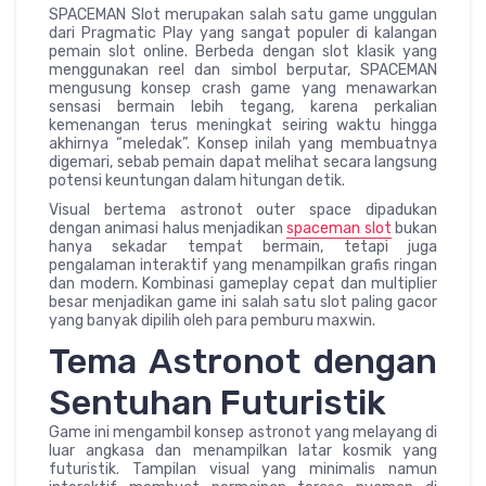
SPACEMAN Slot merupakan salah satu game unggulan
dari Pragmatic Play yang sangat populer di kalangan
pemain slot online. Berbeda dengan slot klasik yang
menggunakan reel dan simbol berputar, SPACEMAN
mengusung konsep crash game yang menawarkan
sensasi bermain lebih tegang, karena perkalian
kemenangan terus meningkat seiring waktu hingga
akhirnya “meledak”. Konsep inilah yang membuatnya
digemari, sebab pemain dapat melihat secara langsung
potensi keuntungan dalam hitungan detik.
Visual bertema astronot outer space dipadukan
dengan animasi halus menjadikan
spaceman slot
bukan
hanya sekadar tempat bermain, tetapi juga
pengalaman interaktif yang menampilkan grafis ringan
dan modern. Kombinasi gameplay cepat dan multiplier
besar menjadikan game ini salah satu slot paling gacor
yang banyak dipilih oleh para pemburu maxwin.
Tema Astronot dengan
Sentuhan Futuristik
Game ini mengambil konsep astronot yang melayang di
luar angkasa dan menampilkan latar kosmik yang
futuristik. Tampilan visual yang minimalis namun