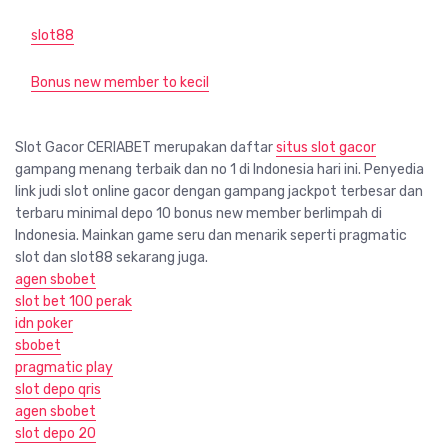
slot88
Bonus new member to kecil
Slot Gacor CERIABET merupakan daftar
situs slot gacor
gampang menang terbaik dan no 1 di Indonesia hari ini. Penyedia
link judi slot online gacor dengan gampang jackpot terbesar dan
terbaru minimal depo 10 bonus new member berlimpah di
Indonesia. Mainkan game seru dan menarik seperti pragmatic
slot dan slot88 sekarang juga.
agen sbobet
slot bet 100 perak
idn poker
sbobet
pragmatic play
slot depo qris
agen sbobet
slot depo 20