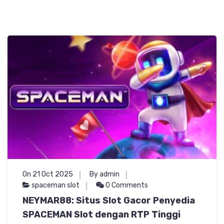
On 21 Oct 2025
By admin
spaceman slot
0 Comments
NEYMAR88: Situs Slot Gacor Penyedia
SPACEMAN Slot dengan RTP Tinggi