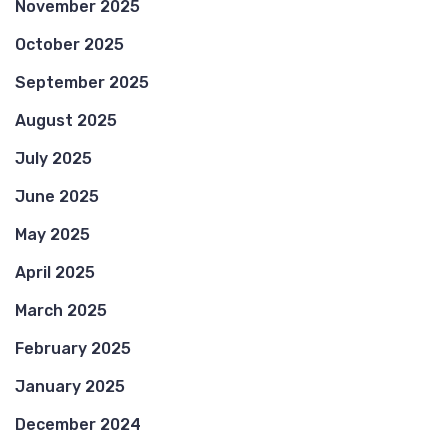
November 2025
October 2025
September 2025
August 2025
July 2025
June 2025
May 2025
April 2025
March 2025
February 2025
January 2025
December 2024