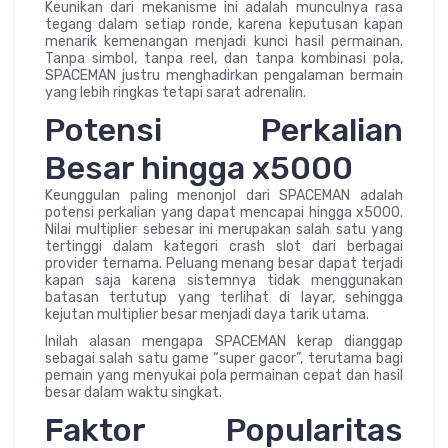
Keunikan dari mekanisme ini adalah munculnya rasa
tegang dalam setiap ronde, karena keputusan kapan
menarik kemenangan menjadi kunci hasil permainan.
Tanpa simbol, tanpa reel, dan tanpa kombinasi pola,
SPACEMAN justru menghadirkan pengalaman bermain
yang lebih ringkas tetapi sarat adrenalin.
Potensi Perkalian
Besar hingga x5000
Keunggulan paling menonjol dari SPACEMAN adalah
potensi perkalian yang dapat mencapai hingga x5000.
Nilai multiplier sebesar ini merupakan salah satu yang
tertinggi dalam kategori crash slot dari berbagai
provider ternama. Peluang menang besar dapat terjadi
kapan saja karena sistemnya tidak menggunakan
batasan tertutup yang terlihat di layar, sehingga
kejutan multiplier besar menjadi daya tarik utama.
Inilah alasan mengapa SPACEMAN kerap dianggap
sebagai salah satu game “super gacor”, terutama bagi
pemain yang menyukai pola permainan cepat dan hasil
besar dalam waktu singkat.
Faktor Popularitas