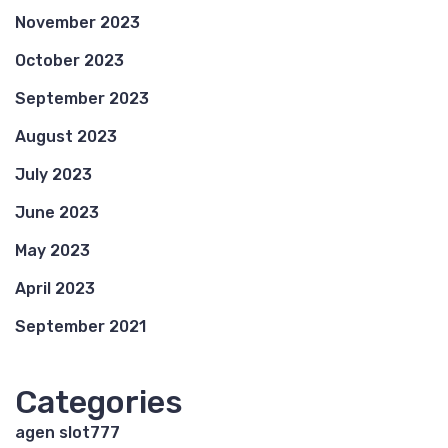
November 2023
October 2023
September 2023
August 2023
July 2023
June 2023
May 2023
April 2023
September 2021
Categories
agen slot777