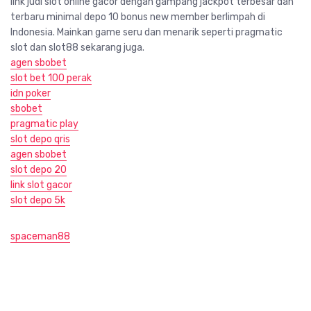
link judi slot online gacor dengan gampang jackpot terbesar dan
terbaru minimal depo 10 bonus new member berlimpah di
Indonesia. Mainkan game seru dan menarik seperti pragmatic
slot dan slot88 sekarang juga.
agen sbobet
slot bet 100 perak
idn poker
sbobet
pragmatic play
slot depo qris
agen sbobet
slot depo 20
link slot gacor
slot depo 5k
spaceman88