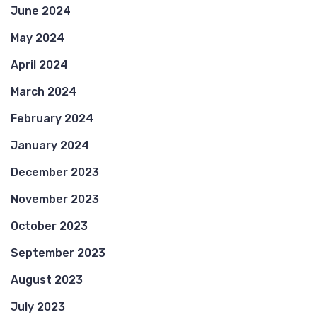
June 2024
May 2024
April 2024
March 2024
February 2024
January 2024
December 2023
November 2023
October 2023
September 2023
August 2023
July 2023