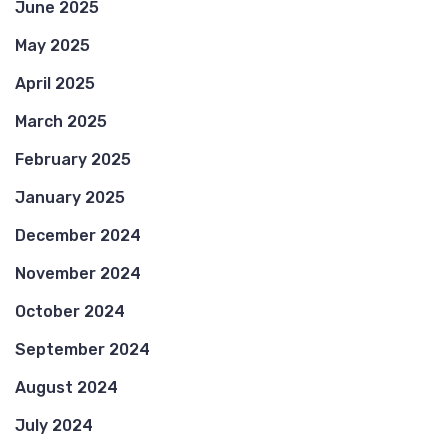
June 2025
May 2025
April 2025
March 2025
February 2025
January 2025
December 2024
November 2024
October 2024
September 2024
August 2024
July 2024