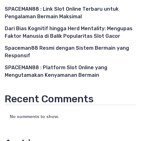
SPACEMAN88 : Link Slot Online Terbaru untuk
Pengalaman Bermain Maksimal
Dari Bias Kognitif hingga Herd Mentality: Mengupas
Faktor Manusia di Balik Popularitas Slot Gacor
Spaceman88 Resmi dengan Sistem Bermain yang
Responsif
SPACEMAN88 : Platform Slot Online yang
Mengutamakan Kenyamanan Bermain
Recent Comments
No comments to show.