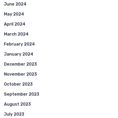
June 2024
May 2024
April 2024
March 2024
February 2024
January 2024
December 2023
November 2023
October 2023
September 2023
August 2023
July 2023