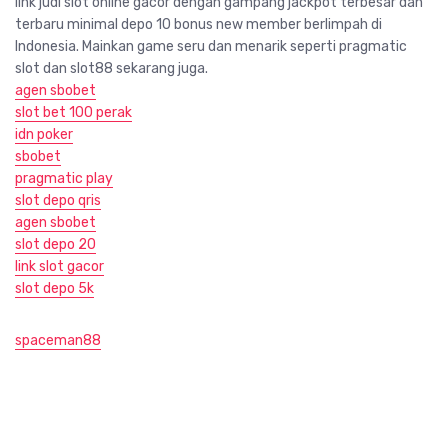
link judi slot online gacor dengan gampang jackpot terbesar dan
terbaru minimal depo 10 bonus new member berlimpah di
Indonesia. Mainkan game seru dan menarik seperti pragmatic
slot dan slot88 sekarang juga.
agen sbobet
slot bet 100 perak
idn poker
sbobet
pragmatic play
slot depo qris
agen sbobet
slot depo 20
link slot gacor
slot depo 5k
spaceman88