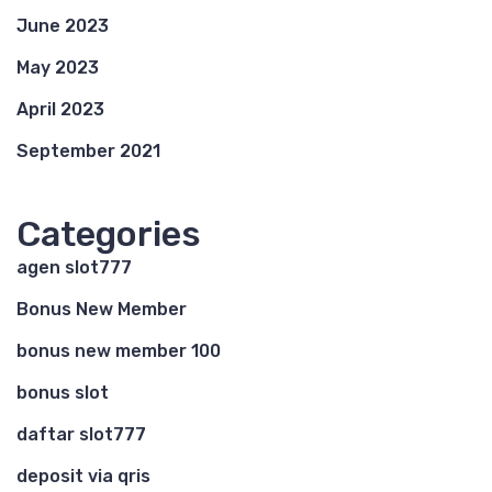
June 2023
May 2023
April 2023
September 2021
Categories
agen slot777
Bonus New Member
bonus new member 100
bonus slot
daftar slot777
deposit via qris