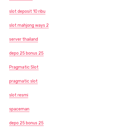
slot deposit 10 ribu
slot mahjong ways 2
server thailand
depo 25 bonus 25
Pragmatic Slot
pragmatic slot
slot resmi
spaceman
depo 25 bonus 25