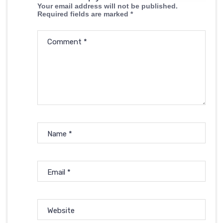
Your email address will not be published.
Required fields are marked
*
Comment
*
Name
*
Email
*
Website