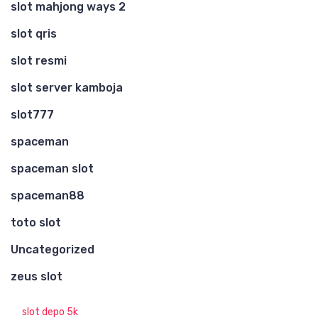
slot mahjong ways 2
slot qris
slot resmi
slot server kamboja
slot777
spaceman
spaceman slot
spaceman88
toto slot
Uncategorized
zeus slot
slot depo 5k