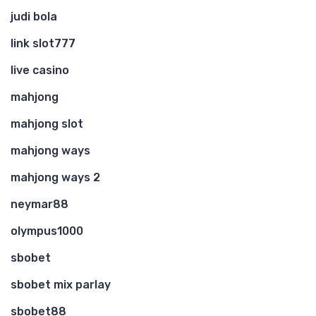
judi bola
link slot777
live casino
mahjong
mahjong slot
mahjong ways
mahjong ways 2
neymar88
olympus1000
sbobet
sbobet mix parlay
sbobet88