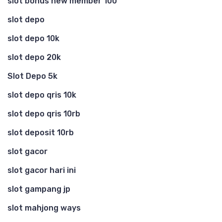
slot bonus new member 100
slot depo
slot depo 10k
slot depo 20k
Slot Depo 5k
slot depo qris 10k
slot depo qris 10rb
slot deposit 10rb
slot gacor
slot gacor hari ini
slot gampang jp
slot mahjong ways