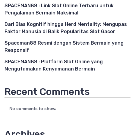
SPACEMAN88 : Link Slot Online Terbaru untuk
Pengalaman Bermain Maksimal
Dari Bias Kognitif hingga Herd Mentality: Mengupas
Faktor Manusia di Balik Popularitas Slot Gacor
Spaceman88 Resmi dengan Sistem Bermain yang
Responsif
SPACEMAN88 : Platform Slot Online yang
Mengutamakan Kenyamanan Bermain
Recent Comments
No comments to show.
Archives