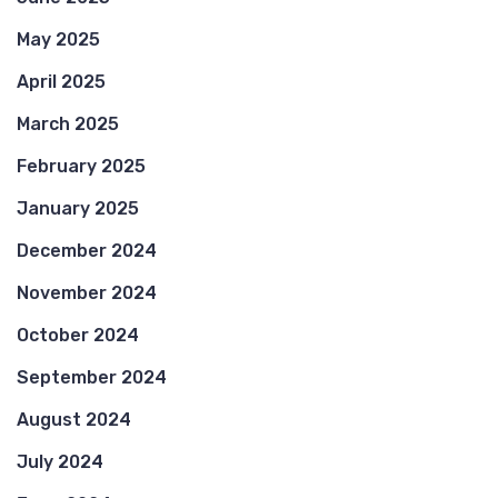
May 2025
April 2025
March 2025
February 2025
January 2025
December 2024
November 2024
October 2024
September 2024
August 2024
July 2024