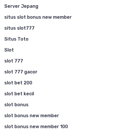
Server Jepang
situs slot bonus new member
situs slot777
Situs Toto
Slot
slot 777
slot 777 gacor
slot bet 200
slot bet kecil
slot bonus
slot bonus new member
slot bonus new member 100