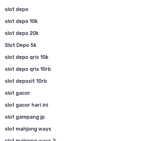
slot depo
slot depo 10k
slot depo 20k
Slot Depo 5k
slot depo qris 10k
slot depo qris 10rb
slot deposit 10rb
slot gacor
slot gacor hari ini
slot gampang jp
slot mahjong ways
slot mahjong ways 2