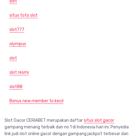
slot
situs toto slot
slot777
olympus
slot
slot resmi
slot88
Bonus new member to kecil
Slot Gacor CERIABET merupakan daftar
situs slot gacor
gampang menang terbaik dan no 1 di Indonesia hari ini. Penyedia
link judi slot online gacor dengan gampang jackpot terbesar dan