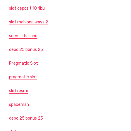
slot deposit 10 ribu
slot mahjong ways 2
server thailand
depo 25 bonus 25
Pragmatic Slot
pragmatic slot
slot resmi
spaceman
depo 25 bonus 25