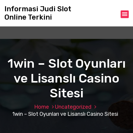
S
Informasi Judi Slot
k
Online Terkini
i
p
t
o
c
o
n
1win – Slot Oyunları
t
e
ve Lisanslı Casino
n
t
Sitesi
Home
Uncategorized
1win – Slot Oyunları ve Lisanslı Casino Sitesi