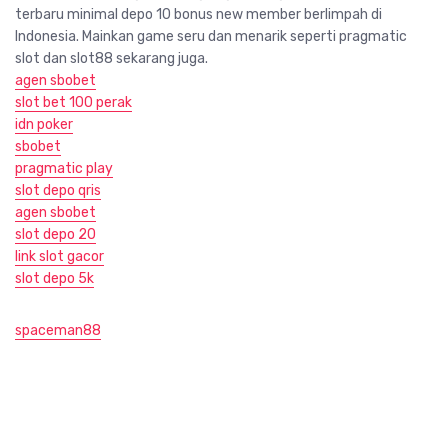
terbaru minimal depo 10 bonus new member berlimpah di
Indonesia. Mainkan game seru dan menarik seperti pragmatic
slot dan slot88 sekarang juga.
agen sbobet
slot bet 100 perak
idn poker
sbobet
pragmatic play
slot depo qris
agen sbobet
slot depo 20
link slot gacor
slot depo 5k
spaceman88