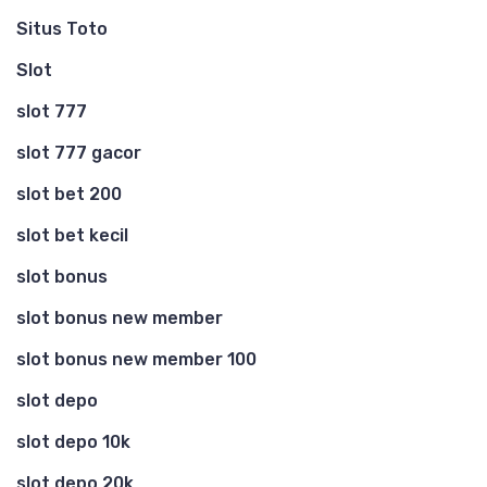
Situs Toto
Slot
slot 777
slot 777 gacor
slot bet 200
slot bet kecil
slot bonus
slot bonus new member
slot bonus new member 100
slot depo
slot depo 10k
slot depo 20k