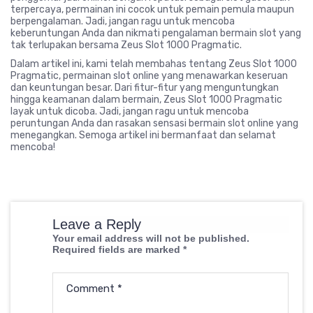
terpercaya, permainan ini cocok untuk pemain pemula maupun
berpengalaman. Jadi, jangan ragu untuk mencoba
keberuntungan Anda dan nikmati pengalaman bermain slot yang
tak terlupakan bersama Zeus Slot 1000 Pragmatic.
Dalam artikel ini, kami telah membahas tentang Zeus Slot 1000
Pragmatic, permainan slot online yang menawarkan keseruan
dan keuntungan besar. Dari fitur-fitur yang menguntungkan
hingga keamanan dalam bermain, Zeus Slot 1000 Pragmatic
layak untuk dicoba. Jadi, jangan ragu untuk mencoba
peruntungan Anda dan rasakan sensasi bermain slot online yang
menegangkan. Semoga artikel ini bermanfaat dan selamat
mencoba!
Leave a Reply
Your email address will not be published.
Required fields are marked
*
Comment
*