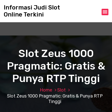
S
Informasi Judi Slot
k
Online Terkini
i
p
t
o
c
o
n
Slot Zeus 1000
t
e
Pragmatic: Gratis &
n
t
Punya RTP Tinggi
Home
Slot
Slot Zeus 1000 Pragmatic: Gratis & Punya RTP
Tinggi