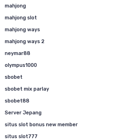
mahjong
mahjong slot
mahjong ways
mahjong ways 2
neymar88
olympus1000
sbobet
sbobet mix parlay
sbobet88
Server Jepang
situs slot bonus new member
situs slot777