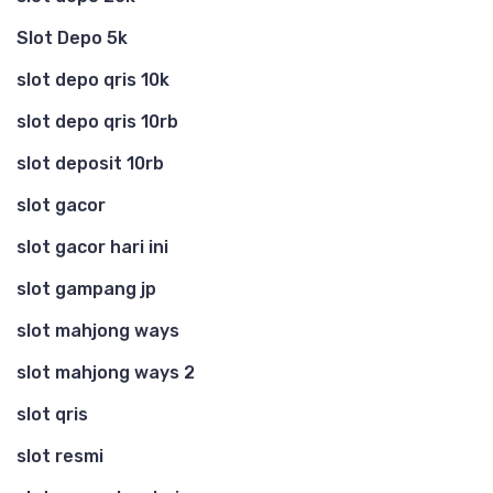
Slot Depo 5k
slot depo qris 10k
slot depo qris 10rb
slot deposit 10rb
slot gacor
slot gacor hari ini
slot gampang jp
slot mahjong ways
slot mahjong ways 2
slot qris
slot resmi