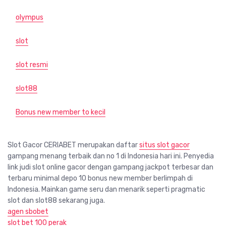
olympus
slot
slot resmi
slot88
Bonus new member to kecil
Slot Gacor CERIABET merupakan daftar
situs slot gacor
gampang menang terbaik dan no 1 di Indonesia hari ini. Penyedia
link judi slot online gacor dengan gampang jackpot terbesar dan
terbaru minimal depo 10 bonus new member berlimpah di
Indonesia. Mainkan game seru dan menarik seperti pragmatic
slot dan slot88 sekarang juga.
agen sbobet
slot bet 100 perak