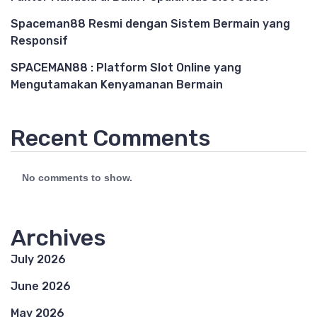
Spaceman88 Resmi dengan Sistem Bermain yang
Responsif
SPACEMAN88 : Platform Slot Online yang
Mengutamakan Kenyamanan Bermain
Recent Comments
No comments to show.
Archives
July 2026
June 2026
May 2026