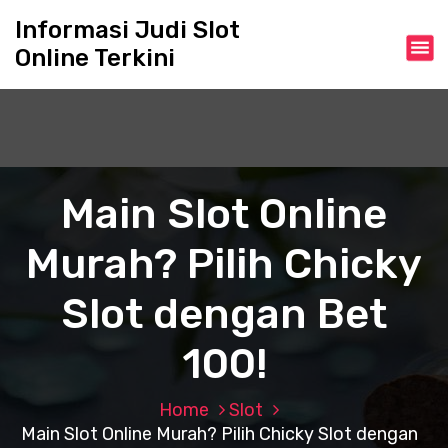
S
Informasi Judi Slot
k
Online Terkini
i
p
t
o
c
o
n
Main Slot Online
t
e
Murah? Pilih Chicky
n
t
Slot dengan Bet
100!
Home
Slot
Main Slot Online Murah? Pilih Chicky Slot dengan