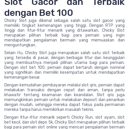
Slot Gacor dan Terbaik
dengan Bet 100
Chicky Slot juga dikenal sebagai salah satu slot gacor yang
memiliki tingkat kemenangan yang tinggi. Dengan RTP yang
tinggi dan fitur-fitur menarik yang ditawarkan, Chicky Slot
merupakan pilihan terbaik bagi para pemain yang ingin
mendapatkan pengalaman bermain yang memuaskan dan
menguntungkan.
Selain itu, Chicky Slot juga merupakan salah satu slot terbaik
yang tersedia di pasar, dengan berbagai fitur dan keunggulan
yang membuatnya menjadi pilihan utama bagi para pemain.
Dengan slot bet 100, pemain dapat bertaruh dengan nominal
yang signifikan dan memiliki kesempatan untuk mendapatkan
kemenangan besar.
Dengan kemudahan pembayaran melalui slot qris, pemain dapat
melakukan transaksi dengan cepat dan aman, tanpa perlu
khawatir tentang keamanan dan keandalan. Slot qris juga
memungkinkan pemain untuk melakukan deposit dan penarikan
dengan mudah, sehingga mereka dapat fokus pada permainan
mereka tanpa harus memikirkan masalah teknis.
Dengan fitur-fitur menarik seperti Chicky Run, slot ayam, slot
bet kecil, dan slot depo 5k, Chicky Slot merupakan pilihan terbaik
bagi para pemain slot online yang mencari pengalaman bermain