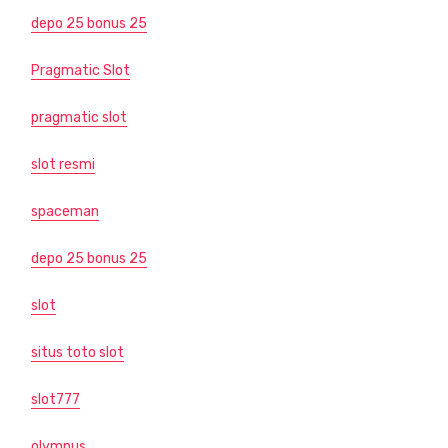
depo 25 bonus 25
Pragmatic Slot
pragmatic slot
slot resmi
spaceman
depo 25 bonus 25
slot
situs toto slot
slot777
olympus