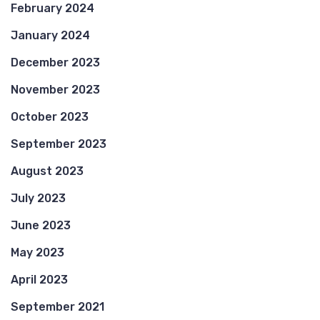
February 2024
January 2024
December 2023
November 2023
October 2023
September 2023
August 2023
July 2023
June 2023
May 2023
April 2023
September 2021