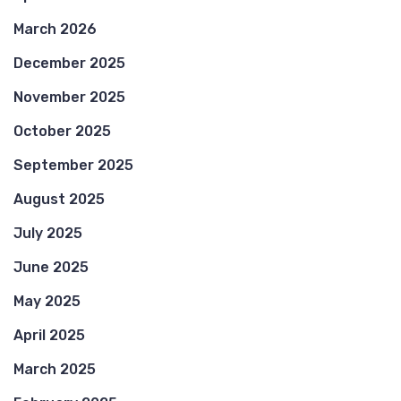
March 2026
December 2025
November 2025
October 2025
September 2025
August 2025
July 2025
June 2025
May 2025
April 2025
March 2025