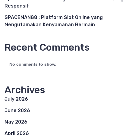
Responsif
SPACEMAN88 : Platform Slot Online yang
Mengutamakan Kenyamanan Bermain
Recent Comments
No comments to show.
Archives
July 2026
June 2026
May 2026
April 2026