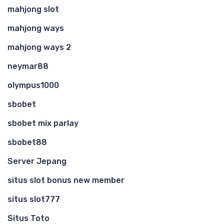
mahjong slot
mahjong ways
mahjong ways 2
neymar88
olympus1000
sbobet
sbobet mix parlay
sbobet88
Server Jepang
situs slot bonus new member
situs slot777
Situs Toto