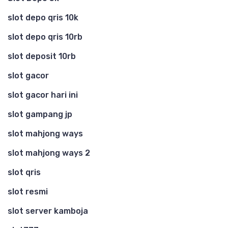
slot depo qris 10k
slot depo qris 10rb
slot deposit 10rb
slot gacor
slot gacor hari ini
slot gampang jp
slot mahjong ways
slot mahjong ways 2
slot qris
slot resmi
slot server kamboja