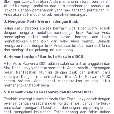
Slot Tiger Lucky. Pastikan Anda memahami aturan permainan,
fitur-fitur yang disediakan, dan cara mendapatkan bonus atau
jackpot. Dengan pemahaman yang baik tentang permainan ini,
Anda akan lebih mudah untuk meraih kemenangan.
3. Mengatur Modal Bermain dengan Bijak
Salah satu strategi sukses bermain Slot Tiger Lucky adalah
dengan mengatur modal bermain dengan bijak. Pastikan Anda
menetapkan batas maksimal dalam bermain dan tidak
menghabiskan uang lebih dari yang Anda mampu. Dengan
mengatur modal dengan bijak, Anda akan bisa bermain lebih lama
dan meningkatkan peluang untuk menang.
4. Memanfaatkan Fitur Auto Maxwin x1000
Fitur Auto Maxwin x1000 adalah salah satu fitur unggulan dari
Slot Tiger Lucky yang bisa membantu Anda meraih kemenangan
besar. Manfaatkan fitur ini dengan bijak dan pahami cara
kerjanya. Dengan memanfaatkan fitur Auto Maxwin x1000
secara optimal, Anda dapat meningkatkan peluang untuk
memenangkan hadiah besar.
5. Bermain dengan Kesabaran dan Kontrol Emosi
Terakhir, strategi sukses bermain Slot Tiger Lucky adalah dengan
bermain dengan kesabaran dan kontrol emosi. Jangan terburu-
buru dalam mengambil keputusan dan jangan terpancing emosi
saat mengalami kekalahan. Tetap tenang dan fokus dalam