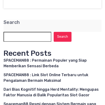
Search
Search
Recent Posts
SPACEMAN88 : Permainan Populer yang Siap
Memberikan Sensasi Berbeda
SPACEMAN88 : Link Slot Online Terbaru untuk
Pengalaman Bermain Maksimal
Dari Bias Kognitif hingga Herd Mentality: Mengupas
Faktor Manusia di Balik Popularitas Slot Gacor
Spaceman88 Resmi dengan Sistem Bermain yang