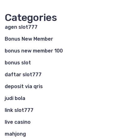
Categories
agen slot777
Bonus New Member
bonus new member 100
bonus slot
daftar slot777
deposit via qris
judi bola
link slot777
live casino
mahjong