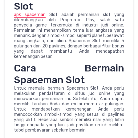
Slot
apk spaceman
Slot adalah permainan slot yang
dikembangkan oleh Pragmatic Play, salah satu
penyedia game terkemuka di industri judi online.
Permainan ini menampilkan tema luar angkasa yang
menarik, dengan simbol-simbol seperti planet, pesawat
ruang angkasa, dan alien. Spaceman Slot memiliki 5
gulungan dan 20 paylines, dengan berbagai fitur bonus
yang dapat membantu Anda mendapatkan
kemenangan besar.
Cara Bermain
Spaceman Slot
Untuk memulai bermain Spaceman Slot, Anda perlu
melakukan pendaftaran di situs judi online yang
menawarkan permainan ini. Setelah itu, Anda dapat
memilih taruhan Anda dan mulai memutar gulungan.
Untuk mendapatkan kemenangan, Anda perlu
mencocokkan simbol-simbol yang sesuai di paylines
yang aktif. Beberapa simbol memiliki nilai yang lebih
tinggi daripada yang lain, jadi pastikan untuk melihat
tabel pembayaran sebelum bermain.