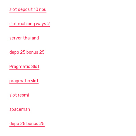
slot deposit 10 ribu
slot mahjong ways 2
server thailand
depo 25 bonus 25
Pragmatic Slot
pragmatic slot
slot resmi
spaceman
depo 25 bonus 25