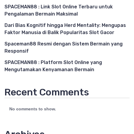
SPACEMAN88 : Link Slot Online Terbaru untuk
Pengalaman Bermain Maksimal
Dari Bias Kognitif hingga Herd Mentality: Mengupas
Faktor Manusia di Balik Popularitas Slot Gacor
Spaceman88 Resmi dengan Sistem Bermain yang
Responsif
SPACEMAN88 : Platform Slot Online yang
Mengutamakan Kenyamanan Bermain
Recent Comments
No comments to show.