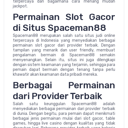
terpercaya dan bagaimana cara menang mudah
jackpot.
Permainan Slot Gacor
di Situs Spaceman88
Spaceman88 merupakan salah satu situs judi online
terpercaya di Indonesia yang menyediakan berbagai
permainan slot gacor dari provider terbaik. Dengan
tampilan yang menarik dan user friendly, membuat
pengalaman bermain di Spaceman88 semakin
menyenangkan. Selain itu, situs ini juga dilengkapi
dengan sistem keamanan yang terjamin, sehingga para
pemain dapat bermain dengan tenang tanpa perlu
khawatir akan keamanan data pribadi mereka.
Berbagai Permainan
dari Provider Terbaik
Salah satu keunggulan Spaceman88 adalah
menyediakan berbagai permainan dari provider terbaik
di dunia. Dengan begitu, para pemain dapat menikmati
berbagai jenis permainan mulai dari slot gacor, table
games, hingga live casino dengan kualitas yang tidak