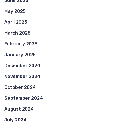
June 2025
May 2025
April 2025
March 2025
February 2025
January 2025
December 2024
November 2024
October 2024
September 2024
August 2024
July 2024