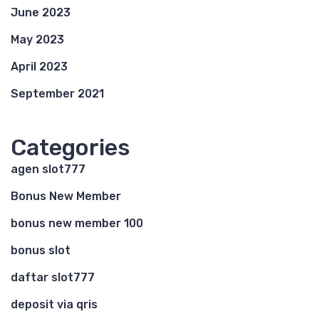
June 2023
May 2023
April 2023
September 2021
Categories
agen slot777
Bonus New Member
bonus new member 100
bonus slot
daftar slot777
deposit via qris