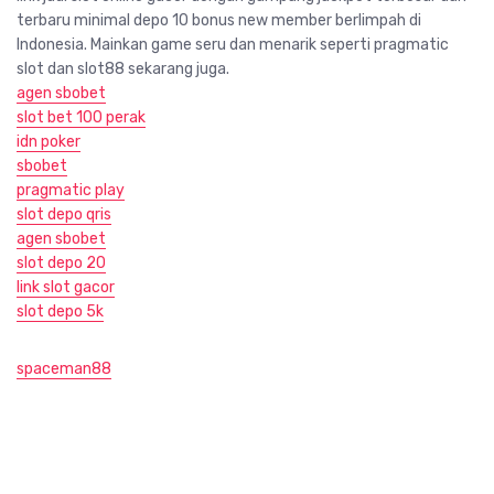
terbaru minimal depo 10 bonus new member berlimpah di
Indonesia. Mainkan game seru dan menarik seperti pragmatic
slot dan slot88 sekarang juga.
agen sbobet
slot bet 100 perak
idn poker
sbobet
pragmatic play
slot depo qris
agen sbobet
slot depo 20
link slot gacor
slot depo 5k
spaceman88