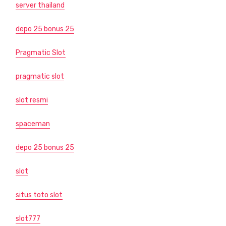
server thailand
depo 25 bonus 25
Pragmatic Slot
pragmatic slot
slot resmi
spaceman
depo 25 bonus 25
slot
situs toto slot
slot777