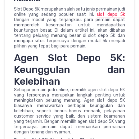
Slot Depo 5K merupakan salah satu jenis permainan judi
online yang sedang populer saat ini.
slot depo 5k
Dengan modal yang terjangkau, para pemain dapat
memperoleh kesempatan untuk mendapatkan
keuntungan besar. Di dalam artikel ini, akan dibahas
tentang peluang menang besar di slot depo 5K dan
mengapa situs terpercaya dengan modal 5k menjadi
pilihan yang tepat bagi para pemain.
Agen Slot Depo 5K:
Keunggulan dan
Kelebihan
Sebagai pemain judi online, memilih agen slot depo 5K
yang terpercaya merupakan langkah penting untuk
meningkatkan peluang menang. Agen slot depo 5K
biasanya menawarkan berbagai keunggulan dan
kelebihan, seperti bonus-bonus menarik, pelayanan
customer service yang baik, dan sistem keamanan
yang terjamin. Dengan memilih agen slot depo 5K yang
terpercaya, pemain dapat memainkan permainan
dengan tenang dan nyaman.