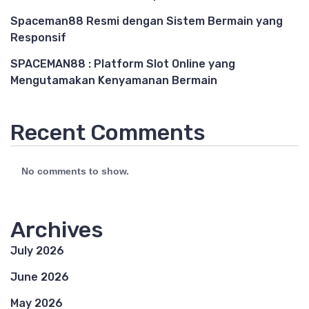
Spaceman88 Resmi dengan Sistem Bermain yang
Responsif
SPACEMAN88 : Platform Slot Online yang
Mengutamakan Kenyamanan Bermain
Recent Comments
No comments to show.
Archives
July 2026
June 2026
May 2026