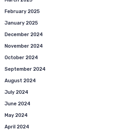
February 2025
January 2025
December 2024
November 2024
October 2024
September 2024
August 2024
July 2024
June 2024
May 2024
April 2024