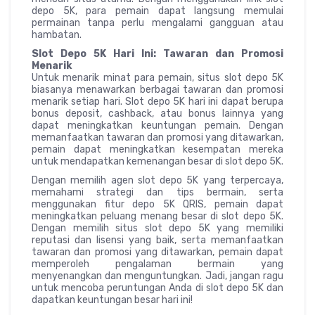
depo 5K, para pemain dapat langsung memulai
permainan tanpa perlu mengalami gangguan atau
hambatan.
Slot Depo 5K Hari Ini: Tawaran dan Promosi
Menarik
Untuk menarik minat para pemain, situs slot depo 5K
biasanya menawarkan berbagai tawaran dan promosi
menarik setiap hari. Slot depo 5K hari ini dapat berupa
bonus deposit, cashback, atau bonus lainnya yang
dapat meningkatkan keuntungan pemain. Dengan
memanfaatkan tawaran dan promosi yang ditawarkan,
pemain dapat meningkatkan kesempatan mereka
untuk mendapatkan kemenangan besar di slot depo 5K.
Dengan memilih agen slot depo 5K yang terpercaya,
memahami strategi dan tips bermain, serta
menggunakan fitur depo 5K QRIS, pemain dapat
meningkatkan peluang menang besar di slot depo 5K.
Dengan memilih situs slot depo 5K yang memiliki
reputasi dan lisensi yang baik, serta memanfaatkan
tawaran dan promosi yang ditawarkan, pemain dapat
memperoleh pengalaman bermain yang
menyenangkan dan menguntungkan. Jadi, jangan ragu
untuk mencoba peruntungan Anda di slot depo 5K dan
dapatkan keuntungan besar hari ini!