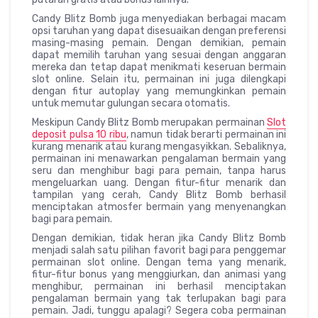
Candy Blitz Bomb juga menyediakan berbagai macam
opsi taruhan yang dapat disesuaikan dengan preferensi
masing-masing pemain. Dengan demikian, pemain
dapat memilih taruhan yang sesuai dengan anggaran
mereka dan tetap dapat menikmati keseruan bermain
slot online. Selain itu, permainan ini juga dilengkapi
dengan fitur autoplay yang memungkinkan pemain
untuk memutar gulungan secara otomatis.
Meskipun Candy Blitz Bomb merupakan permainan
Slot
deposit pulsa 10 ribu
, namun tidak berarti permainan ini
kurang menarik atau kurang mengasyikkan. Sebaliknya,
permainan ini menawarkan pengalaman bermain yang
seru dan menghibur bagi para pemain, tanpa harus
mengeluarkan uang. Dengan fitur-fitur menarik dan
tampilan yang cerah, Candy Blitz Bomb berhasil
menciptakan atmosfer bermain yang menyenangkan
bagi para pemain.
Dengan demikian, tidak heran jika Candy Blitz Bomb
menjadi salah satu pilihan favorit bagi para penggemar
permainan slot online. Dengan tema yang menarik,
fitur-fitur bonus yang menggiurkan, dan animasi yang
menghibur, permainan ini berhasil menciptakan
pengalaman bermain yang tak terlupakan bagi para
pemain. Jadi, tunggu apalagi? Segera coba permainan