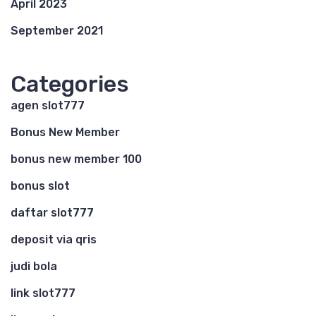
April 2023
September 2021
Categories
agen slot777
Bonus New Member
bonus new member 100
bonus slot
daftar slot777
deposit via qris
judi bola
link slot777