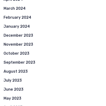
March 2024
February 2024
January 2024
December 2023
November 2023
October 2023
September 2023
August 2023
July 2023
June 2023
May 2023