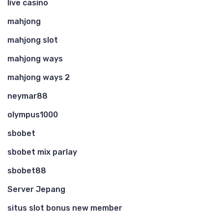
live casino
mahjong
mahjong slot
mahjong ways
mahjong ways 2
neymar88
olympus1000
sbobet
sbobet mix parlay
sbobet88
Server Jepang
situs slot bonus new member