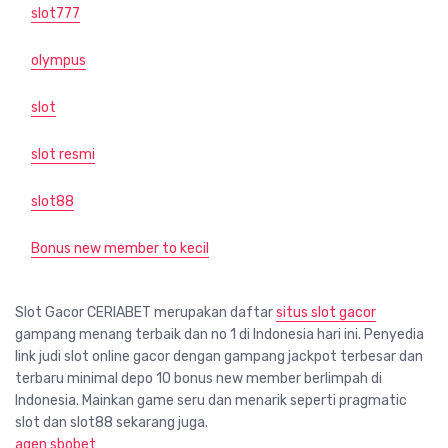
slot777
olympus
slot
slot resmi
slot88
Bonus new member to kecil
Slot Gacor CERIABET merupakan daftar
situs slot gacor
gampang menang terbaik dan no 1 di Indonesia hari ini. Penyedia
link judi slot online gacor dengan gampang jackpot terbesar dan
terbaru minimal depo 10 bonus new member berlimpah di
Indonesia. Mainkan game seru dan menarik seperti pragmatic
slot dan slot88 sekarang juga.
agen sbobet