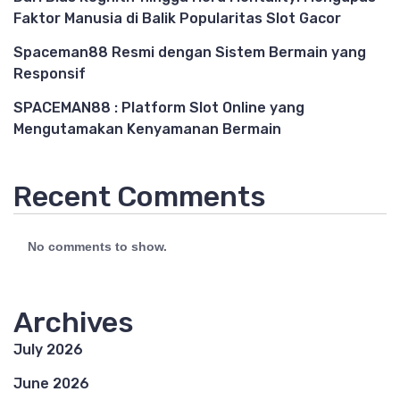
Faktor Manusia di Balik Popularitas Slot Gacor
Spaceman88 Resmi dengan Sistem Bermain yang
Responsif
SPACEMAN88 : Platform Slot Online yang
Mengutamakan Kenyamanan Bermain
Recent Comments
No comments to show.
Archives
July 2026
June 2026