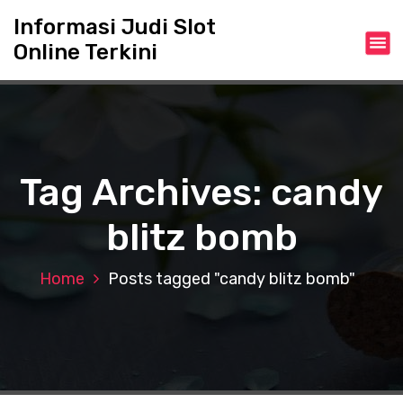
S
Informasi Judi Slot
k
Online Terkini
i
p
t
o
c
o
n
Tag Archives: candy
t
e
blitz bomb
n
t
Home
Posts tagged "candy blitz bomb"