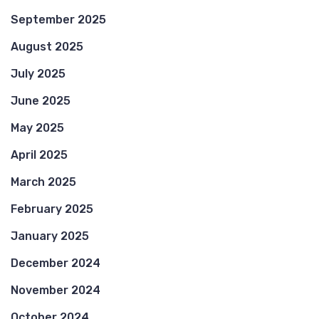
September 2025
August 2025
July 2025
June 2025
May 2025
April 2025
March 2025
February 2025
January 2025
December 2024
November 2024
October 2024