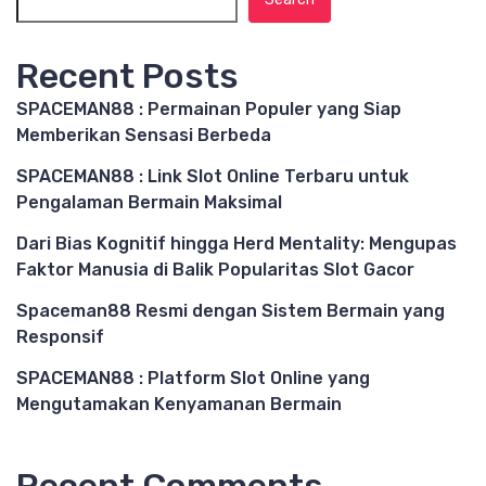
Recent Posts
SPACEMAN88 : Permainan Populer yang Siap
Memberikan Sensasi Berbeda
SPACEMAN88 : Link Slot Online Terbaru untuk
Pengalaman Bermain Maksimal
Dari Bias Kognitif hingga Herd Mentality: Mengupas
Faktor Manusia di Balik Popularitas Slot Gacor
Spaceman88 Resmi dengan Sistem Bermain yang
Responsif
SPACEMAN88 : Platform Slot Online yang
Mengutamakan Kenyamanan Bermain