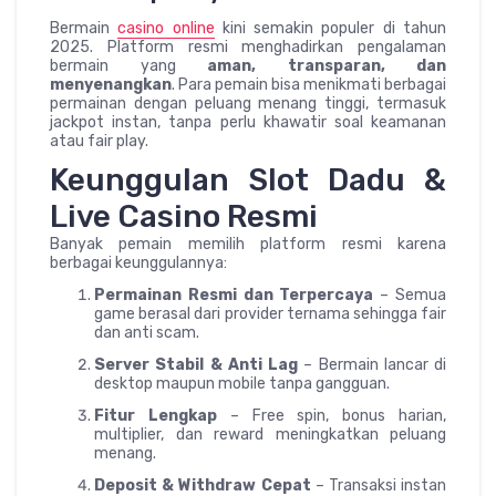
Bermain
casino online
kini semakin populer di tahun
2025. Platform resmi menghadirkan pengalaman
bermain yang
aman, transparan, dan
menyenangkan
. Para pemain bisa menikmati berbagai
permainan dengan peluang menang tinggi, termasuk
jackpot instan, tanpa perlu khawatir soal keamanan
atau fair play.
Keunggulan Slot Dadu &
Live Casino Resmi
Banyak pemain memilih platform resmi karena
berbagai keunggulannya:
Permainan Resmi dan Terpercaya
– Semua
game berasal dari provider ternama sehingga fair
dan anti scam.
Server Stabil & Anti Lag
– Bermain lancar di
desktop maupun mobile tanpa gangguan.
Fitur Lengkap
– Free spin, bonus harian,
multiplier, dan reward meningkatkan peluang
menang.
Deposit & Withdraw Cepat
– Transaksi instan