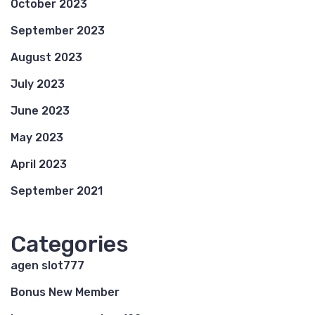
October 2023
September 2023
August 2023
July 2023
June 2023
May 2023
April 2023
September 2021
Categories
agen slot777
Bonus New Member