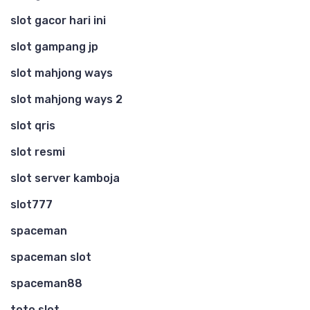
slot gacor hari ini
slot gampang jp
slot mahjong ways
slot mahjong ways 2
slot qris
slot resmi
slot server kamboja
slot777
spaceman
spaceman slot
spaceman88
toto slot