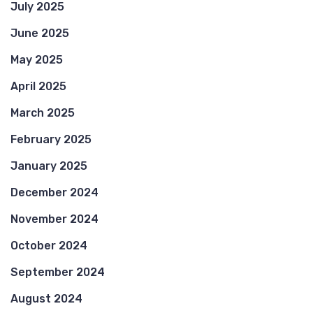
July 2025
June 2025
May 2025
April 2025
March 2025
February 2025
January 2025
December 2024
November 2024
October 2024
September 2024
August 2024