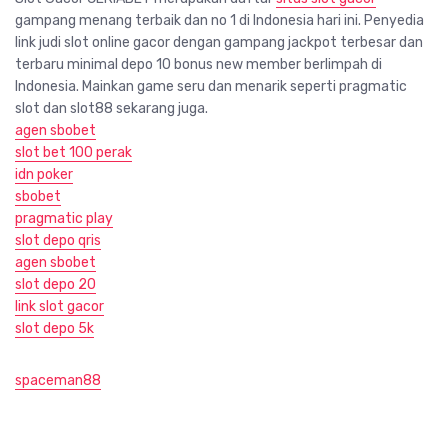
gampang menang terbaik dan no 1 di Indonesia hari ini. Penyedia
link judi slot online gacor dengan gampang jackpot terbesar dan
terbaru minimal depo 10 bonus new member berlimpah di
Indonesia. Mainkan game seru dan menarik seperti pragmatic
slot dan slot88 sekarang juga.
agen sbobet
slot bet 100 perak
idn poker
sbobet
pragmatic play
slot depo qris
agen sbobet
slot depo 20
link slot gacor
slot depo 5k
spaceman88