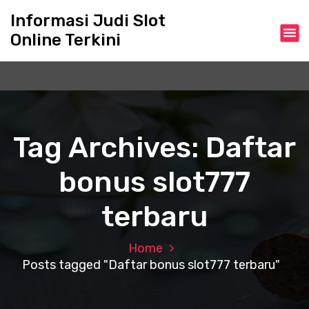
S
Informasi Judi Slot
k
Online Terkini
i
p
t
o
c
o
n
Tag Archives: Daftar
t
e
bonus slot777
n
t
terbaru
Home
Posts tagged "Daftar bonus slot777 terbaru"