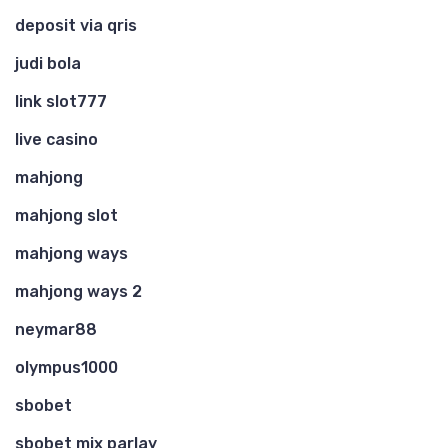
deposit via qris
judi bola
link slot777
live casino
mahjong
mahjong slot
mahjong ways
mahjong ways 2
neymar88
olympus1000
sbobet
sbobet mix parlay