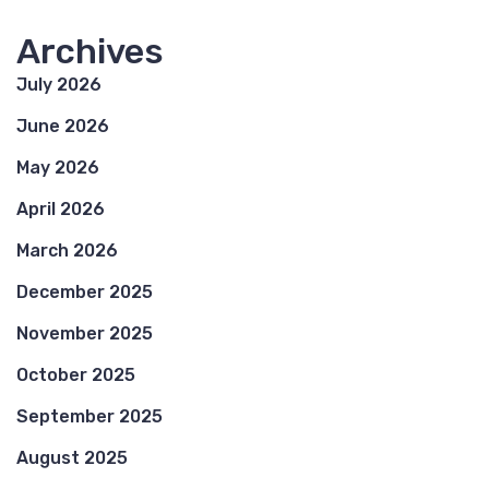
Archives
July 2026
June 2026
May 2026
April 2026
March 2026
December 2025
November 2025
October 2025
September 2025
August 2025