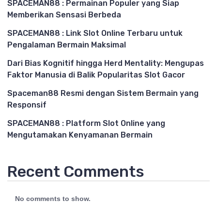
SPACEMAN88 : Permainan Populer yang Siap
Memberikan Sensasi Berbeda
SPACEMAN88 : Link Slot Online Terbaru untuk
Pengalaman Bermain Maksimal
Dari Bias Kognitif hingga Herd Mentality: Mengupas
Faktor Manusia di Balik Popularitas Slot Gacor
Spaceman88 Resmi dengan Sistem Bermain yang
Responsif
SPACEMAN88 : Platform Slot Online yang
Mengutamakan Kenyamanan Bermain
Recent Comments
No comments to show.