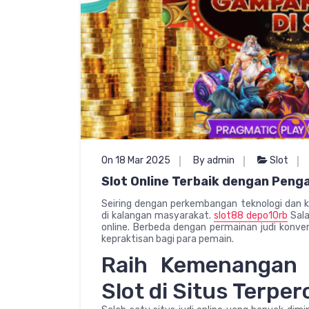
On 18 Mar 2025
By admin
Slot
Slot Online Terbaik dengan Pen
Seiring dengan perkembangan teknologi dan ke
di kalangan masyarakat.
slot88 depo10rb
Sala
online. Berbeda dengan permainan judi konve
kepraktisan bagi para pemain.
Raih Kemenangan 
Slot di Situs Terpe