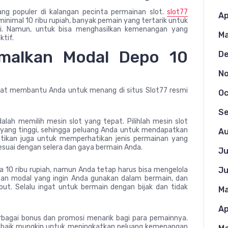
yang populer di kalangan pecinta permainan slot.
slot77
Ap
imal 10 ribu rupiah, banyak pemain yang tertarik untuk
ni. Namun, untuk bisa menghasilkan kemenangan yang
Ma
ktif.
imalkan Modal Depo 10
D
N
apat membantu Anda untuk menang di situs Slot77 resmi
Oc
S
lah memilih mesin slot yang tepat. Pilihlah mesin slot
) yang tinggi, sehingga peluang Anda untuk mendapatkan
Au
astikan juga untuk memperhatikan jenis permainan yang
esuai dengan selera dan gaya bermain Anda.
Ju
a 10 ribu rupiah, namun Anda tetap harus bisa mengelola
Ju
san modal yang ingin Anda gunakan dalam bermain, dan
but. Selalu ingat untuk bermain dengan bijak dan tidak
Ma
Ap
rbagai bonus dan promosi menarik bagi para pemainnya.
ebaik mungkin untuk meningkatkan peluang kemenangan