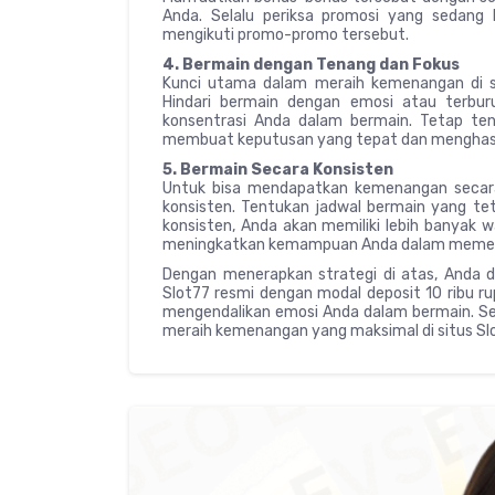
Anda. Selalu periksa promosi yang sedang 
mengikuti promo-promo tersebut.
4. Bermain dengan Tenang dan Fokus
Kunci utama dalam meraih kemenangan di s
Hindari bermain dengan emosi atau terbu
konsentrasi Anda dalam bermain. Tetap te
membuat keputusan yang tepat dan menghas
5. Bermain Secara Konsisten
Untuk bisa mendapatkan kemenangan secara 
konsisten. Tentukan jadwal bermain yang te
konsisten, Anda akan memiliki lebih banyak 
meningkatkan kemampuan Anda dalam memena
Dengan menerapkan strategi di atas, Anda 
Slot77 resmi dengan modal deposit 10 ribu ru
mengendalikan emosi Anda dalam bermain. S
meraih kemenangan yang maksimal di situs Sl