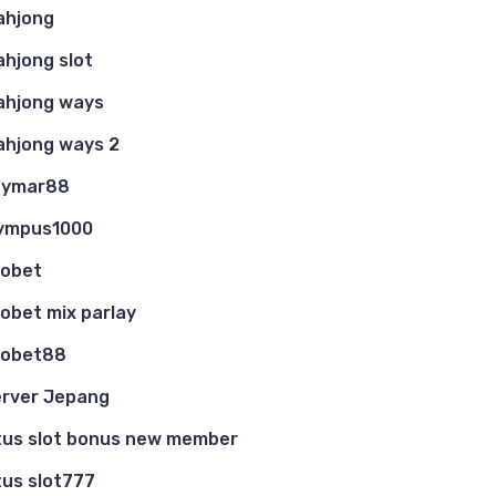
ahjong
hjong slot
hjong ways
hjong ways 2
eymar88
ympus1000
obet
obet mix parlay
bobet88
rver Jepang
tus slot bonus new member
tus slot777