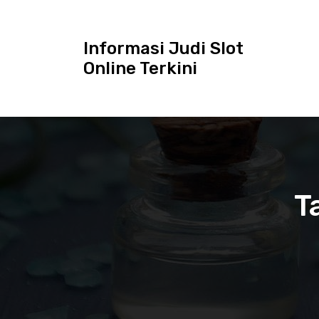
S
k
i
Informasi Judi Slot
p
Online Terkini
t
o
c
o
n
t
e
n
T
t