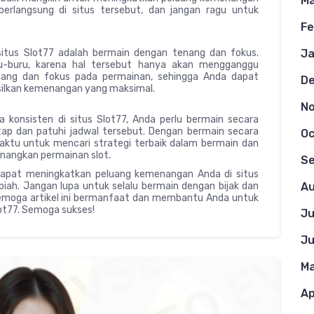
Ma
berlangsung di situs tersebut, dan jangan ragu untuk
Fe
itus Slot77 adalah bermain dengan tenang dan fokus.
Ja
ru-buru, karena hal tersebut hanya akan mengganggu
nang dan fokus pada permainan, sehingga Anda dapat
D
ilkan kemenangan yang maksimal.
N
konsisten di situs Slot77, Anda perlu bermain secara
tap dan patuhi jadwal tersebut. Dengan bermain secara
Oc
waktu untuk mencari strategi terbaik dalam bermain dan
ngkan permainan slot.
S
dapat meningkatkan peluang kemenangan Anda di situs
piah. Jangan lupa untuk selalu bermain dengan bijak dan
Au
emoga artikel ini bermanfaat dan membantu Anda untuk
ot77. Semoga sukses!
Ju
Ju
Ma
Ap