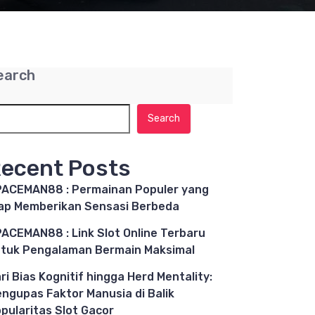
earch
Search
ecent Posts
ACEMAN88 : Permainan Populer yang
ap Memberikan Sensasi Berbeda
ACEMAN88 : Link Slot Online Terbaru
tuk Pengalaman Bermain Maksimal
ri Bias Kognitif hingga Herd Mentality:
ngupas Faktor Manusia di Balik
pularitas Slot Gacor