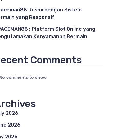
aceman88 Resmi dengan Sistem
rmain yang Responsif
ACEMAN88 : Platform Slot Online yang
engutamakan Kenyamanan Bermain
ecent Comments
No comments to show.
rchives
ly 2026
ne 2026
y 2026