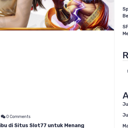
Sp
Be
SP
M
R
A
Ju
Ju
0 Comments
bu di Situs Slot77 untuk Menang
Ma