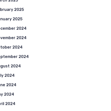
rch 2025
bruary 2025
nuary 2025
ecember 2024
ovember 2024
tober 2024
eptember 2024
gust 2024
ly 2024
ne 2024
y 2024
ril 2024