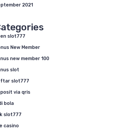
ptember 2021
ategories
en slot777
onus New Member
nus new member 100
nus slot
ftar slot777
posit via qris
di bola
nk slot777
ve casino