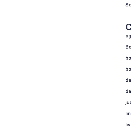
Se
C
ag
B
bo
bo
da
de
ju
li
li