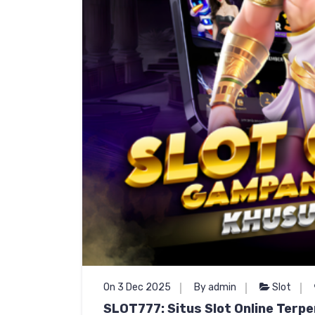
On 3 Dec 2025
By admin
Slot
SLOT777: Situs Slot Online Terp