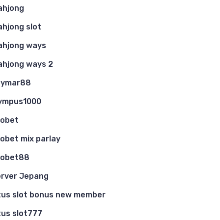
ahjong
hjong slot
hjong ways
hjong ways 2
eymar88
ympus1000
obet
obet mix parlay
bobet88
rver Jepang
tus slot bonus new member
tus slot777