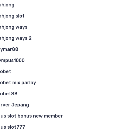
ahjong
hjong slot
hjong ways
hjong ways 2
eymar88
ympus1000
obet
obet mix parlay
bobet88
rver Jepang
tus slot bonus new member
tus slot777