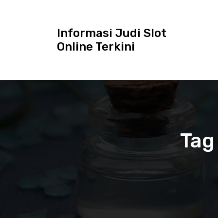
S
k
i
Informasi Judi Slot
p
Online Terkini
t
o
c
o
n
t
e
n
Tag
t