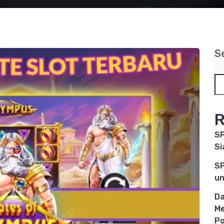
S
R
SP
Si
SP
un
Da
Me
Po