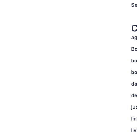
Se
C
ag
B
bo
bo
da
de
ju
li
li