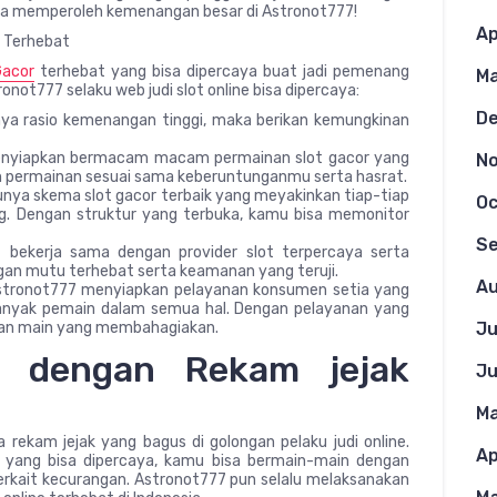
erta memperoleh kemenangan besar di Astronot777!
Ap
r Terhebat
Gacor
terhebat yang bisa dipercaya buat jadi pemenang
Ma
ronot777 selaku web judi slot online bisa dipercaya:
D
nya rasio kemenangan tinggi, maka berikan kemungkinan
 menyiapkan bermacam macam permainan slot gacor yang
N
n permainan sesuai sama keberuntunganmu serta hasrat.
nya skema slot gacor terbaik yang meyakinkan tiap-tiap
Oc
g. Dengan struktur yang terbuka, kamu bisa memonitor
S
7 bekerja sama dengan provider slot terpercaya serta
gan mutu terhebat serta keamanan yang teruji.
Au
Astronot777 menyiapkan pelayanan konsumen setia yang
banyak pemain dalam semua hal. Dengan pelayanan yang
man main yang membahagiakan.
Ju
h dengan Rekam jejak
Ju
Ma
 rekam jejak yang bagus di golongan pelaku judi online.
Ap
n yang bisa dipercaya, kamu bisa bermain-main dengan
erkait kecurangan. Astronot777 pun selalu melaksanakan