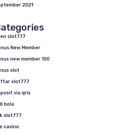
ptember 2021
ategories
en slot777
onus New Member
nus new member 100
nus slot
ftar slot777
posit via qris
di bola
nk slot777
ve casino