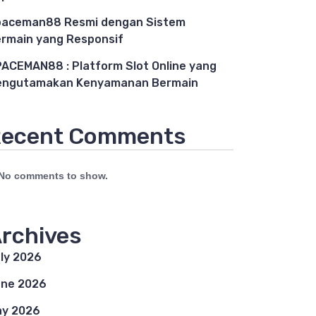
aceman88 Resmi dengan Sistem
rmain yang Responsif
ACEMAN88 : Platform Slot Online yang
engutamakan Kenyamanan Bermain
ecent Comments
No comments to show.
rchives
ly 2026
ne 2026
y 2026