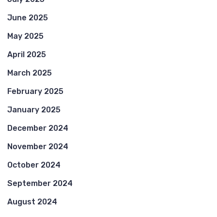
June 2025
May 2025
April 2025
March 2025
February 2025
January 2025
December 2024
November 2024
October 2024
September 2024
August 2024