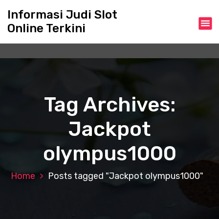
S
Informasi Judi Slot
k
Online Terkini
i
p
t
o
c
o
n
Tag Archives:
t
e
Jackpot
n
t
olympus1000
Home
Posts tagged "Jackpot olympus1000"