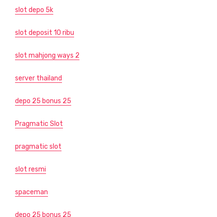
slot depo 5k
slot deposit 10 ribu
slot mahjong ways 2
server thailand
depo 25 bonus 25
Pragmatic Slot
pragmatic slot
slot resmi
spaceman
depo 25 bonus 25