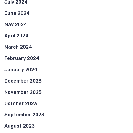
July 2024
June 2024
May 2024
April 2024
March 2024
February 2024
January 2024
December 2023
November 2023
October 2023
September 2023
August 2023