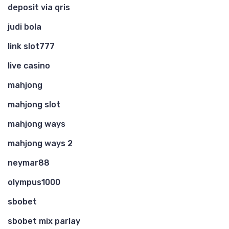
deposit via qris
judi bola
link slot777
live casino
mahjong
mahjong slot
mahjong ways
mahjong ways 2
neymar88
olympus1000
sbobet
sbobet mix parlay