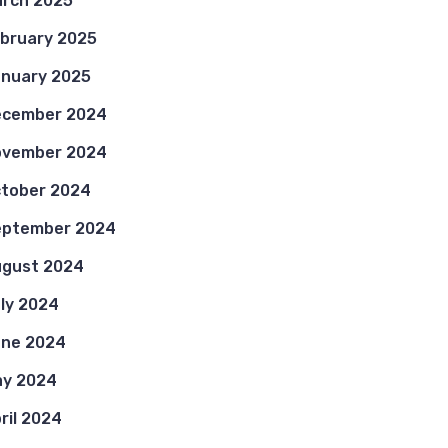
rch 2025
bruary 2025
nuary 2025
ecember 2024
ovember 2024
tober 2024
eptember 2024
gust 2024
ly 2024
ne 2024
y 2024
ril 2024