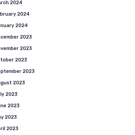
rch 2024
bruary 2024
nuary 2024
ecember 2023
ovember 2023
tober 2023
eptember 2023
gust 2023
ly 2023
ne 2023
y 2023
ril 2023