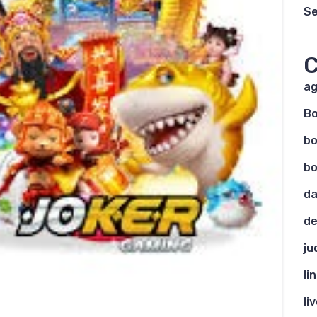
Se
C
ag
B
bo
bo
da
de
ju
li
li