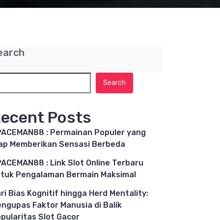
earch
Search
ecent Posts
ACEMAN88 : Permainan Populer yang
ap Memberikan Sensasi Berbeda
ACEMAN88 : Link Slot Online Terbaru
tuk Pengalaman Bermain Maksimal
ri Bias Kognitif hingga Herd Mentality:
ngupas Faktor Manusia di Balik
pularitas Slot Gacor