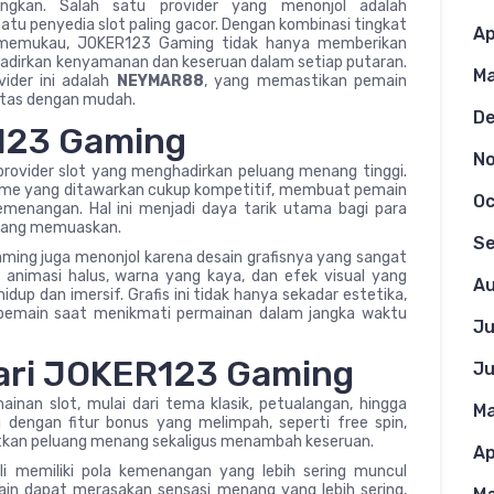
gkan. Salah satu provider yang menonjol adalah
 satu penyedia slot paling gacor. Dengan kombinasi tingkat
Ap
g memukau, JOKER123 Gaming tidak hanya memberikan
adirkan kenyamanan dan keseruan dalam setiap putaran.
Ma
ider ini adalah
NEYMAR88
, yang memastikan pemain
itas dengan mudah.
D
123 Gaming
N
rovider slot yang menghadirkan peluang menang tinggi.
ame yang ditawarkan cukup kompetitif, membuat pemain
Oc
emenangan. Hal ini menjadi daya tarik utama bagi para
 yang memuaskan.
S
ming juga menonjol karena desain grafisnya yang sangat
animasi halus, warna yang kaya, dan efek visual yang
Au
up dan imersif. Grafis ini tidak hanya sekadar estetika,
 pemain saat menikmati permainan dalam jangka waktu
Ju
ari JOKER123 Gaming
Ju
inan slot, mulai dari tema klasik, petualangan, hingga
Ma
 dengan fitur bonus yang melimpah, seperti free spin,
katkan peluang menang sekaligus menambah keseruan.
Ap
li memiliki pola kemenangan yang lebih sering muncul
ain dapat merasakan sensasi menang yang lebih sering,