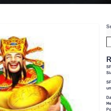
S
R
SP
Si
SP
un
Da
Me
Po