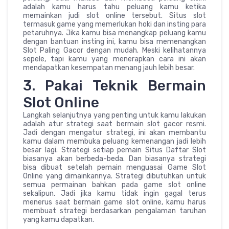
adalah kamu harus tahu peluang kamu ketika
memainkan judi slot online tersebut. Situs slot
termasuk game yang memerlukan hoki dan insting para
petaruhnya. Jika kamu bisa menangkap peluang kamu
dengan bantuan insting ini, kamu bisa memenangkan
Slot Paling Gacor dengan mudah. Meski kelihatannya
sepele, tapi kamu yang menerapkan cara ini akan
mendapatkan kesempatan menang jauh lebih besar.
3. Pakai Teknik Bermain
Slot Online
Langkah selanjutnya yang penting untuk kamu lakukan
adalah atur strategi saat bermain slot gacor resmi.
Jadi dengan mengatur strategi, ini akan membantu
kamu dalam membuka peluang kemenangan jadi lebih
besar lagi. Strategi setiap pemain Situs Daftar Slot
biasanya akan berbeda-beda. Dan biasanya strategi
bisa dibuat setelah pemain menguasai Game Slot
Online yang dimainkannya. Strategi dibutuhkan untuk
semua permainan bahkan pada game slot online
sekalipun. Jadi jika kamu tidak ingin gagal terus
menerus saat bermain game slot online, kamu harus
membuat strategi berdasarkan pengalaman taruhan
yang kamu dapatkan.