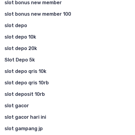
slot bonus new member
slot bonus new member 100
slot depo
slot depo 10k
slot depo 20k
Slot Depo 5k
slot depo qris 10k
slot depo qris 10rb
slot deposit 10rb
slot gacor
slot gacor hari ini
slot gampang jp