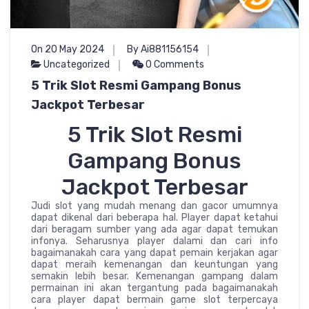
On 20 May 2024
By Ai881156154
Uncategorized
0 Comments
5 Trik Slot Resmi Gampang Bonus
Jackpot Terbesar
5 Trik Slot Resmi
Gampang Bonus
Jackpot Terbesar
Judi slot yang mudah menang dan gacor umumnya
dapat dikenal dari beberapa hal. Player dapat ketahui
dari beragam sumber yang ada agar dapat temukan
infonya. Seharusnya player dalami dan cari info
bagaimanakah cara yang dapat pemain kerjakan agar
dapat meraih kemenangan dan keuntungan yang
semakin lebih besar. Kemenangan gampang dalam
permainan ini akan tergantung pada bagaimanakah
cara player dapat bermain game slot terpercaya