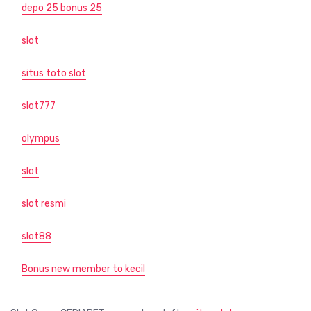
depo 25 bonus 25
slot
situs toto slot
slot777
olympus
slot
slot resmi
slot88
Bonus new member to kecil