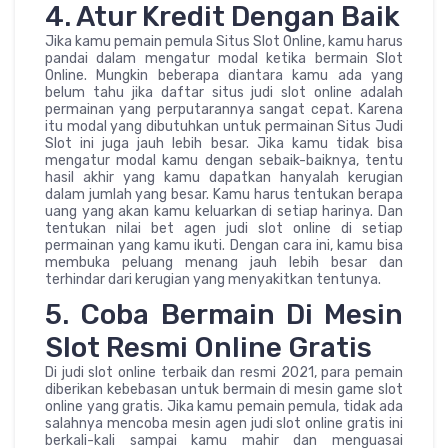
4. Atur Kredit Dengan Baik
Jika kamu pemain pemula Situs Slot Online, kamu harus
pandai dalam mengatur modal ketika bermain Slot
Online. Mungkin beberapa diantara kamu ada yang
belum tahu jika daftar situs judi slot online adalah
permainan yang perputarannya sangat cepat. Karena
itu modal yang dibutuhkan untuk permainan Situs Judi
Slot ini juga jauh lebih besar. Jika kamu tidak bisa
mengatur modal kamu dengan sebaik-baiknya, tentu
hasil akhir yang kamu dapatkan hanyalah kerugian
dalam jumlah yang besar. Kamu harus tentukan berapa
uang yang akan kamu keluarkan di setiap harinya. Dan
tentukan nilai bet agen judi slot online di setiap
permainan yang kamu ikuti. Dengan cara ini, kamu bisa
membuka peluang menang jauh lebih besar dan
terhindar dari kerugian yang menyakitkan tentunya.
5. Coba Bermain Di Mesin
Slot Resmi Online Gratis
Di judi slot online terbaik dan resmi 2021, para pemain
diberikan kebebasan untuk bermain di mesin game slot
online yang gratis. Jika kamu pemain pemula, tidak ada
salahnya mencoba mesin agen judi slot online gratis ini
berkali-kali sampai kamu mahir dan menguasai