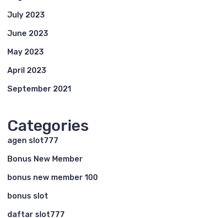
July 2023
June 2023
May 2023
April 2023
September 2021
Categories
agen slot777
Bonus New Member
bonus new member 100
bonus slot
daftar slot777