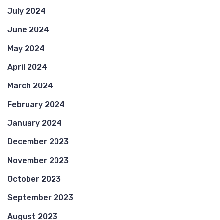
July 2024
June 2024
May 2024
April 2024
March 2024
February 2024
January 2024
December 2023
November 2023
October 2023
September 2023
August 2023