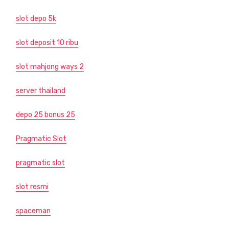
slot depo 5k
slot deposit 10 ribu
slot mahjong ways 2
server thailand
depo 25 bonus 25
Pragmatic Slot
pragmatic slot
slot resmi
spaceman