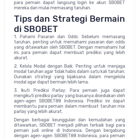
para pemain dapat langsung login ke akun SBOBET
mereka dan mulai memasang taruhan.
Tips dan Strategi Bermain
di SBOBET
1. Pahami Pasaran dan Odds: Sebelum memasang
taruhan, penting untuk memahami pasaran dan odds
yang ditawarkan oleh SBOBET. Dengan memahami hal
ini, para pemain dapat membuat prediksi yang lebih
akurat.
2. Kelola Modal dengan Baik: Penting untuk menjaga
modal taruhan agar tidak habis dalam satu kali taruhan.
Gunakan strategi yang bijaksana dalam mengelola
modal agar dapat bermain lebih lama.
3. Ikuti Prediksi Parlay: Para pemain juga dapat
mengikuti prediksi parlay yang biasanya disediakan oleh
agen-agen SBOBET88 Indonesia. Prediksi ini dapat
membantu para pemain dalam membuat taruhan mix
parlay yang lebih akurat.
Dengan berbagai keunggulan dan kemudahan yang
ditawarkan, SBOBET menjadi pilihan terbaik bagi para
pemain judi online di Indonesia. Dengan bergabung
dengan agen-agen SBOBET88 Indonesia, para pemain