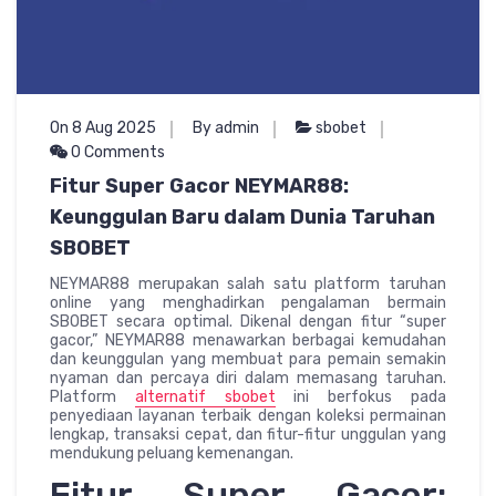
On 8 Aug 2025
By admin
sbobet
0 Comments
Fitur Super Gacor NEYMAR88:
Keunggulan Baru dalam Dunia Taruhan
SBOBET
NEYMAR88 merupakan salah satu platform taruhan
online yang menghadirkan pengalaman bermain
SBOBET secara optimal. Dikenal dengan fitur “super
gacor,” NEYMAR88 menawarkan berbagai kemudahan
dan keunggulan yang membuat para pemain semakin
nyaman dan percaya diri dalam memasang taruhan.
Platform
alternatif sbobet
ini berfokus pada
penyediaan layanan terbaik dengan koleksi permainan
lengkap, transaksi cepat, dan fitur-fitur unggulan yang
mendukung peluang kemenangan.
Fitur Super Gacor: