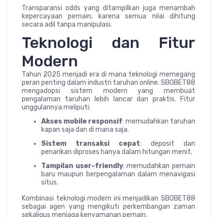
Transparansi odds yang ditampilkan juga menambah
kepercayaan pemain, karena semua nilai dihitung
secara adil tanpa manipulasi.
Teknologi dan Fitur
Modern
Tahun 2025 menjadi era di mana teknologi memegang
peran penting dalam industri taruhan online. SBOBET88
mengadopsi sistem modern yang membuat
pengalaman taruhan lebih lancar dan praktis. Fitur
unggulannya meliputi:
Akses mobile responsif
: memudahkan taruhan
kapan saja dan di mana saja.
Sistem transaksi cepat
: deposit dan
penarikan diproses hanya dalam hitungan menit.
Tampilan user-friendly
: memudahkan pemain
baru maupun berpengalaman dalam menavigasi
situs.
Kombinasi teknologi modern ini menjadikan SBOBET88
sebagai agen yang mengikuti perkembangan zaman
sekaligus menjaga kenyamanan pemain.