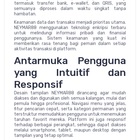
termasuk transfer bank, e-wallet, dan QRIS, yang
semuanya diproses dalam waktu singkat tanpa
hambatan.
Keamanan data dan transaksi menjadi prioritas utama.
NEYMAR88 menggunakan teknologi enkripsi terbaru
untuk melindungi informasi pribadi dan finansial
penggunanya. Sistem keamanan yang kuat ini
memberikan rasa tenang bagi pemain dalam setiap
aktivitas transaksi di platform.
Antarmuka Pengguna
yang Intuitif dan
Responsif
Desain tampilan NEYMAR88 dirancang agar mudah
diakses dan digunakan oleh semua kalangan, mulai dari
pemula hingga profesional. Navigasi menu yang jelas,
fitur pencarian cepat, serta kategori permainan yang
terstruktur memudahkan pengguna untuk menemukan
taruhan favorit mereka. Platform ini juga responsif
terhadap berbagai perangkat, sehingga dapat diakses
melalui smartphone, tablet, maupun desktop dengan
tampilan yang tetap optimal.