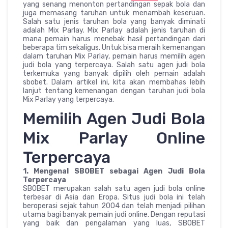
yang senang menonton pertandingan sepak bola dan
juga memasang taruhan untuk menambah keseruan.
Salah satu jenis taruhan bola yang banyak diminati
adalah Mix Parlay. Mix Parlay adalah jenis taruhan di
mana pemain harus menebak hasil pertandingan dari
beberapa tim sekaligus. Untuk bisa meraih kemenangan
dalam taruhan Mix Parlay, pemain harus memilih agen
judi bola yang terpercaya. Salah satu agen judi bola
terkemuka yang banyak dipilih oleh pemain adalah
sbobet. Dalam artikel ini, kita akan membahas lebih
lanjut tentang kemenangan dengan taruhan judi bola
Mix Parlay yang terpercaya.
Memilih Agen Judi Bola
Mix Parlay Online
Terpercaya
1. Mengenal SBOBET sebagai Agen Judi Bola
Terpercaya
SBOBET merupakan salah satu agen judi bola online
terbesar di Asia dan Eropa. Situs judi bola ini telah
beroperasi sejak tahun 2004 dan telah menjadi pilihan
utama bagi banyak pemain judi online. Dengan reputasi
yang baik dan pengalaman yang luas, SBOBET