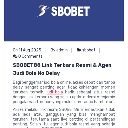
On 11 Aug 2025
By admin
sbobet
0 Comments
SBOBET88 Link Terbaru Resmi & Agen
Judi Bola No Delay
Bagi penggemar judi bola online, akses cepat dan tanpa
delay sangat penting agar tidak kehilangan momen
taruhan terbaik.
judi bola
hadir sebagai situs resmi
dengan link terbaru yang selalu update demi menjamin
pengalaman taruhan yang mulus dan tanpa hambatan.
Akses melalui link resmi SBOBET88 memastikan tidak
ada jeda atau gangguan yang bisa menghambat
taruhan, terutama saat live betting di pertandingan
penting. Selain itu, agen judi bola resmi yang bekerja