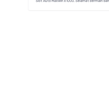
Slot Auto Maxwin x1000. Selamat bermain da