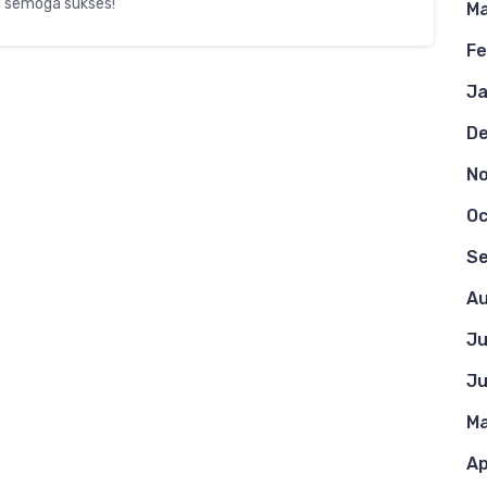
n semoga sukses!
Ma
Fe
Ja
D
N
Oc
S
Au
Ju
Ju
Ma
Ap