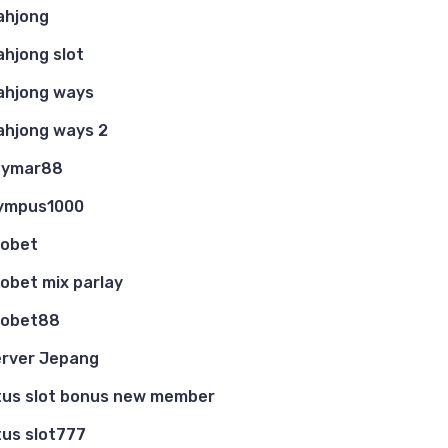
ahjong
hjong slot
hjong ways
hjong ways 2
eymar88
ympus1000
obet
obet mix parlay
bobet88
rver Jepang
tus slot bonus new member
tus slot777