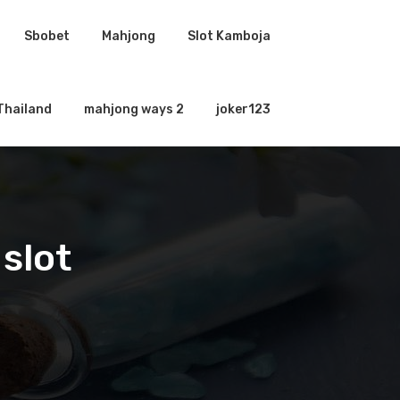
Sbobet
Mahjong
Slot Kamboja
Thailand
mahjong ways 2
joker123
 slot