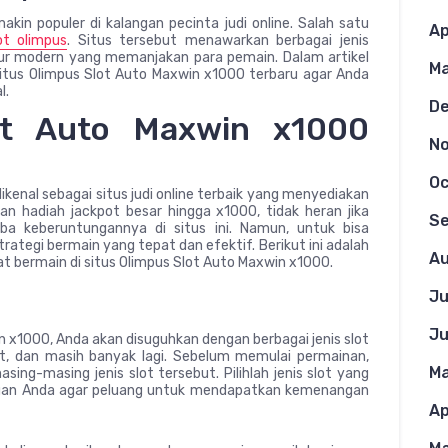
makin populer di kalangan pecinta judi online. Salah satu
Ap
lot olimpus
. Situs tersebut menawarkan berbagai jenis
tur modern yang memanjakan para pemain. Dalam artikel
Ma
situs Olimpus Slot Auto Maxwin x1000 terbaru agar Anda
l.
D
ot Auto Maxwin x1000
N
Oc
kenal sebagai situs judi online terbaik yang menyediakan
n hadiah jackpot besar hingga x1000, tidak heran jika
S
a keberuntungannya di situs ini. Namun, untuk bisa
ategi bermain yang tepat dan efektif. Berikut ini adalah
Au
t bermain di situs Olimpus Slot Auto Maxwin x1000.
Ju
Ju
n x1000, Anda akan disuguhkan dengan berbagai jenis slot
ot, dan masih banyak lagi. Sebelum memulai permainan,
Ma
ng-masing jenis slot tersebut. Pilihlah jenis slot yang
ngan Anda agar peluang untuk mendapatkan kemenangan
Ap