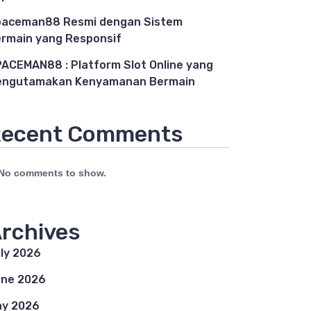
aceman88 Resmi dengan Sistem
rmain yang Responsif
ACEMAN88 : Platform Slot Online yang
engutamakan Kenyamanan Bermain
ecent Comments
No comments to show.
rchives
ly 2026
ne 2026
y 2026