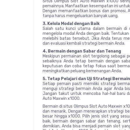
Situs Olimpus Slot Auto Maxwin x1000 serin
pemainnya. Manfaatkan kesempatan ini untu
Dengan memanfaatkan bonus dan promosi, 
tanpa harus mengeluarkan banyak uang.
3. Kelola Modal dengan Baik
Salah satu kunci utama dalam bermain di 
mengelola modal Anda dengan baik. Tentukan 
melebihi batas tersebut. Jika Anda terus me
dan evaluasi kembali strategi bermain Anda.
4. Bermain dengan Sabar dan Tenang
Meskipun permainan slot tergolong sebagai
sebaiknya Anda tetap bermain dengan sab
keputusan dan coba tetap fokus saat bermai
meningkatkan peluang kemenangan Anda.
5. Tetap Pelajari dan Uji Strategi Bermai
Setiap pemain pasti memiliki strategi berma
menguji strategi bermain Anda agar Anda bi
Jangan takut untuk mencoba hal-hal baru dan
Auto Maxwin x1000.
Bermain di situs Olimpus Slot Auto Maxwin 
dan menarik. Dengan menerapkan strategi b
besar hingga x1000. Pilih jenis slot yang se
baik, bermain dengan sabar dan tenang, sert
demikian, Anda bisa menjadi pemain slot yan