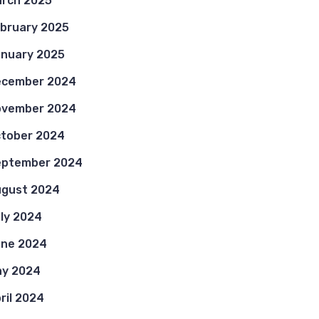
rch 2025
bruary 2025
nuary 2025
ecember 2024
ovember 2024
tober 2024
eptember 2024
gust 2024
ly 2024
ne 2024
y 2024
ril 2024