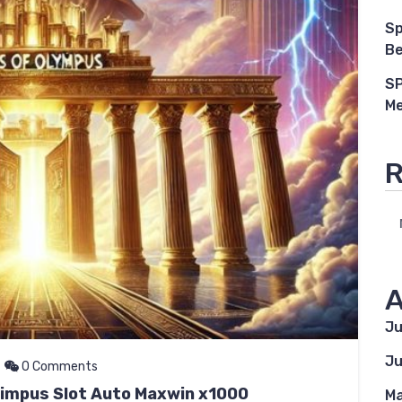
Sp
Be
SP
M
R
A
Ju
Ju
0 Comments
limpus Slot Auto Maxwin x1000
Ma