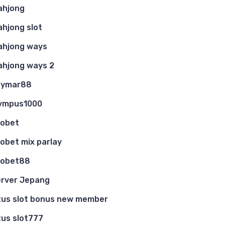
ahjong
hjong slot
hjong ways
hjong ways 2
eymar88
ympus1000
obet
obet mix parlay
bobet88
rver Jepang
tus slot bonus new member
tus slot777