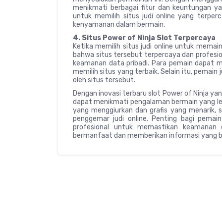
menikmati berbagai fitur dan keuntungan ya
untuk memilih situs judi online yang terp
kenyamanan dalam bermain.
4. Situs Power of Ninja Slot Terpercaya
Ketika memilih situs judi online untuk memai
bahwa situs tersebut terpercaya dan profesion
keamanan data pribadi. Para pemain dapat m
memilih situs yang terbaik. Selain itu, pemain 
oleh situs tersebut.
Dengan inovasi terbaru slot Power of Ninja ya
dapat menikmati pengalaman bermain yang leb
yang menggiurkan dan grafis yang menarik, sl
penggemar judi online. Penting bagi pemain
profesional untuk memastikan keamanan 
bermanfaat dan memberikan informasi yang ber