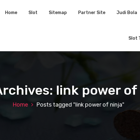
Home
Slot
Sitemap
Partner Site
Judi Bola
Slot 
rchives: link power of
Home
Posts tagged "link power of ninja"