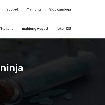
Sbobet
Mahjong
Slot Kamboja
Thailand
mahjong ways 2
joker123
 ninja