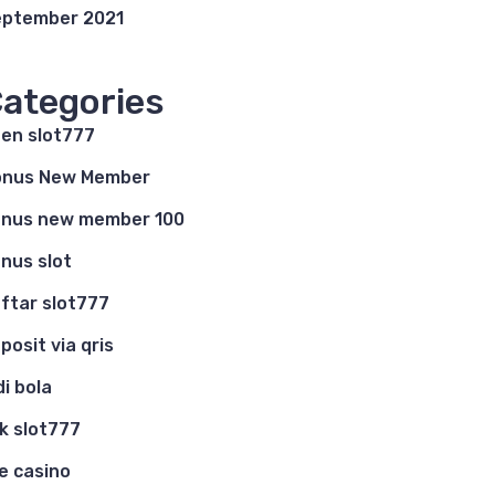
ptember 2021
ategories
en slot777
onus New Member
nus new member 100
nus slot
ftar slot777
posit via qris
di bola
nk slot777
ve casino