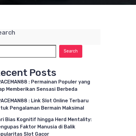
earch
Search
ecent Posts
ACEMAN88 : Permainan Populer yang
ap Memberikan Sensasi Berbeda
ACEMAN88 : Link Slot Online Terbaru
tuk Pengalaman Bermain Maksimal
ri Bias Kognitif hingga Herd Mentality:
ngupas Faktor Manusia di Balik
pularitas Slot Gacor