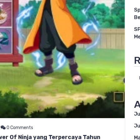
Sp
Be
SP
M
R
A
Ju
Ju
0 Comments
wer Of Ninja yang Terpercaya Tahun
Ma