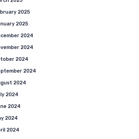
rch 2025
bruary 2025
nuary 2025
ecember 2024
ovember 2024
tober 2024
eptember 2024
gust 2024
ly 2024
ne 2024
y 2024
ril 2024