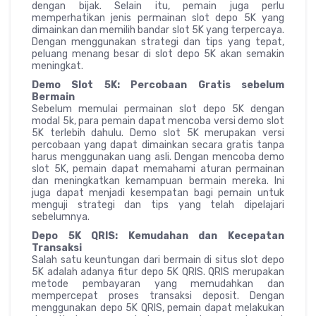
dengan bijak. Selain itu, pemain juga perlu
memperhatikan jenis permainan slot depo 5K yang
dimainkan dan memilih bandar slot 5K yang terpercaya.
Dengan menggunakan strategi dan tips yang tepat,
peluang menang besar di slot depo 5K akan semakin
meningkat.
Demo Slot 5K: Percobaan Gratis sebelum
Bermain
Sebelum memulai permainan slot depo 5K dengan
modal 5k, para pemain dapat mencoba versi demo slot
5K terlebih dahulu. Demo slot 5K merupakan versi
percobaan yang dapat dimainkan secara gratis tanpa
harus menggunakan uang asli. Dengan mencoba demo
slot 5K, pemain dapat memahami aturan permainan
dan meningkatkan kemampuan bermain mereka. Ini
juga dapat menjadi kesempatan bagi pemain untuk
menguji strategi dan tips yang telah dipelajari
sebelumnya.
Depo 5K QRIS: Kemudahan dan Kecepatan
Transaksi
Salah satu keuntungan dari bermain di situs slot depo
5K adalah adanya fitur depo 5K QRIS. QRIS merupakan
metode pembayaran yang memudahkan dan
mempercepat proses transaksi deposit. Dengan
menggunakan depo 5K QRIS, pemain dapat melakukan