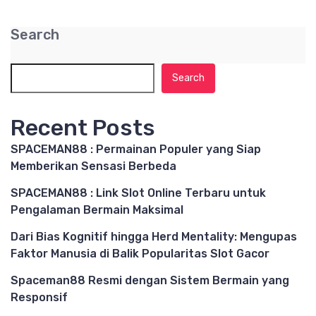
Search
Search
Recent Posts
SPACEMAN88 : Permainan Populer yang Siap
Memberikan Sensasi Berbeda
SPACEMAN88 : Link Slot Online Terbaru untuk
Pengalaman Bermain Maksimal
Dari Bias Kognitif hingga Herd Mentality: Mengupas
Faktor Manusia di Balik Popularitas Slot Gacor
Spaceman88 Resmi dengan Sistem Bermain yang
Responsif