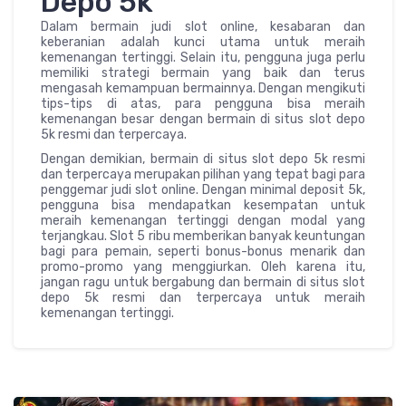
Depo 5k
Dalam bermain judi slot online, kesabaran dan
keberanian adalah kunci utama untuk meraih
kemenangan tertinggi. Selain itu, pengguna juga perlu
memiliki strategi bermain yang baik dan terus
mengasah kemampuan bermainnya. Dengan mengikuti
tips-tips di atas, para pengguna bisa meraih
kemenangan besar dengan bermain di situs slot depo
5k resmi dan terpercaya.
Dengan demikian, bermain di situs slot depo 5k resmi
dan terpercaya merupakan pilihan yang tepat bagi para
penggemar judi slot online. Dengan minimal deposit 5k,
pengguna bisa mendapatkan kesempatan untuk
meraih kemenangan tertinggi dengan modal yang
terjangkau. Slot 5 ribu memberikan banyak keuntungan
bagi para pemain, seperti bonus-bonus menarik dan
promo-promo yang menggiurkan. Oleh karena itu,
jangan ragu untuk bergabung dan bermain di situs slot
depo 5k resmi dan terpercaya untuk meraih
kemenangan tertinggi.