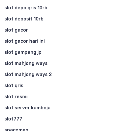
slot depo qris 10rb
slot deposit 10rb
slot gacor
slot gacor hari ini
slot gampang jp
slot mahjong ways
slot mahjong ways 2
slot qris
slot resmi
slot server kamboja
slot777
spaceman