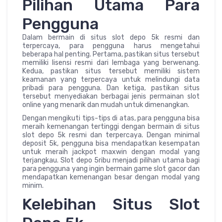
Pilihan Utama Para
Pengguna
Dalam bermain di situs slot depo 5k resmi dan
terpercaya, para pengguna harus mengetahui
beberapa hal penting. Pertama, pastikan situs tersebut
memiliki lisensi resmi dari lembaga yang berwenang.
Kedua, pastikan situs tersebut memiliki sistem
keamanan yang terpercaya untuk melindungi data
pribadi para pengguna. Dan ketiga, pastikan situs
tersebut menyediakan berbagai jenis permainan slot
online yang menarik dan mudah untuk dimenangkan.
Dengan mengikuti tips-tips di atas, para pengguna bisa
meraih kemenangan tertinggi dengan bermain di situs
slot depo 5k resmi dan terpercaya. Dengan minimal
deposit 5k, pengguna bisa mendapatkan kesempatan
untuk meraih jackpot maxwin dengan modal yang
terjangkau. Slot depo 5ribu menjadi pilihan utama bagi
para pengguna yang ingin bermain game slot gacor dan
mendapatkan kemenangan besar dengan modal yang
minim.
Kelebihan Situs Slot