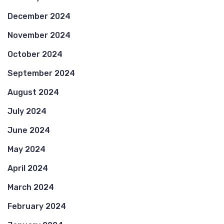
December 2024
November 2024
October 2024
September 2024
August 2024
July 2024
June 2024
May 2024
April 2024
March 2024
February 2024