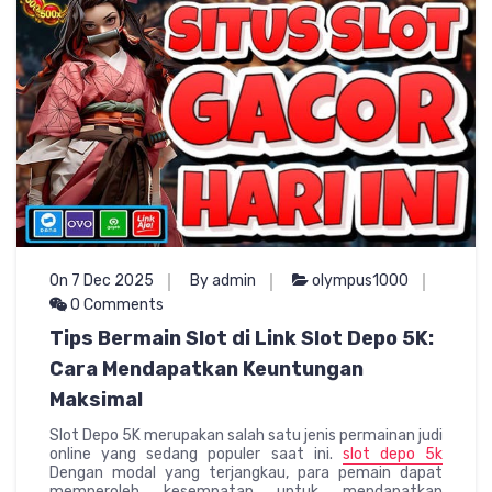
On 7 Dec 2025
By admin
olympus1000
0 Comments
Tips Bermain Slot di Link Slot Depo 5K:
Cara Mendapatkan Keuntungan
Maksimal
Slot Depo 5K merupakan salah satu jenis permainan judi
online yang sedang populer saat ini.
slot depo 5k
Dengan modal yang terjangkau, para pemain dapat
memperoleh kesempatan untuk mendapatkan