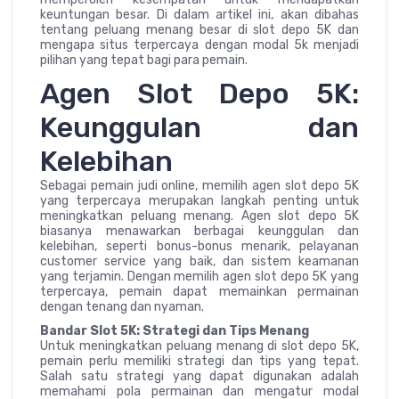
keuntungan besar. Di dalam artikel ini, akan dibahas
tentang peluang menang besar di slot depo 5K dan
mengapa situs terpercaya dengan modal 5k menjadi
pilihan yang tepat bagi para pemain.
Agen Slot Depo 5K:
Keunggulan dan
Kelebihan
Sebagai pemain judi online, memilih agen slot depo 5K
yang terpercaya merupakan langkah penting untuk
meningkatkan peluang menang. Agen slot depo 5K
biasanya menawarkan berbagai keunggulan dan
kelebihan, seperti bonus-bonus menarik, pelayanan
customer service yang baik, dan sistem keamanan
yang terjamin. Dengan memilih agen slot depo 5K yang
terpercaya, pemain dapat memainkan permainan
dengan tenang dan nyaman.
Bandar Slot 5K: Strategi dan Tips Menang
Untuk meningkatkan peluang menang di slot depo 5K,
pemain perlu memiliki strategi dan tips yang tepat.
Salah satu strategi yang dapat digunakan adalah
memahami pola permainan dan mengatur modal