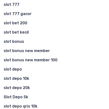
slot 777
slot 777 gacor
slot bet 200
slot bet kecil
slot bonus
slot bonus new member
slot bonus new member 100
slot depo
slot depo 10k
slot depo 20k
Slot Depo 5k
slot depo qris 10k