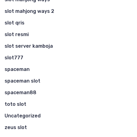
slot mahjong ways 2
slot qris
slot resmi
slot server kamboja
slot777
spaceman
spaceman slot
spaceman88
toto slot
Uncategorized
zeus slot