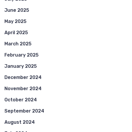
June 2025
May 2025
April 2025
March 2025
February 2025
January 2025
December 2024
November 2024
October 2024
September 2024
August 2024