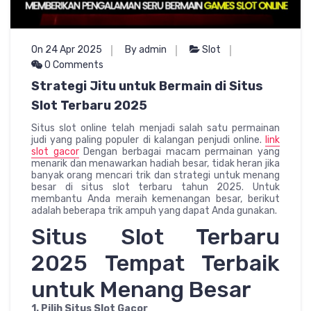
On 24 Apr 2025
By admin
Slot
0 Comments
Strategi Jitu untuk Bermain di Situs
Slot Terbaru 2025
Situs slot online telah menjadi salah satu permainan
judi yang paling populer di kalangan penjudi online.
link
slot gacor
Dengan berbagai macam permainan yang
menarik dan menawarkan hadiah besar, tidak heran jika
banyak orang mencari trik dan strategi untuk menang
besar di situs slot terbaru tahun 2025. Untuk
membantu Anda meraih kemenangan besar, berikut
adalah beberapa trik ampuh yang dapat Anda gunakan.
Situs Slot Terbaru
2025 Tempat Terbaik
untuk Menang Besar
1. Pilih Situs Slot Gacor