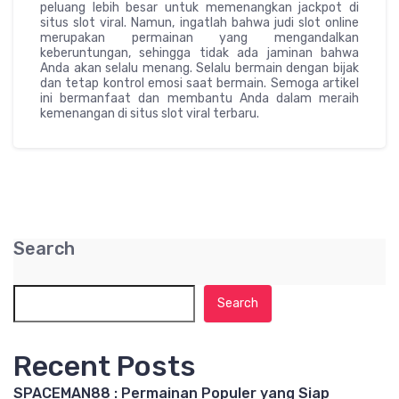
peluang lebih besar untuk memenangkan jackpot di
situs slot viral. Namun, ingatlah bahwa judi slot online
merupakan permainan yang mengandalkan
keberuntungan, sehingga tidak ada jaminan bahwa
Anda akan selalu menang. Selalu bermain dengan bijak
dan tetap kontrol emosi saat bermain. Semoga artikel
ini bermanfaat dan membantu Anda dalam meraih
kemenangan di situs slot viral terbaru.
Search
Search
Recent Posts
SPACEMAN88 : Permainan Populer yang Siap