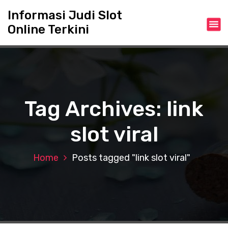
S
Informasi Judi Slot
k
Online Terkini
i
p
t
o
c
o
n
Tag Archives: link
t
e
slot viral
n
t
Home
Posts tagged "link slot viral"