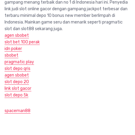
gampang menang terbaik dan no 1 di Indonesia hari ini. Penyedia
link judi slot online gacor dengan gampang jackpot terbesar dan
terbaru minimal depo 10 bonus new member berlimpah di
Indonesia. Mainkan game seru dan menarik seperti pragmatic
slot dan slot88 sekarang juga.
agen sbobet
slot bet 100 perak
idn poker
sbobet
pragmatic play
slot depo qris
agen sbobet
slot depo 20
link slot gacor
slot depo 5k
spaceman88