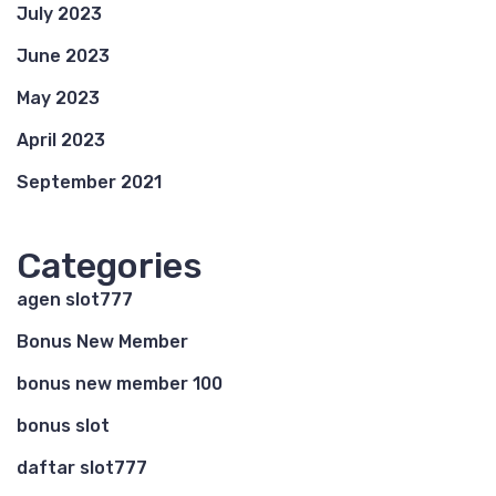
July 2023
June 2023
May 2023
April 2023
September 2021
Categories
agen slot777
Bonus New Member
bonus new member 100
bonus slot
daftar slot777