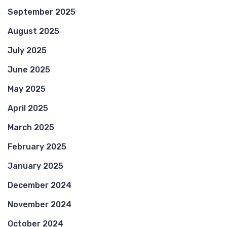
September 2025
August 2025
July 2025
June 2025
May 2025
April 2025
March 2025
February 2025
January 2025
December 2024
November 2024
October 2024