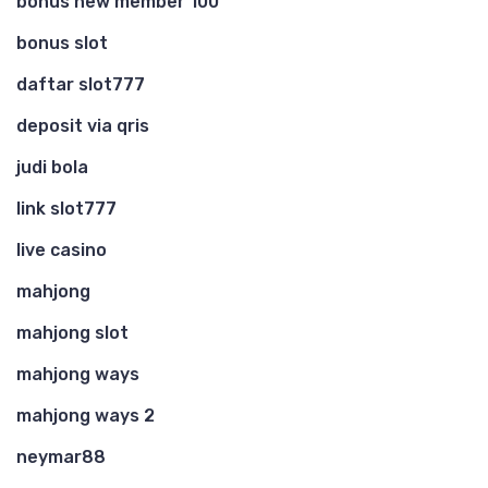
bonus new member 100
bonus slot
daftar slot777
deposit via qris
judi bola
link slot777
live casino
mahjong
mahjong slot
mahjong ways
mahjong ways 2
neymar88