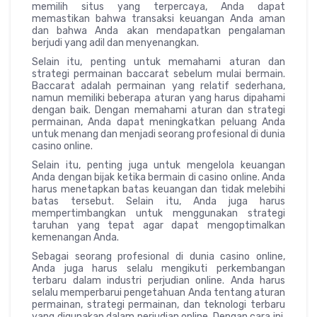
memilih situs yang terpercaya, Anda dapat
memastikan bahwa transaksi keuangan Anda aman
dan bahwa Anda akan mendapatkan pengalaman
berjudi yang adil dan menyenangkan.
Selain itu, penting untuk memahami aturan dan
strategi permainan baccarat sebelum mulai bermain.
Baccarat adalah permainan yang relatif sederhana,
namun memiliki beberapa aturan yang harus dipahami
dengan baik. Dengan memahami aturan dan strategi
permainan, Anda dapat meningkatkan peluang Anda
untuk menang dan menjadi seorang profesional di dunia
casino online.
Selain itu, penting juga untuk mengelola keuangan
Anda dengan bijak ketika bermain di casino online. Anda
harus menetapkan batas keuangan dan tidak melebihi
batas tersebut. Selain itu, Anda juga harus
mempertimbangkan untuk menggunakan strategi
taruhan yang tepat agar dapat mengoptimalkan
kemenangan Anda.
Sebagai seorang profesional di dunia casino online,
Anda juga harus selalu mengikuti perkembangan
terbaru dalam industri perjudian online. Anda harus
selalu memperbarui pengetahuan Anda tentang aturan
permainan, strategi permainan, dan teknologi terbaru
yang digunakan dalam perjudian online. Dengan cara ini,