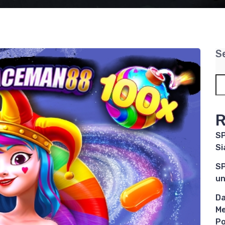
S
R
SP
Si
SP
un
Da
Me
Po