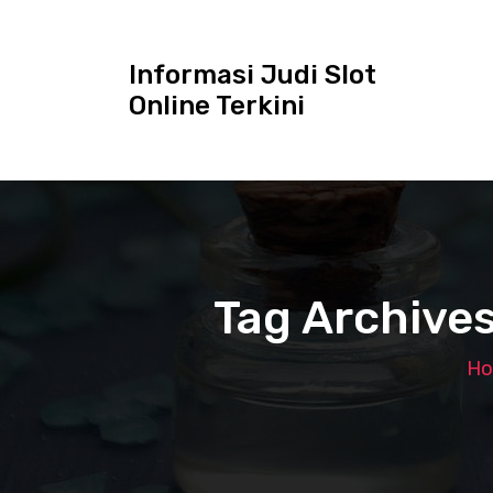
S
k
i
Informasi Judi Slot
p
Online Terkini
t
o
c
o
n
t
e
n
Tag Archive
t
H