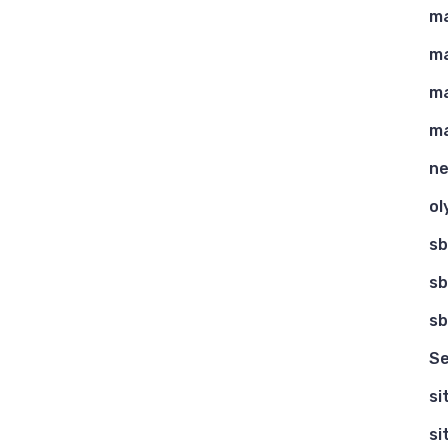
m
ma
ma
ma
n
ol
sb
sb
s
Se
si
si