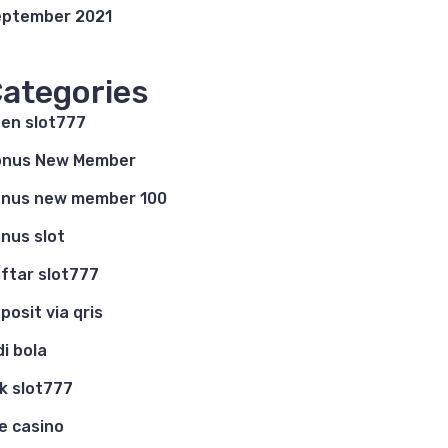
ptember 2021
ategories
en slot777
onus New Member
nus new member 100
nus slot
ftar slot777
posit via qris
di bola
nk slot777
ve casino