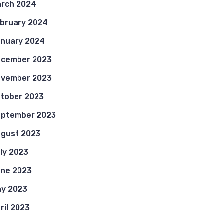
rch 2024
bruary 2024
nuary 2024
ecember 2023
ovember 2023
tober 2023
eptember 2023
gust 2023
ly 2023
ne 2023
y 2023
ril 2023