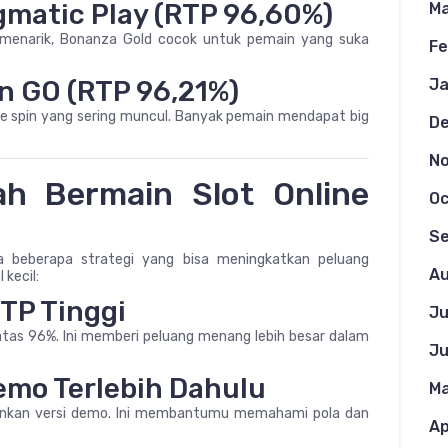
gmatic Play (RTP 96,60%)
Ma
in menarik, Bonanza Gold cocok untuk pemain yang suka
Fe
’n GO (RTP 96,21%)
Ja
free spin yang sering muncul. Banyak pemain mendapat big
D
N
h Bermain Slot Online
Oc
S
a beberapa strategi yang bisa meningkatkan peluang
Au
kecil:
RTP Tinggi
Ju
atas 96%. Ini memberi peluang menang lebih besar dalam
Ju
emo Terlebih Dahulu
Ma
ainkan versi demo. Ini membantumu memahami pola dan
Ap