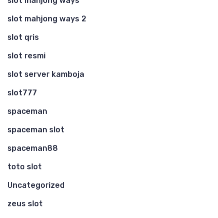
slot mahjong ways
slot mahjong ways 2
slot qris
slot resmi
slot server kamboja
slot777
spaceman
spaceman slot
spaceman88
toto slot
Uncategorized
zeus slot