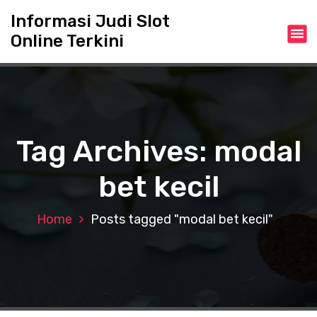
S
Informasi Judi Slot
k
Online Terkini
i
p
t
o
c
o
n
Tag Archives: modal
t
e
bet kecil
n
t
Home
Posts tagged "modal bet kecil"