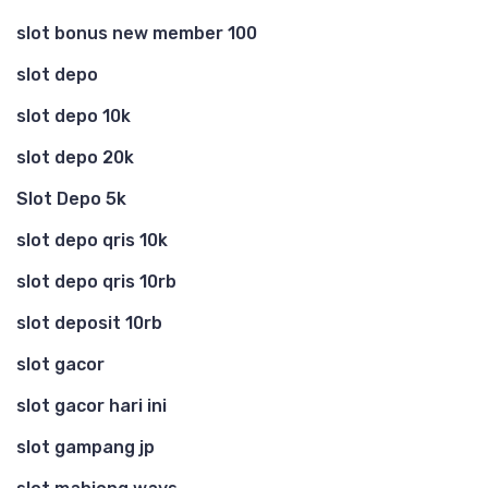
slot bonus new member 100
slot depo
slot depo 10k
slot depo 20k
Slot Depo 5k
slot depo qris 10k
slot depo qris 10rb
slot deposit 10rb
slot gacor
slot gacor hari ini
slot gampang jp