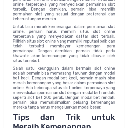
online terpercaya yang menyediakan permainan slot
terbaik. Dengan demikian, pemain bisa memilih
permainan slot yang sesuai dengan preferensi dan
keberuntungan mereka.
Untuk bisa meraih kemenangan dalam permainan slot
online, pemain harus memilih situs slot online
terpercaya yang menyediakan daftar slot terbaik.
Pilihlah situs slot online yang memiliki reputasi baik dan
telah terbukti membayar kemenangan para
pemainnya. Dengan demikian, pemain tidak perlu
khawatir akan kemenangan yang tidak dibayar oleh
situs tersebut.
Salah satu keunggulan dalam bermain slot online
adalah pemain bisa memasang taruhan dengan modal
bet kecil. Dengan modal bet kecil, pemain masih bisa
meraih kemenangan yang besar dalam permainan slot
online. Ada beberapa situs slot online terpercaya yang
menyediakan permainan slot dengan modal bet rendah,
seperti slot bet 200 perak. Dengan modal bet rendah,
pemain bisa memaksimalkan peluang kemenangan
mereka tanpa harus mengeluarkan modal besar.
Tips dan Trik untuk
Meraih Kemenangan