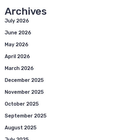
Archives
July 2026
June 2026
May 2026
April 2026
March 2026
December 2025
November 2025
October 2025
September 2025
August 2025
July 2025