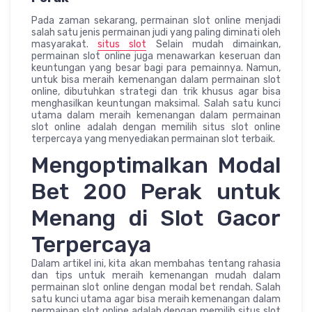
Pada zaman sekarang, permainan slot online menjadi
salah satu jenis permainan judi yang paling diminati oleh
masyarakat.
situs slot
Selain mudah dimainkan,
permainan slot online juga menawarkan keseruan dan
keuntungan yang besar bagi para pemainnya. Namun,
untuk bisa meraih kemenangan dalam permainan slot
online, dibutuhkan strategi dan trik khusus agar bisa
menghasilkan keuntungan maksimal. Salah satu kunci
utama dalam meraih kemenangan dalam permainan
slot online adalah dengan memilih situs slot online
terpercaya yang menyediakan permainan slot terbaik.
Mengoptimalkan Modal
Bet 200 Perak untuk
Menang di Slot Gacor
Terpercaya
Dalam artikel ini, kita akan membahas tentang rahasia
dan tips untuk meraih kemenangan mudah dalam
permainan slot online dengan modal bet rendah. Salah
satu kunci utama agar bisa meraih kemenangan dalam
permainan slot online adalah dengan memilih situs slot