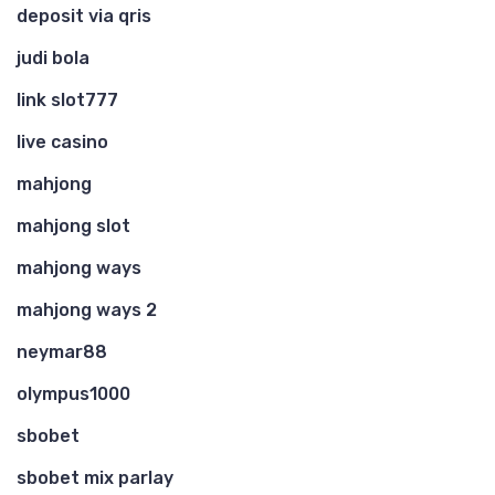
deposit via qris
judi bola
link slot777
live casino
mahjong
mahjong slot
mahjong ways
mahjong ways 2
neymar88
olympus1000
sbobet
sbobet mix parlay