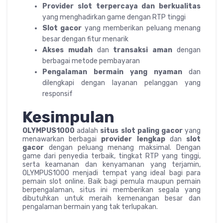
Provider slot terpercaya dan berkualitas
yang menghadirkan game dengan RTP tinggi
Slot gacor
yang memberikan peluang menang
besar dengan fitur menarik
Akses mudah
dan
transaksi aman
dengan
berbagai metode pembayaran
Pengalaman bermain yang nyaman
dan
dilengkapi dengan layanan pelanggan yang
responsif
Kesimpulan
OLYMPUS1000
adalah
situs slot paling gacor
yang
menawarkan berbagai
provider lengkap
dan
slot
gacor
dengan peluang menang maksimal. Dengan
game dari penyedia terbaik, tingkat RTP yang tinggi,
serta keamanan dan kenyamanan yang terjamin,
OLYMPUS1000 menjadi tempat yang ideal bagi para
pemain slot online. Baik bagi pemula maupun pemain
berpengalaman, situs ini memberikan segala yang
dibutuhkan untuk meraih kemenangan besar dan
pengalaman bermain yang tak terlupakan.