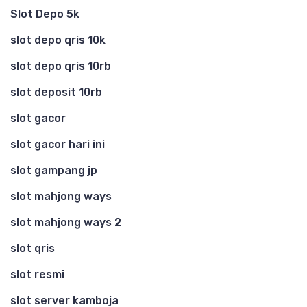
Slot Depo 5k
slot depo qris 10k
slot depo qris 10rb
slot deposit 10rb
slot gacor
slot gacor hari ini
slot gampang jp
slot mahjong ways
slot mahjong ways 2
slot qris
slot resmi
slot server kamboja