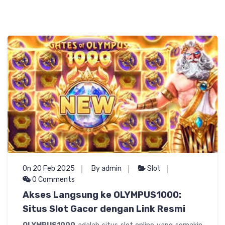
On 20 Feb 2025
By admin
Slot
0 Comments
Akses Langsung ke OLYMPUS1000:
Situs Slot Gacor dengan Link Resmi