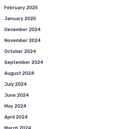
February 2025
January 2025
December 2024
November 2024
October 2024
September 2024
August 2024
July 2024
June 2024
May 2024
April 2024
March 2024