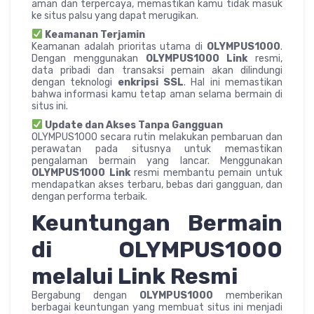
aman dan terpercaya, memastikan kamu tidak masuk
ke situs palsu yang dapat merugikan.
Keamanan Terjamin
Keamanan adalah prioritas utama di
OLYMPUS1000
.
Dengan menggunakan
OLYMPUS1000 Link
resmi,
data pribadi dan transaksi pemain akan dilindungi
dengan teknologi
enkripsi SSL
. Hal ini memastikan
bahwa informasi kamu tetap aman selama bermain di
situs ini.
Update dan Akses Tanpa Gangguan
OLYMPUS1000 secara rutin melakukan pembaruan dan
perawatan pada situsnya untuk memastikan
pengalaman bermain yang lancar. Menggunakan
OLYMPUS1000 Link
resmi membantu pemain untuk
mendapatkan akses terbaru, bebas dari gangguan, dan
dengan performa terbaik.
Keuntungan Bermain
di OLYMPUS1000
melalui Link Resmi
Bergabung dengan
OLYMPUS1000
memberikan
berbagai keuntungan yang membuat situs ini menjadi