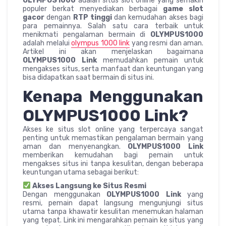
OLYMPUS1000
adalah situs slot online yang semakin
populer berkat menyediakan berbagai
game slot
gacor
dengan
RTP tinggi
dan kemudahan akses bagi
para pemainnya. Salah satu cara terbaik untuk
menikmati pengalaman bermain di
OLYMPUS1000
adalah melalui
olympus 1000 link
yang resmi dan aman.
Artikel ini akan menjelaskan bagaimana
OLYMPUS1000 Link
memudahkan pemain untuk
mengakses situs, serta manfaat dan keuntungan yang
bisa didapatkan saat bermain di situs ini.
Kenapa Menggunakan
OLYMPUS1000 Link?
Akses ke situs slot online yang terpercaya sangat
penting untuk memastikan pengalaman bermain yang
aman dan menyenangkan.
OLYMPUS1000 Link
memberikan kemudahan bagi pemain untuk
mengakses situs ini tanpa kesulitan, dengan beberapa
keuntungan utama sebagai berikut:
Akses Langsung ke Situs Resmi
Dengan menggunakan
OLYMPUS1000 Link
yang
resmi, pemain dapat langsung mengunjungi situs
utama tanpa khawatir kesulitan menemukan halaman
yang tepat. Link ini mengarahkan pemain ke situs yang