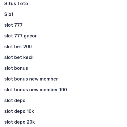
Situs Toto
Slot
slot 777
slot 777 gacor
slot bet 200
slot bet kecil
slot bonus
slot bonus new member
slot bonus new member 100
slot depo
slot depo 10k
slot depo 20k