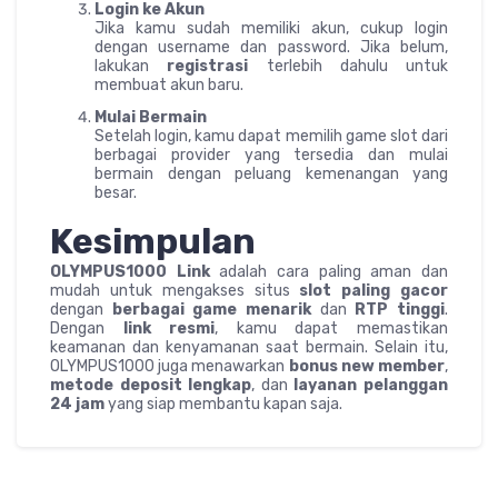
Login ke Akun
Jika kamu sudah memiliki akun, cukup login
dengan username dan password. Jika belum,
lakukan
registrasi
terlebih dahulu untuk
membuat akun baru.
Mulai Bermain
Setelah login, kamu dapat memilih game slot dari
berbagai provider yang tersedia dan mulai
bermain dengan peluang kemenangan yang
besar.
Kesimpulan
OLYMPUS1000 Link
adalah cara paling aman dan
mudah untuk mengakses situs
slot paling gacor
dengan
berbagai game menarik
dan
RTP tinggi
.
Dengan
link resmi
, kamu dapat memastikan
keamanan dan kenyamanan saat bermain. Selain itu,
OLYMPUS1000 juga menawarkan
bonus new member
,
metode deposit lengkap
, dan
layanan pelanggan
24 jam
yang siap membantu kapan saja.