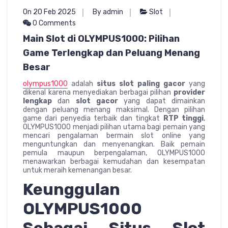
On 20 Feb 2025
By admin
Slot
0 Comments
Main Slot di OLYMPUS1000: Pilihan
Game Terlengkap dan Peluang Menang
Besar
olympus1000
adalah
situs slot paling gacor
yang
dikenal karena menyediakan berbagai pilihan
provider
lengkap
dan
slot gacor
yang dapat dimainkan
dengan peluang menang maksimal. Dengan pilihan
game dari penyedia terbaik dan tingkat
RTP tinggi
,
OLYMPUS1000 menjadi pilihan utama bagi pemain yang
mencari pengalaman bermain slot online yang
menguntungkan dan menyenangkan. Baik pemain
pemula maupun berpengalaman, OLYMPUS1000
menawarkan berbagai kemudahan dan kesempatan
untuk meraih kemenangan besar.
Keunggulan
OLYMPUS1000
Sebagai Situs Slot