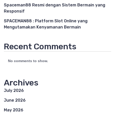
Spaceman88 Resmi dengan Sistem Bermain yang
Responsif
SPACEMAN88 : Platform Slot Online yang
Mengutamakan Kenyamanan Bermain
Recent Comments
No comments to show.
Archives
July 2026
June 2026
May 2026