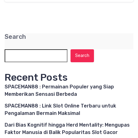
Search
Search
Recent Posts
SPACEMAN88 : Permainan Populer yang Siap
Memberikan Sensasi Berbeda
SPACEMAN88 : Link Slot Online Terbaru untuk
Pengalaman Bermain Maksimal
Dari Bias Kognitif hingga Herd Mentality: Mengupas
Faktor Manusia di Balik Popularitas Slot Gacor