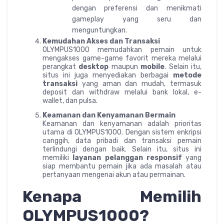
dengan preferensi dan menikmati
gameplay yang seru dan
menguntungkan.
Kemudahan Akses dan Transaksi
OLYMPUS1000 memudahkan pemain untuk
mengakses game-game favorit mereka melalui
perangkat
desktop
maupun
mobile
. Selain itu,
situs ini juga menyediakan berbagai
metode
transaksi
yang aman dan mudah, termasuk
deposit dan withdraw melalui bank lokal, e-
wallet, dan pulsa.
Keamanan dan Kenyamanan Bermain
Keamanan dan kenyamanan adalah prioritas
utama di OLYMPUS1000. Dengan sistem enkripsi
canggih, data pribadi dan transaksi pemain
terlindungi dengan baik. Selain itu, situs ini
memiliki
layanan pelanggan responsif
yang
siap membantu pemain jika ada masalah atau
pertanyaan mengenai akun atau permainan.
Kenapa Memilih
OLYMPUS1000?