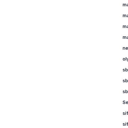
m
ma
ma
ma
n
ol
sb
sb
s
Se
si
si