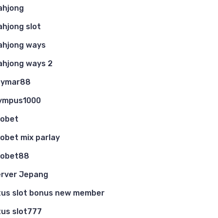
ahjong
hjong slot
hjong ways
hjong ways 2
eymar88
ympus1000
obet
obet mix parlay
bobet88
rver Jepang
tus slot bonus new member
tus slot777