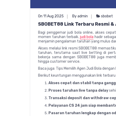
On 11 Aug 2025
By admin
sbobet
SBOBET88 Link Terbaru Resmi & A
Bagi penggemar judi bola online, akses cepa
momen taruhan terbaik.
judi bola
hadir sebagai
menjamin pengalaman taruhan yang mulus da
Akses melalui link resmi SBOBET88 memastik
taruhan, terutama saat live betting di perta
bekerja sama dengan SBOBET88 juga memberi
hingga customer service.
Baca juga: Tips Memilih Agen Judi Bola dengan
Berikut keuntungan menggunakan link terbaru
Akses cepat dan stabil tanpa gang
Proses taruhan live tanpa delay
sehi
Transaksi deposit dan withdraw ce
Pelayanan CS 24 jam siap membantu
Pasaran taruhan lengkap dengan od