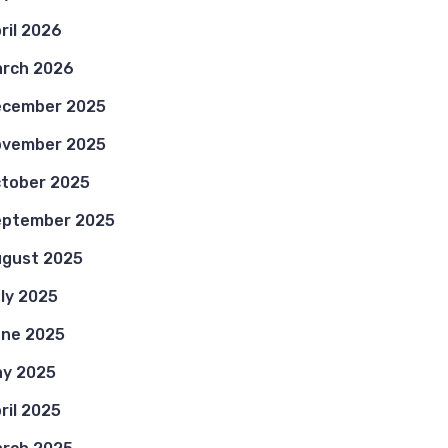
ril 2026
rch 2026
ecember 2025
ovember 2025
tober 2025
eptember 2025
gust 2025
ly 2025
ne 2025
y 2025
ril 2025