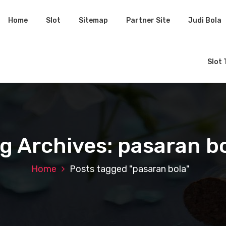
Home
Slot
Sitemap
Partner Site
Judi Bola
Slot 
g Archives: pasaran b
Home
Posts tagged "pasaran bola"