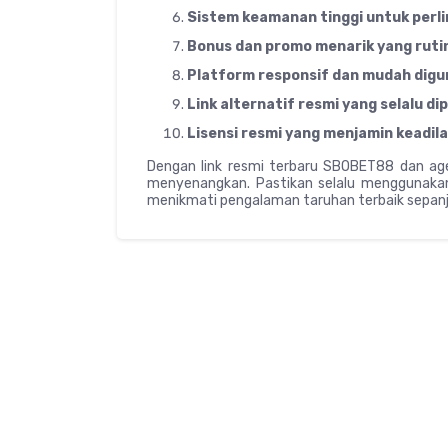
Sistem keamanan tinggi untuk perli
Bonus dan promo menarik yang rutin
Platform responsif dan mudah digu
Link alternatif resmi yang selalu di
Lisensi resmi yang menjamin keadil
Dengan link resmi terbaru SBOBET88 dan age
menyenangkan. Pastikan selalu menggunakan 
menikmati pengalaman taruhan terbaik sepan