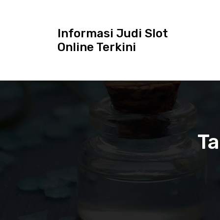
S
k
i
Informasi Judi Slot
p
Online Terkini
t
o
c
o
n
t
e
n
Ta
t