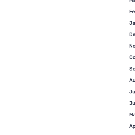
Ma
Fe
Ja
D
N
Oc
S
Au
Ju
Ju
Ma
Ap