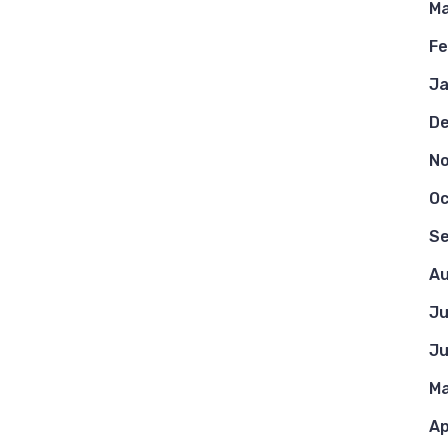
Ma
Fe
Ja
D
N
Oc
S
Au
Ju
Ju
Ma
Ap