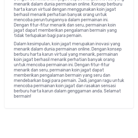
menarik dalam dunia permainan online. Konsep berburu
harta karun virtual dengan menggunakan koin jagat
berhasil menarik perhatian banyak orang untuk
mencoba peruntungannya dalam permainan ini.
Dengan fitur-fitur menarik dan seru, permainan koin
jagat dapat memberikan pengalaman bermain yang
tidak terlupakan bagi para pemain.
Dalam kesimpulan, koin jagat merupakan inovasi yang
menarik dalam dunia permainan online. Dengan konsep
berburu harta karun virtual yang menarik, permainan
koin jagat berhasil menarik perhatian banyak orang
untuk mencoba permainan ini. Dengan fitur-fitur
menarik dan seru, permainan koin jagat dapat
memberikan pengalaman bermain yang seru dan
mendebarkan bagi para pemain. Jadi, jangan ragu untuk
mencoba permainan koin jagat dan rasakan sensasi
berburu harta karun dalam genggaman anda. Selamat
bermain!