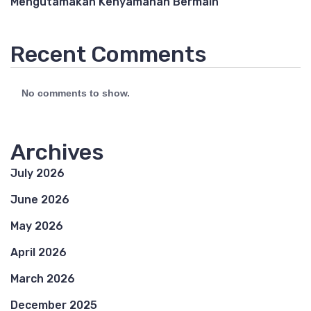
Mengutamakan Kenyamanan Bermain
Recent Comments
No comments to show.
Archives
July 2026
June 2026
May 2026
April 2026
March 2026
December 2025