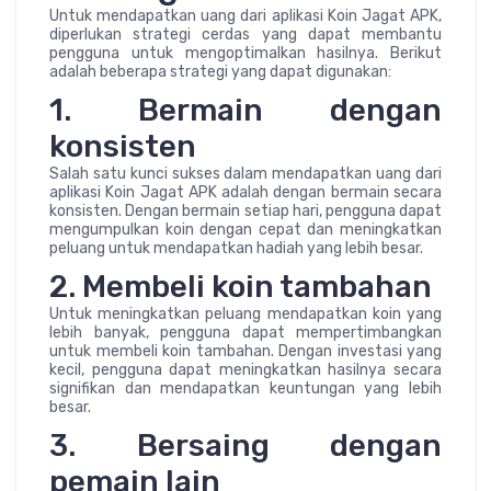
Untuk mendapatkan uang dari aplikasi Koin Jagat APK,
diperlukan strategi cerdas yang dapat membantu
pengguna untuk mengoptimalkan hasilnya. Berikut
adalah beberapa strategi yang dapat digunakan:
1. Bermain dengan
konsisten
Salah satu kunci sukses dalam mendapatkan uang dari
aplikasi Koin Jagat APK adalah dengan bermain secara
konsisten. Dengan bermain setiap hari, pengguna dapat
mengumpulkan koin dengan cepat dan meningkatkan
peluang untuk mendapatkan hadiah yang lebih besar.
2. Membeli koin tambahan
Untuk meningkatkan peluang mendapatkan koin yang
lebih banyak, pengguna dapat mempertimbangkan
untuk membeli koin tambahan. Dengan investasi yang
kecil, pengguna dapat meningkatkan hasilnya secara
signifikan dan mendapatkan keuntungan yang lebih
besar.
3. Bersaing dengan
pemain lain