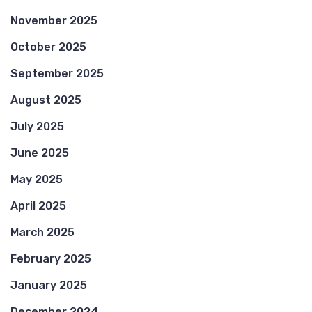
November 2025
October 2025
September 2025
August 2025
July 2025
June 2025
May 2025
April 2025
March 2025
February 2025
January 2025
December 2024