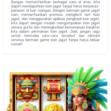
Dengan memanfaatkan berbagai cara di atas, kita
dapat mendapatkan koin jagat tanpa harus berpanas-
panasan di luar ruangan. Dengan bermain game jagat
coin, memanfaatkan promosi, mengikuti slot koin
jagat, dan menggunakan aplikasi penghasil koin jagat,
kita dapat dengan mudah mengumpulkan koin jagat
secara gratis dan meningkatkan kemampuan karakter
kita dalam permainan koin jagat. Jadi, jangan ragu
untuk mencoba cara-cara tersebut dan nikmati
serunya bermain game koin jagat tanpa harus keluar
rumah!