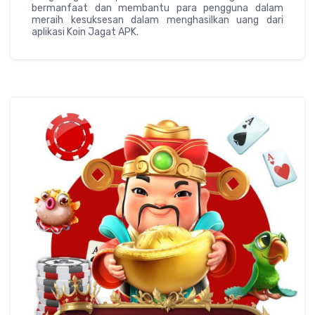
bermanfaat dan membantu para pengguna dalam
meraih kesuksesan dalam menghasilkan uang dari
aplikasi Koin Jagat APK.