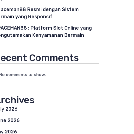
aceman88 Resmi dengan Sistem
rmain yang Responsif
ACEMAN88 : Platform Slot Online yang
engutamakan Kenyamanan Bermain
ecent Comments
No comments to show.
rchives
ly 2026
ne 2026
y 2026