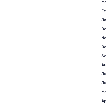
Ma
Fe
Ja
D
N
Oc
S
Au
Ju
Ju
Ma
Ap