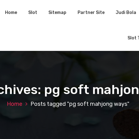
Home
Slot
Sitemap
Partner Site
Judi Bola
Slot 
chives: pg soft mahjo
Home
Posts tagged "pg soft mahjong ways"