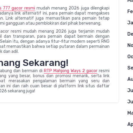
Ma
s 777 gacor resmi
mudah menang 2026 juga dilengkapi
Fe
 adanya link alternatif ini, para pemain dapat mengakses
n. Link alternatif juga memastikan para pemain tetap
Ja
i gangguan atau pemblokiran dari pihak berwenang.
2 gacor resmi mudah menang 2026 juga terjamin mudah
D
l dan transparan, para pemain dapat bermain dengan
lain itu, dengan adanya fitur-fitur modern seperti RNG
N
pat memastikan bahwa setiap putaran dalam permainan
 dan adil.
Oc
nang Sekarang!
S
gabung dan bermain di
RTP Mahjong Ways 2 gacor
resmi
 yang besar, bonus dan promosi menarik, serta link
Au
dapat merasakan pengalaman bermain yang seru dan
ini dan raih cuan besar di platform link situs daftar
Ju
26 sekarang juga!
Ju
Ma
Ap