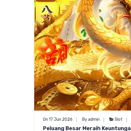
On 17 Jun 2026
By admin
Slot
Peluang Besar Meraih Keuntunga