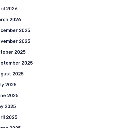
ril 2026
rch 2026
ecember 2025
ovember 2025
tober 2025
eptember 2025
gust 2025
ly 2025
ne 2025
y 2025
ril 2025