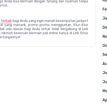
Ma
ingga Anda bisa bermain dengan tenang dan nyaman tanpa
situs.
Fe
Ja
n terbaik
bagi Anda yang ingin meraih kesempatan jackpot
i yang menarik, promo-promo menggiurkan, fitur-fitur
D
dak ada alasan bagi Anda untuk tidak bergabung di Link
nikmati keseruan bermain judi online hanya di Link Situs
N
euntungannya!
Oc
S
Au
Ju
Ju
Ma
Ap