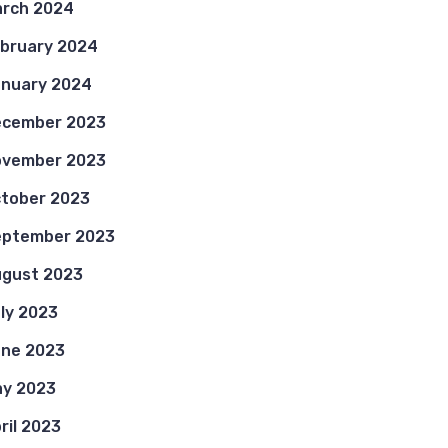
rch 2024
bruary 2024
nuary 2024
ecember 2023
ovember 2023
tober 2023
eptember 2023
gust 2023
ly 2023
ne 2023
y 2023
ril 2023