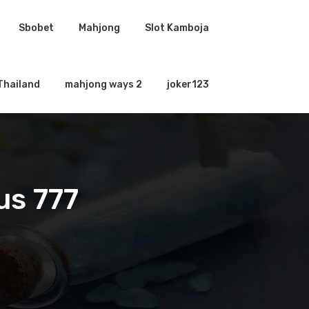
Sbobet
Mahjong
Slot Kamboja
Thailand
mahjong ways 2
joker123
us 777