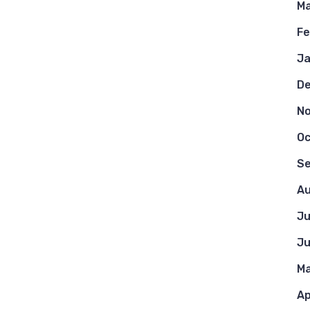
Ma
Fe
Ja
D
N
Oc
S
Au
Ju
Ju
Ma
Ap