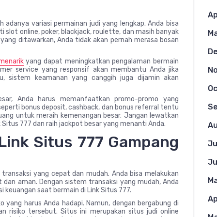
Ap
ah adanya variasi permainan judi yang lengkap. Anda bisa
slot online, poker, blackjack, roulette, dan masih banyak
Ma
i yang ditawarkan, Anda tidak akan pernah merasa bosan
D
 menarik
yang dapat meningkatkan pengalaman bermain
stomer service yang responsif akan membantu Anda jika
N
tu, sistem keamanan yang canggih juga dijamin akan
Oc
besar, Anda harus memanfaatkan promo-promo yang
S
eperti bonus deposit, cashback, dan bonus referral tentu
uang untuk meraih kemenangan besar. Jangan lewatkan
 Situs 777 dan raih jackpot besar yang menanti Anda.
Au
 Link Situs 777 Gampang
Ju
Ju
tem transaksi yang cepat dan mudah. Anda bisa melakukan
Ma
t dan aman. Dengan sistem transaksi yang mudah, Anda
si keuangan saat bermain di Link Situs 777.
Ap
siko yang harus Anda hadapi. Namun, dengan bergabung di
n risiko tersebut. Situs ini merupakan situs judi online