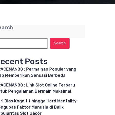
earch
Search
ecent Posts
ACEMAN88 : Permainan Populer yang
ap Memberikan Sensasi Berbeda
ACEMAN88 : Link Slot Online Terbaru
tuk Pengalaman Bermain Maksimal
ri Bias Kognitif hingga Herd Mentality:
ngupas Faktor Manusia di Balik
pularitas Slot Gacor