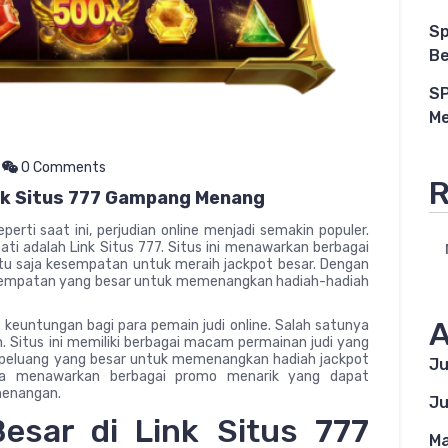
Sp
Be
SP
M
0 Comments
R
ink Situs 777 Gampang Menang
erti saat ini, perjudian online menjadi semakin populer.
nati adalah Link Situs 777. Situs ini menawarkan berbagai
u saja kesempatan untuk meraih jackpot besar. Dengan
esempatan yang besar untuk memenangkan hadiah-hadiah
A
keuntungan bagi para pemain judi online. Salah satunya
Situs ini memiliki berbagai macam permainan judi yang
 peluang yang besar untuk memenangkan hadiah jackpot
Ju
juga menawarkan berbagai promo menarik yang dapat
menangan.
Ju
esar di Link Situs 777
Ma