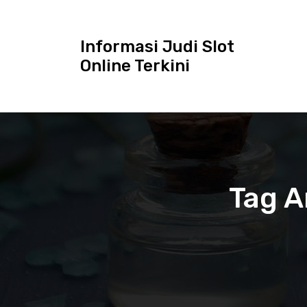
S
k
i
Informasi Judi Slot
p
Online Terkini
t
o
c
o
n
t
e
n
Tag A
t