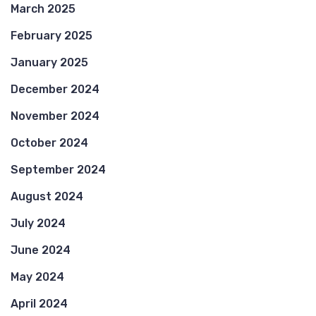
March 2025
February 2025
January 2025
December 2024
November 2024
October 2024
September 2024
August 2024
July 2024
June 2024
May 2024
April 2024