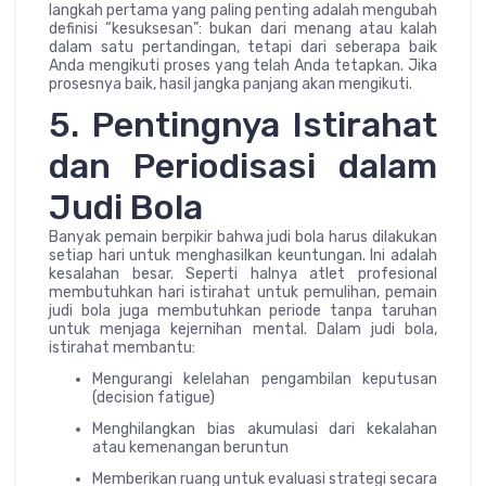
langkah pertama yang paling penting adalah mengubah
definisi “kesuksesan”: bukan dari menang atau kalah
dalam satu pertandingan, tetapi dari seberapa baik
Anda mengikuti proses yang telah Anda tetapkan. Jika
prosesnya baik, hasil jangka panjang akan mengikuti.
5. Pentingnya Istirahat
dan Periodisasi dalam
Judi Bola
Banyak pemain berpikir bahwa judi bola harus dilakukan
setiap hari untuk menghasilkan keuntungan. Ini adalah
kesalahan besar. Seperti halnya atlet profesional
membutuhkan hari istirahat untuk pemulihan, pemain
judi bola juga membutuhkan periode tanpa taruhan
untuk menjaga kejernihan mental. Dalam judi bola,
istirahat membantu:
Mengurangi kelelahan pengambilan keputusan
(decision fatigue)
Menghilangkan bias akumulasi dari kekalahan
atau kemenangan beruntun
Memberikan ruang untuk evaluasi strategi secara