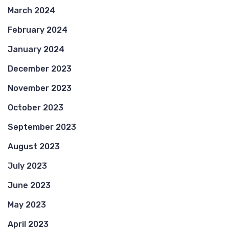
March 2024
February 2024
January 2024
December 2023
November 2023
October 2023
September 2023
August 2023
July 2023
June 2023
May 2023
April 2023