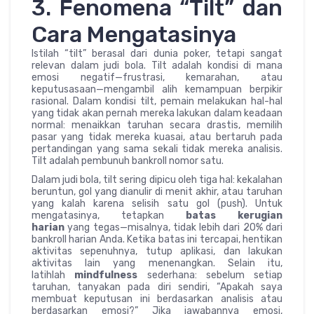
3. Fenomena “Tilt” dan
Cara Mengatasinya
Istilah “tilt” berasal dari dunia poker, tetapi sangat
relevan dalam judi bola. Tilt adalah kondisi di mana
emosi negatif—frustrasi, kemarahan, atau
keputusasaan—mengambil alih kemampuan berpikir
rasional. Dalam kondisi tilt, pemain melakukan hal-hal
yang tidak akan pernah mereka lakukan dalam keadaan
normal: menaikkan taruhan secara drastis, memilih
pasar yang tidak mereka kuasai, atau bertaruh pada
pertandingan yang sama sekali tidak mereka analisis.
Tilt adalah pembunuh bankroll nomor satu.
Dalam judi bola, tilt sering dipicu oleh tiga hal: kekalahan
beruntun, gol yang dianulir di menit akhir, atau taruhan
yang kalah karena selisih satu gol (push). Untuk
mengatasinya, tetapkan
batas kerugian
harian
yang tegas—misalnya, tidak lebih dari 20% dari
bankroll harian Anda. Ketika batas ini tercapai, hentikan
aktivitas sepenuhnya, tutup aplikasi, dan lakukan
aktivitas lain yang menenangkan. Selain itu,
latihlah
mindfulness
sederhana: sebelum setiap
taruhan, tanyakan pada diri sendiri, “Apakah saya
membuat keputusan ini berdasarkan analisis atau
berdasarkan emosi?” Jika jawabannya emosi,