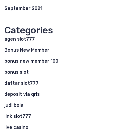
September 2021
Categories
agen slot777
Bonus New Member
bonus new member 100
bonus slot
daftar slot777
deposit via qris
judi bola
link slot777
live casino