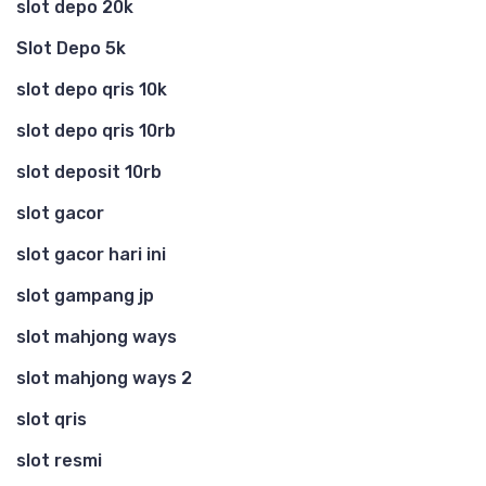
slot depo 20k
Slot Depo 5k
slot depo qris 10k
slot depo qris 10rb
slot deposit 10rb
slot gacor
slot gacor hari ini
slot gampang jp
slot mahjong ways
slot mahjong ways 2
slot qris
slot resmi