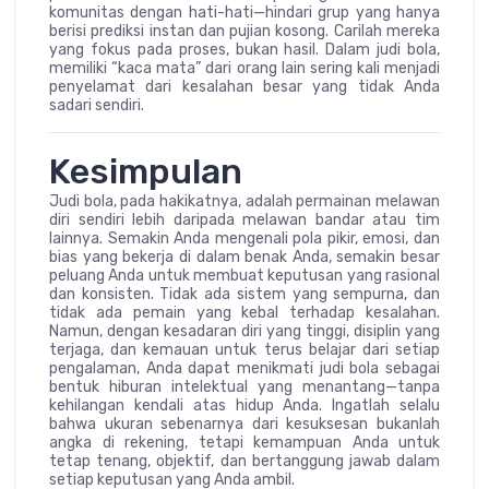
komunitas dengan hati-hati—hindari grup yang hanya
berisi prediksi instan dan pujian kosong. Carilah mereka
yang fokus pada proses, bukan hasil. Dalam judi bola,
memiliki “kaca mata” dari orang lain sering kali menjadi
penyelamat dari kesalahan besar yang tidak Anda
sadari sendiri.
Kesimpulan
Judi bola, pada hakikatnya, adalah permainan melawan
diri sendiri lebih daripada melawan bandar atau tim
lainnya. Semakin Anda mengenali pola pikir, emosi, dan
bias yang bekerja di dalam benak Anda, semakin besar
peluang Anda untuk membuat keputusan yang rasional
dan konsisten. Tidak ada sistem yang sempurna, dan
tidak ada pemain yang kebal terhadap kesalahan.
Namun, dengan kesadaran diri yang tinggi, disiplin yang
terjaga, dan kemauan untuk terus belajar dari setiap
pengalaman, Anda dapat menikmati judi bola sebagai
bentuk hiburan intelektual yang menantang—tanpa
kehilangan kendali atas hidup Anda. Ingatlah selalu
bahwa ukuran sebenarnya dari kesuksesan bukanlah
angka di rekening, tetapi kemampuan Anda untuk
tetap tenang, objektif, dan bertanggung jawab dalam
setiap keputusan yang Anda ambil.