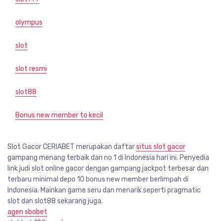
olympus
slot
slot resmi
slot88
Bonus new member to kecil
Slot Gacor CERIABET merupakan daftar
situs slot gacor
gampang menang terbaik dan no 1 di Indonesia hari ini. Penyedia
link judi slot online gacor dengan gampang jackpot terbesar dan
terbaru minimal depo 10 bonus new member berlimpah di
Indonesia. Mainkan game seru dan menarik seperti pragmatic
slot dan slot88 sekarang juga.
agen sbobet