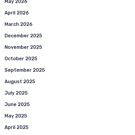
May 2026
April 2026
March 2026
December 2025
November 2025
October 2025
September 2025
August 2025
July 2025
June 2025
May 2025
April 2025