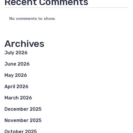
Recent Comments
No comments to show.
Archives
July 2026
June 2026
May 2026
April 2026
March 2026
December 2025
November 2025
October 2025