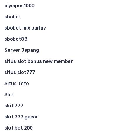
olympus1000
sbobet
sbobet mix parlay
sbobet88
Server Jepang
situs slot bonus new member
situs slot777
Situs Toto
Slot
slot 777
slot 777 gacor
slot bet 200