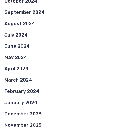
October 2024
September 2024
August 2024
July 2024
June 2024
May 2024
April 2024
March 2024
February 2024
January 2024
December 2023
November 2023