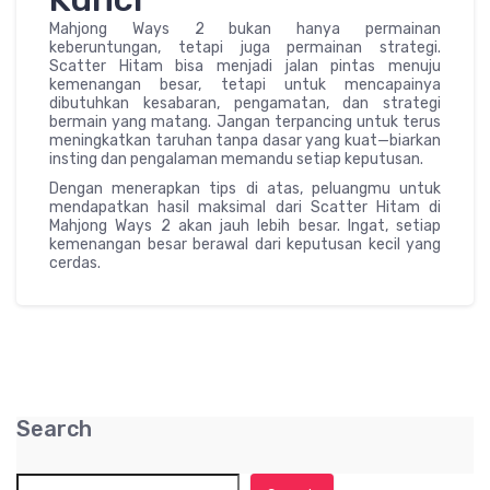
Mahjong Ways 2 bukan hanya permainan
keberuntungan, tetapi juga permainan strategi.
Scatter Hitam bisa menjadi jalan pintas menuju
kemenangan besar, tetapi untuk mencapainya
dibutuhkan kesabaran, pengamatan, dan strategi
bermain yang matang. Jangan terpancing untuk terus
meningkatkan taruhan tanpa dasar yang kuat—biarkan
insting dan pengalaman memandu setiap keputusan.
Dengan menerapkan tips di atas, peluangmu untuk
mendapatkan hasil maksimal dari Scatter Hitam di
Mahjong Ways 2 akan jauh lebih besar. Ingat, setiap
kemenangan besar berawal dari keputusan kecil yang
cerdas.
Search