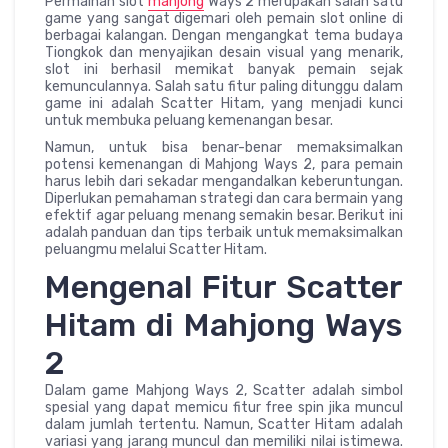
Permainan slot
mahjong
Ways 2 merupakan salah satu
game yang sangat digemari oleh pemain slot online di
berbagai kalangan. Dengan mengangkat tema budaya
Tiongkok dan menyajikan desain visual yang menarik,
slot ini berhasil memikat banyak pemain sejak
kemunculannya. Salah satu fitur paling ditunggu dalam
game ini adalah Scatter Hitam, yang menjadi kunci
untuk membuka peluang kemenangan besar.
Namun, untuk bisa benar-benar memaksimalkan
potensi kemenangan di Mahjong Ways 2, para pemain
harus lebih dari sekadar mengandalkan keberuntungan.
Diperlukan pemahaman strategi dan cara bermain yang
efektif agar peluang menang semakin besar. Berikut ini
adalah panduan dan tips terbaik untuk memaksimalkan
peluangmu melalui Scatter Hitam.
Mengenal Fitur Scatter
Hitam di Mahjong Ways
2
Dalam game Mahjong Ways 2, Scatter adalah simbol
spesial yang dapat memicu fitur free spin jika muncul
dalam jumlah tertentu. Namun, Scatter Hitam adalah
variasi yang jarang muncul dan memiliki nilai istimewa.