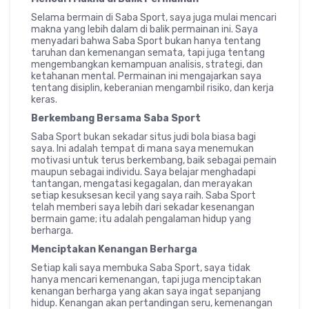
Selama bermain di Saba Sport, saya juga mulai mencari
makna yang lebih dalam di balik permainan ini. Saya
menyadari bahwa Saba Sport bukan hanya tentang
taruhan dan kemenangan semata, tapi juga tentang
mengembangkan kemampuan analisis, strategi, dan
ketahanan mental. Permainan ini mengajarkan saya
tentang disiplin, keberanian mengambil risiko, dan kerja
keras.
Berkembang Bersama Saba Sport
Saba Sport bukan sekadar situs judi bola biasa bagi
saya. Ini adalah tempat di mana saya menemukan
motivasi untuk terus berkembang, baik sebagai pemain
maupun sebagai individu. Saya belajar menghadapi
tantangan, mengatasi kegagalan, dan merayakan
setiap kesuksesan kecil yang saya raih. Saba Sport
telah memberi saya lebih dari sekadar kesenangan
bermain game; itu adalah pengalaman hidup yang
berharga.
Menciptakan Kenangan Berharga
Setiap kali saya membuka Saba Sport, saya tidak
hanya mencari kemenangan, tapi juga menciptakan
kenangan berharga yang akan saya ingat sepanjang
hidup. Kenangan akan pertandingan seru, kemenangan