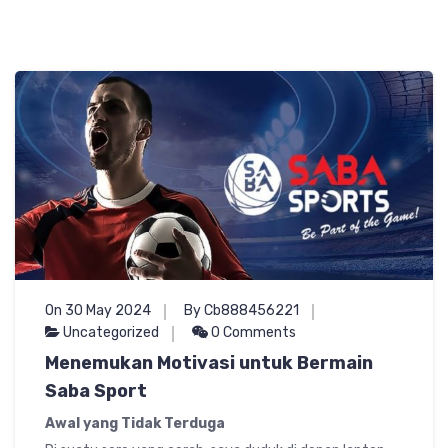
On 30 May 2024
By Cb888456221
Uncategorized
0 Comments
Menemukan Motivasi untuk Bermain
Saba Sport
Awal yang Tidak Terduga