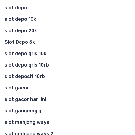
slot depo
slot depo 10k
slot depo 20k
Slot Depo 5k
slot depo qris 10k
slot depo qris 10rb
slot deposit 10rb
slot gacor
slot gacor hari ini
slot gampang jp
slot mahjong ways
slot mahjong ways 2