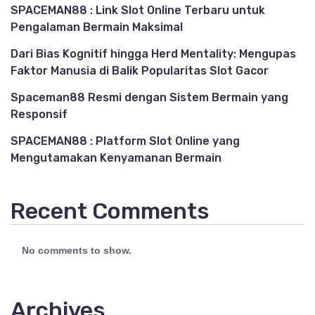
SPACEMAN88 : Link Slot Online Terbaru untuk
Pengalaman Bermain Maksimal
Dari Bias Kognitif hingga Herd Mentality: Mengupas
Faktor Manusia di Balik Popularitas Slot Gacor
Spaceman88 Resmi dengan Sistem Bermain yang
Responsif
SPACEMAN88 : Platform Slot Online yang
Mengutamakan Kenyamanan Bermain
Recent Comments
No comments to show.
Archives