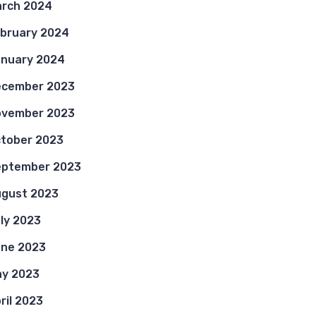
rch 2024
bruary 2024
nuary 2024
ecember 2023
ovember 2023
tober 2023
eptember 2023
gust 2023
ly 2023
ne 2023
y 2023
ril 2023