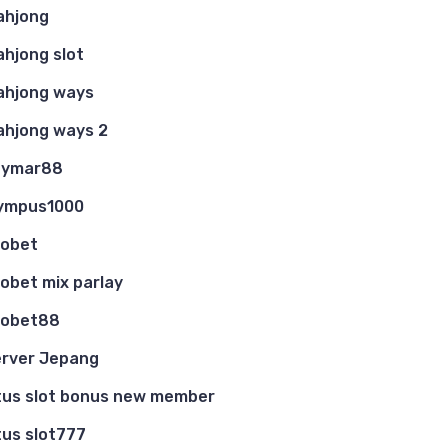
ahjong
hjong slot
hjong ways
hjong ways 2
eymar88
ympus1000
obet
obet mix parlay
bobet88
rver Jepang
tus slot bonus new member
tus slot777