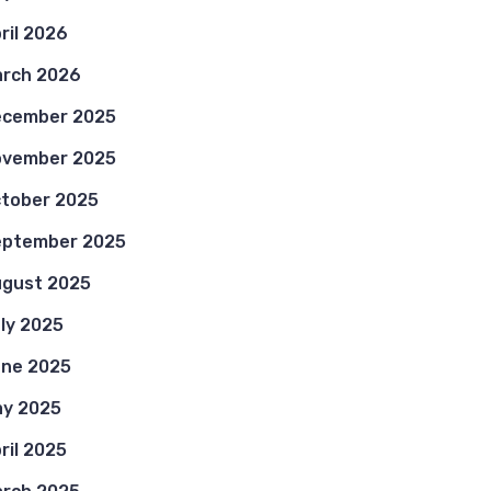
ril 2026
rch 2026
ecember 2025
ovember 2025
tober 2025
eptember 2025
gust 2025
ly 2025
ne 2025
y 2025
ril 2025