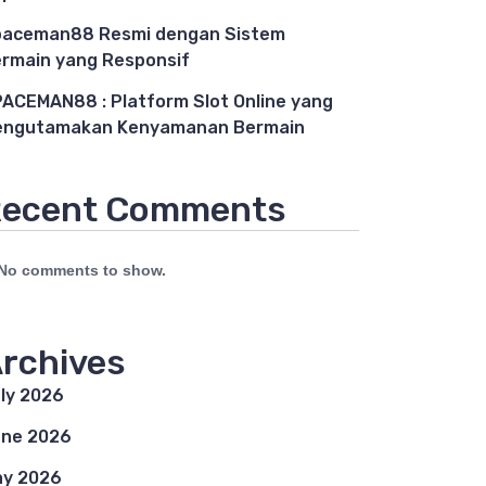
aceman88 Resmi dengan Sistem
rmain yang Responsif
ACEMAN88 : Platform Slot Online yang
engutamakan Kenyamanan Bermain
ecent Comments
No comments to show.
rchives
ly 2026
ne 2026
y 2026