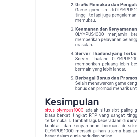
Grafis Memukau dan Pengal
Game-game slot di OLYMPUS1
tinggi, tetapi juga pengalaman
memukau.
Keamanan dan Kenyamanan
OLYMPUS1000 menjamin kea
memberikan pelayanan pelang
masalah.
Server Thailand yang Terbu
Server Thailand OLYMPUS100
memberikan peluang lebih b
bermain yang lebih lancar.
Berbagai Bonus dan Promos
Selain menawarkan game deng
bonus dan promosi menarik un
Kesimpulan
situs olympus1000
adalah situs slot paling
biasa berkat tingkat RTP yang sangat ting
terkemuka. Ditambah lagi, keberadaan di
serv
kualitas dan kenyamanan bermain di situ
OLYMPUS1000 menjadi pilihan utama bagi p
besar dalam dunia perjudian online.