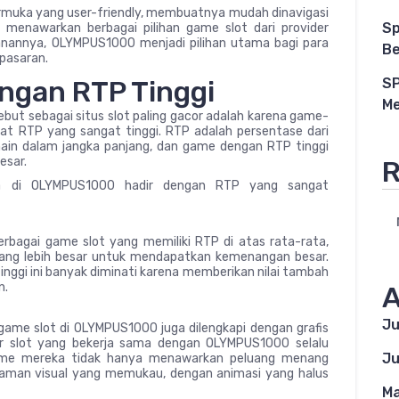
armuka yang user-friendly, membuatnya mudah dinavigasi
Sp
 menawarkan berbagai pilihan game slot dari provider
anannya, OLYMPUS1000 menjadi pilihan utama bagi para
Be
 pasaran.
ngan RTP Tinggi
SP
M
ut sebagai situs slot paling gacor adalah karena game-
gkat RTP yang sangat tinggi. RTP adalah persentase dari
ain dalam jangka panjang, dan game dengan RTP tinggi
esar.
R
ia di OLYMPUS1000 hadir dengan RTP yang sangat
bagai game slot yang memiliki RTP di atas rata-rata,
uang lebih besar untuk mendapatkan kemenangan besar.
ggi ini banyak diminati karena memberikan nilai tambah
n.
A
Ju
game slot di OLYMPUS1000 juga dilengkapi dengan grafis
er slot yang bekerja sama dengan OLYMPUS1000 selalu
Ju
e mereka tidak hanya menawarkan peluang menang
alaman visual yang memukau, dengan animasi yang halus
Ma