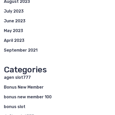
August 2023
July 2023
June 2023
May 2023
April 2023
September 2021
Categories
agen slot777
Bonus New Member
bonus new member 100
bonus slot