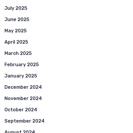
July 2025
June 2025
May 2025
April 2025
March 2025
February 2025
January 2025
December 2024
November 2024
October 2024
September 2024
August 2024