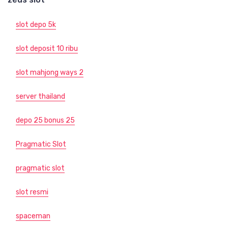
slot depo 5k
slot deposit 10 ribu
slot mahjong ways 2
server thailand
depo 25 bonus 25
Pragmatic Slot
pragmatic slot
slot resmi
spaceman