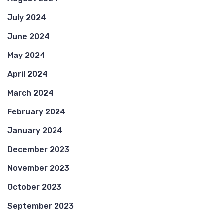
July 2024
June 2024
May 2024
April 2024
March 2024
February 2024
January 2024
December 2023
November 2023
October 2023
September 2023