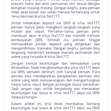
macam tema dan jenis permainan slot sesuai dengan
keinginan masing-masing. Dengan begitu, para pemain
tidak akan bosan dan selalu merasa tertantang untuk
terus bermain di situs Slot777.
Untuk melakukan deposit via QRIS di situs slot777,
pemain hanya perlu mengikuti langkah-langkah yang
mudah dan cepat. Pertama-tama, pemain perlu
membuat akun di situs Slot777 dan memilih metode
pembayaran QRIS. Setelah itu, pemain tinggal
memasukkan jumlah deposit yang diinginkan dan
mengonfirmasi transaksi. Dengan begitu, pemain bisa
langsung menikmati berbagai macam permainan slot
online yang tersedia di situs Slot777.
Dengan semua keuntungan dan kemudahan yang
ditawarkan, tidak mengherankan jika situs slot777 depo
via QRIS semakin diminati oleh banyak pemain. Para
pemain bisa mendapatkan pengalaman bermain slot
online yang lebih menyenangkan dan menguntungkan
tanpa harus repot dengan potongan biaya tambahan.
Jadi, jangan ragu untuk bergabung dan merasakan
keuntungan luar biasa di situs slot777 depo via QRIS
tanpa potongan.
Dalam artikel ini, kita telah membahas tentang
keuntungan luar biasa di situs slot777 depo via QRIS