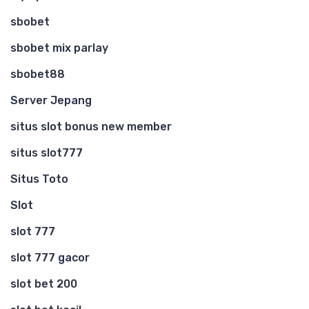
sbobet
sbobet mix parlay
sbobet88
Server Jepang
situs slot bonus new member
situs slot777
Situs Toto
Slot
slot 777
slot 777 gacor
slot bet 200