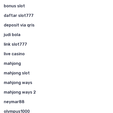
bonus slot
daftar slot777
deposit via qris
judi bola
link slot777
live casino
mahjong
mahjong slot
mahjong ways
mahjong ways 2
neymar88
olympus1000