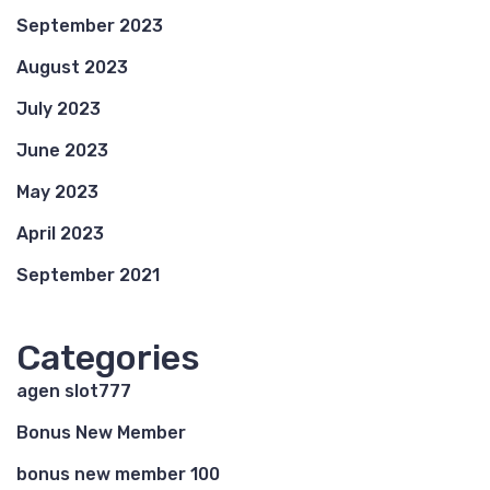
September 2023
August 2023
July 2023
June 2023
May 2023
April 2023
September 2021
Categories
agen slot777
Bonus New Member
bonus new member 100