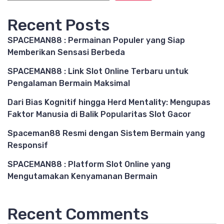
Recent Posts
SPACEMAN88 : Permainan Populer yang Siap
Memberikan Sensasi Berbeda
SPACEMAN88 : Link Slot Online Terbaru untuk
Pengalaman Bermain Maksimal
Dari Bias Kognitif hingga Herd Mentality: Mengupas
Faktor Manusia di Balik Popularitas Slot Gacor
Spaceman88 Resmi dengan Sistem Bermain yang
Responsif
SPACEMAN88 : Platform Slot Online yang
Mengutamakan Kenyamanan Bermain
Recent Comments