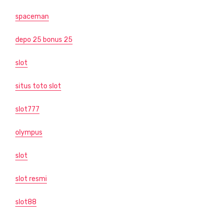
spaceman
depo 25 bonus 25
slot
situs toto slot
slot777
olympus
slot
slot resmi
slot88