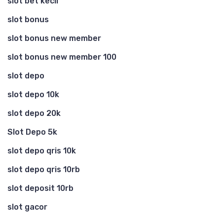
slot bet kecil
slot bonus
slot bonus new member
slot bonus new member 100
slot depo
slot depo 10k
slot depo 20k
Slot Depo 5k
slot depo qris 10k
slot depo qris 10rb
slot deposit 10rb
slot gacor