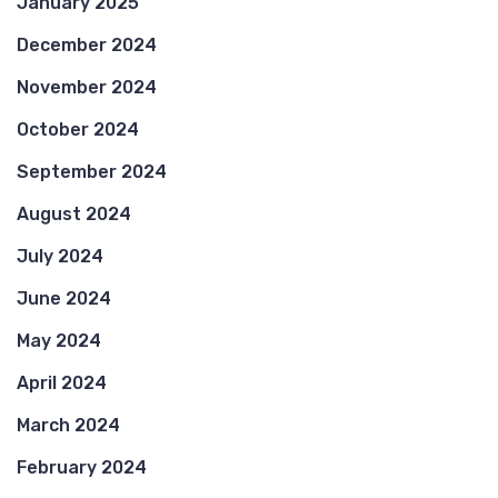
January 2025
December 2024
November 2024
October 2024
September 2024
August 2024
July 2024
June 2024
May 2024
April 2024
March 2024
February 2024