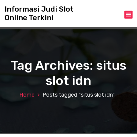
S
Informasi Judi Slot
k
Online Terkini
i
p
t
o
c
o
n
Tag Archives: situs
t
e
slot idn
n
t
Home
Posts tagged "situs slot idn"