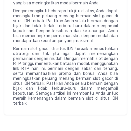
yang bisa meningkatkan modal bermain Anda.
Dengan mengikuti beberapa trik jitu di atas, Anda dapat
meningkatkan peluang menang bermain slot gacor di
situs IDN terbaik. Pastikan Anda selalu bermain dengan
bijak dan tidak terlalu terburu-buru dalam mengambil
keputusan. Dengan kesabaran dan ketenangan, Anda
bisa memenangkan permainan slot dengan mudah dan
mendapatkan keuntungan yang maksimal.
Bermain slot gacor di situs IDN terbaik membutuhkan
strategi dan trik jitu agar dapat memenangkan
permainan dengan mudah. Dengan memilih slot dengan
RTP tinggi, menentukan batasan modal, menggunakan
link RTP hari ini, bermain dengan sabar dan tenang,
serta memanfaatkan promo dan bonus, Anda bisa
meningkatkan peluang menang bermain slot gacor di
situs IDN terbaik. Pastikan Anda selalu bermain dengan
bijak dan tidak terburu-buru dalam mengambil
keputusan. Semoga artikel ini membantu Anda untuk
meraih kemenangan dalam bermain slot di situs IDN
terbaik.