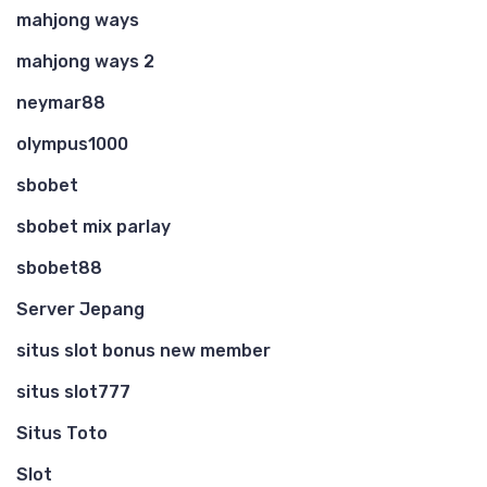
mahjong ways
mahjong ways 2
neymar88
olympus1000
sbobet
sbobet mix parlay
sbobet88
Server Jepang
situs slot bonus new member
situs slot777
Situs Toto
Slot