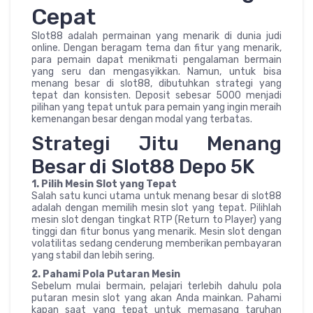
Cepat
Slot88 adalah permainan yang menarik di dunia judi
online. Dengan beragam tema dan fitur yang menarik,
para pemain dapat menikmati pengalaman bermain
yang seru dan mengasyikkan. Namun, untuk bisa
menang besar di slot88, dibutuhkan strategi yang
tepat dan konsisten. Deposit sebesar 5000 menjadi
pilihan yang tepat untuk para pemain yang ingin meraih
kemenangan besar dengan modal yang terbatas.
Strategi Jitu Menang
Besar di Slot88 Depo 5K
1. Pilih Mesin Slot yang Tepat
Salah satu kunci utama untuk menang besar di slot88
adalah dengan memilih mesin slot yang tepat. Pilihlah
mesin slot dengan tingkat RTP (Return to Player) yang
tinggi dan fitur bonus yang menarik. Mesin slot dengan
volatilitas sedang cenderung memberikan pembayaran
yang stabil dan lebih sering.
2. Pahami Pola Putaran Mesin
Sebelum mulai bermain, pelajari terlebih dahulu pola
putaran mesin slot yang akan Anda mainkan. Pahami
kapan saat yang tepat untuk memasang taruhan