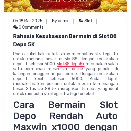
On 18 Mar 2025
By admin
Slot
0 Comments
Rahasia Kesuksesan Bermain di Slot88
Depo 5K
Pada artikel kali ini, kita akan membahas strategi jitu
untuk menang besar di slot88 dengan melakukan
deposit sebesar 5000.
slot88 depo5k
merupakan salah
satu permainan mesin slot online yang populer di
kalangan penggemar judi online. Dengan melakukan
deposit kecil sebesar 5000, Anda dapat
memaksimalkan peluang untuk meraih kemenangan
besar. Situs slot88 5k merupakan tempat yang ideal
untuk mencoba strategi-strategi tersebut.
Cara Bermain Slot
Depo Rendah Auto
Maxwin x1000 dengan