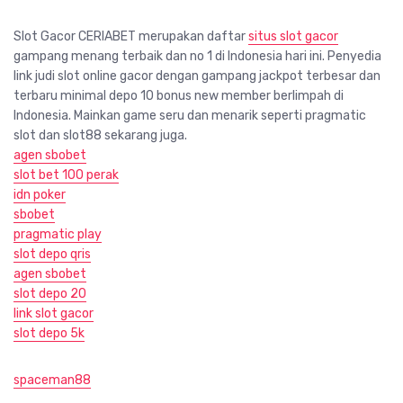
Slot Gacor CERIABET merupakan daftar
situs slot gacor
gampang menang terbaik dan no 1 di Indonesia hari ini. Penyedia
link judi slot online gacor dengan gampang jackpot terbesar dan
terbaru minimal depo 10 bonus new member berlimpah di
Indonesia. Mainkan game seru dan menarik seperti pragmatic
slot dan slot88 sekarang juga.
agen sbobet
slot bet 100 perak
idn poker
sbobet
pragmatic play
slot depo qris
agen sbobet
slot depo 20
link slot gacor
slot depo 5k
spaceman88