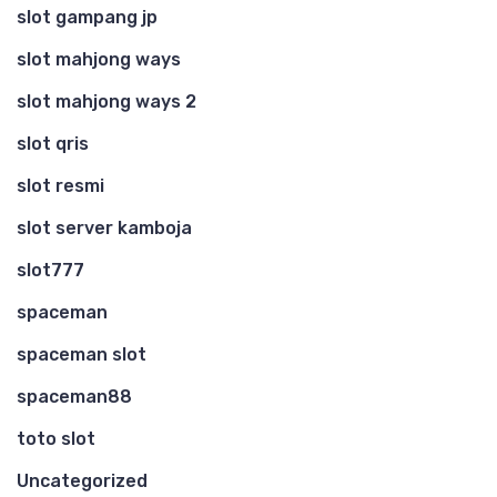
slot gampang jp
slot mahjong ways
slot mahjong ways 2
slot qris
slot resmi
slot server kamboja
slot777
spaceman
spaceman slot
spaceman88
toto slot
Uncategorized