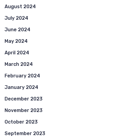
August 2024
July 2024
June 2024
May 2024
April 2024
March 2024
February 2024
January 2024
December 2023
November 2023
October 2023
September 2023