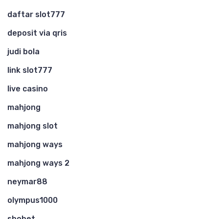
daftar slot777
deposit via qris
judi bola
link slot777
live casino
mahjong
mahjong slot
mahjong ways
mahjong ways 2
neymar88
olympus1000
sbobet