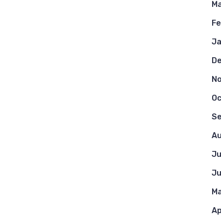
Ma
Fe
Ja
D
N
Oc
S
Au
Ju
Ju
Ma
Ap