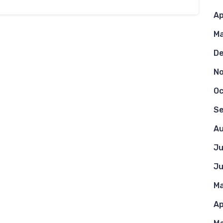
Ap
Ma
D
N
Oc
S
Au
Ju
Ju
Ma
Ap