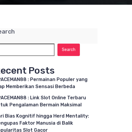
earch
Search
ecent Posts
ACEMAN88 : Permainan Populer yang
ap Memberikan Sensasi Berbeda
ACEMAN88 : Link Slot Online Terbaru
tuk Pengalaman Bermain Maksimal
ri Bias Kognitif hingga Herd Mentality:
ngupas Faktor Manusia di Balik
pularitas Slot Gacor