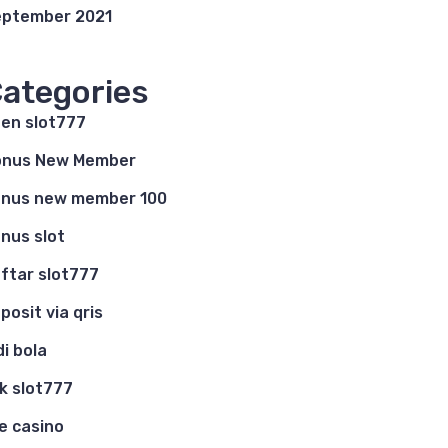
ptember 2021
ategories
en slot777
onus New Member
nus new member 100
nus slot
ftar slot777
posit via qris
di bola
nk slot777
ve casino