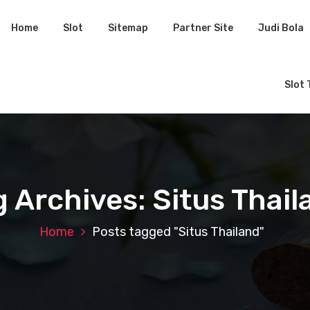
Home
Slot
Sitemap
Partner Site
Judi Bola
Slot 
g Archives: Situs Thail
Home
Posts tagged "Situs Thailand"