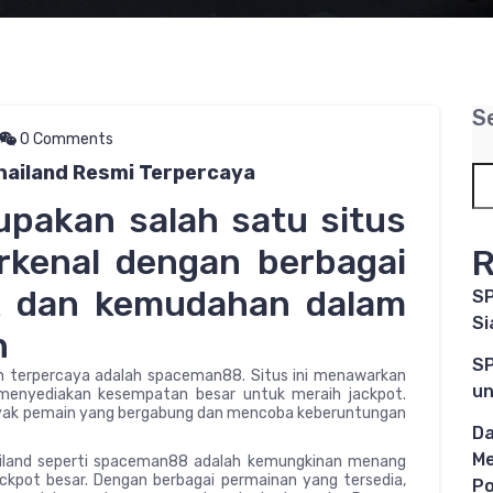
S
0 Comments
hailand Resmi Terpercaya
upakan salah satu situs
erkenal dengan berbagai
R
k dan kemudahan dalam
SP
Si
n
SP
 terpercaya adalah spaceman88. Situs ini menawarkan
un
menyediakan kesempatan besar untuk meraih jackpot.
nyak pemain yang bergabung dan mencoba keberuntungan
Da
Me
ailand seperti spaceman88 adalah kemungkinan menang
ckpot besar. Dengan berbagai permainan yang tersedia,
Po