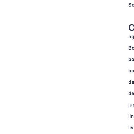
Se
C
ag
B
bo
bo
da
de
ju
li
li