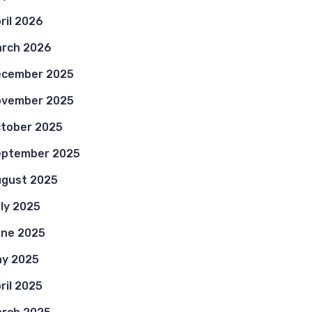
ril 2026
rch 2026
ecember 2025
ovember 2025
tober 2025
eptember 2025
gust 2025
ly 2025
ne 2025
y 2025
ril 2025